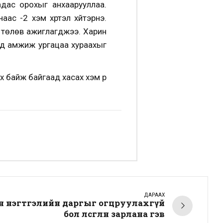
адас орохыг анхаарууллаа.
ас -2 хэм хүртэл хүйтэрнэ.
йх төлөв ажиглагджээ. Харин
дэд амжиж ургацаа хураахыг
байж байгаад хасах хэм рүү
ДАРААХ
н нэгтгэлийн даргыг огцруулахгүй
бол өлсгөлөн зарлана гэв