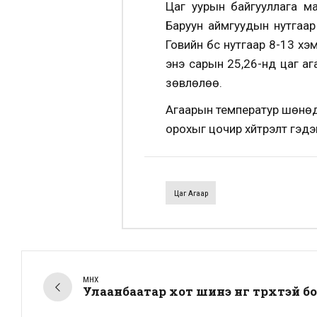
Цаг уурын байгууллага ма
Баруун аймгуудын нутгаар 
Говийн бүс нутгаар 8-13 хэ
энэ сарын 25,26-нд цаг аг
зөвлөлөө.
Агаарын температур шөнөдө
орохыг цочир хүйтрэлт гэдэ
Цаг Агаар
ӨМНӨХ
Улаанбаатар хот шинэ өнгө төрхтэй б