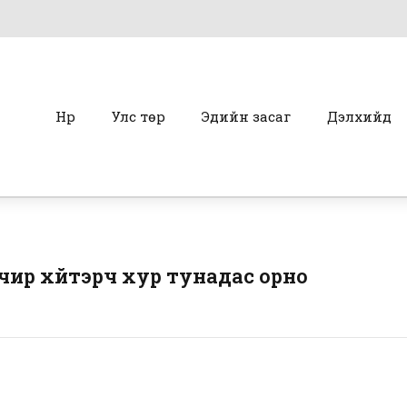
Нүүр
Улс төр
Эдийн засаг
Дэлхийд
ир хүйтэрч хур тунадас орно