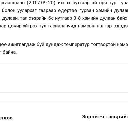
ргаашнаас (2017.09.20) ихэнх нутгаар хүйтэрч хур тун
болон уулархаг газраар өдөртөө гурван хэмийн дулаана
м дулаан, тал хээрийн бүс нутгаар 3-8 хэмийн дулаан ба
аар цочир хүйтрэх тул тариаланчид намрын налгар өдрүү
ө ажиглагдаж буй дундаж температур тогтвортой нэмэх 
г байна.
Зорчигч тээврий
оллоо