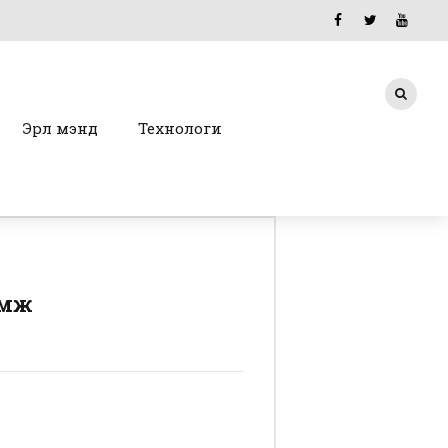
Эрүүл мэнд
Технологи
өмж