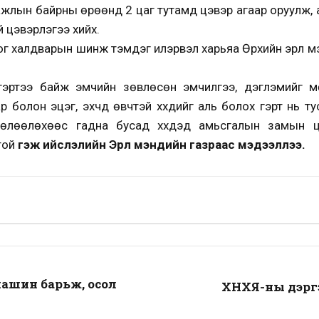
, ажлын байрны өрөөнд 2 цаг тутамд цэвэр агаар оруулж, 
й цэвэрлэгээ хийх.
 халдварын шинж тэмдэг илэрвэл харьяа Өрхийн эрүүл м
эртээ байж эмчийн зөвлөсөн эмчилгээ, дэглэмийг мө
р болон эцэг, эхчүүд өвчтэй хүүхдийг аль болох гэрт нь 
нөлөөлөхөөс гадна бусад хүүхдэд амьсгалын замын ц
той
гэж ийслэлийн Эрүүл мэндийн газраас мэдээллээ.
машин барьж, осол
ХНХЯ-ны дэргэ