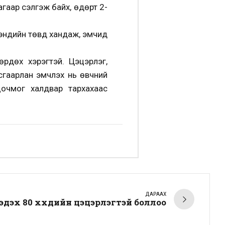
агаар сэлгэж байх, өдөрт 2-
эндийн төвд хандаж, эмчид
рдөх хэрэгтэй. Цэцэрлэг,
тусгаарлан эмчлэх нь өвчний
очмог халдвар тархахаас
ДАРААХ
дэх 80 хүүхдийн цэцэрлэгтэй боллоо