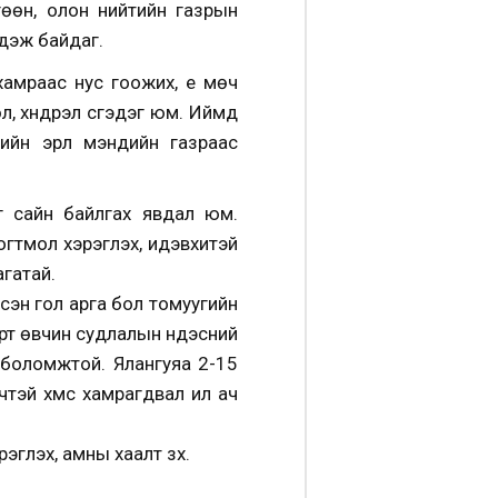
лгөөн, олон нийтийн газрын
дэж байдаг.
амраас нус гоожих, үе мөч
 хүндрэл үүсгэдэг юм. Иймд
йн эрүүл мэндийн газраас
аг сайн байлгах явдал юм.
огтмол хэрэглэх, идэвхитэй
гатай.
сэн гол арга бол томуугийн
т өвчин судлалын үндэсний
 боломжтой. Ялангуяа 2-15
эй хүмүүс хамрагдвал илүү ач
глэх, амны хаалт зүүх.