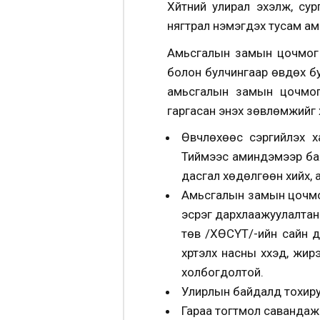
Хүйтний улирал эхэлж, сур
нягтрал нэмэгдэх тусам ам
Амьсгалын замын цочмог х
болон булчингаар өвдөх бу
амьсгалын замын цочмог 
гаргасан энэхүү зөвлөмжийг 
Өвчлөхөөс сэргийлэх х
Тиймээс аминдэмээр баял
дасгал хөдөлгөөн хийх, 
Амьсгалын замын цочмог
эсрэг дархлаажуулалтан
төв /ХӨСҮТ/-ийн сайн 
хүртэлх насны хүүхэд, жи
холбогдолтой.
Улирлын байдалд тохируул
Гараа тогтмол савандаж 