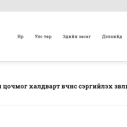
Нүүр
Улс төр
Эдийн засаг
Дэлхийд
очмог халдварт өвчнөөс сэргийлэх зөвл