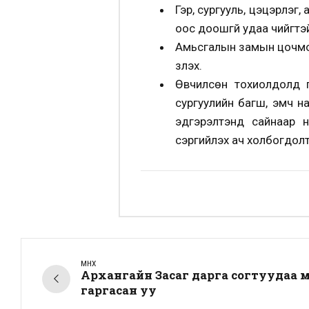
Гэр, сургууль, цэцэрлэг
оос доошгүй удаа чийгтэ
Амьсгалын замын цочмог
үзүүлэх.
Өвчилсөн тохиолдолд г
сургуулийн багш, эмч на
эдгэрэлтэнд сайнаар 
сэргийлэх ач холбогдол
ӨМНӨХ
Архангайн Засаг дарга согтуудаа 
гаргасан уу