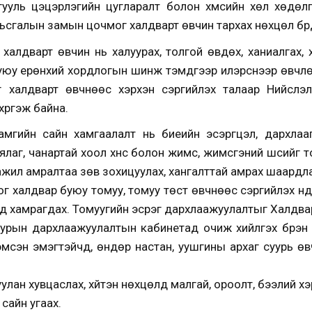
гууль цэцэрлэгийн цугларалт болон хүмүүсийн хөл хөдө
ьсгалын замын цочмог халдварт өвчин тархах нөхцөл бүр
алдварт өвчин нь халуурах, толгой өвдөх, ханиалгах, х
юу ерөнхий хордлогын шинж тэмдгээр илэрснээр өвчлөл,
халдварт өвчнөөс хэрхэн сэргийлэх талаар Нийслэли
хүргэж байна.
амгийн сайн хамгаалалт нь биеийн эсэргүүцэл, дархла
аг, чанартай хоол хүнс болон жимс, жимсгэний шүүсийг т
ажил амралтаа зөв зохицуулах, хангалттай амрах шаардла
 халдвар буюу томуу, томуу төст өвчнөөс сэргийлэх үнд
д хамрагдах. Томуугийн эсрэг дархлаажуулалтыг Халдвар
дурын дархлаажуулалтын кабинетад очиж хийлгэх бүрэн
рэмсэн эмэгтэйчүүд, өндөр настан, уушгины архаг суурь өвчт
ан хувцаслах, хүйтэн нөхцөлд малгай, ороолт, бээлий хэрэ
сайн угаах.