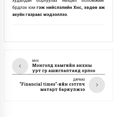
худалдан борлуулах нөхцөл боломжийг
бүрдүүлэх юм
гэж нийслэлийн Хүнс, хөдөө аж
ахуйн газраас мэдээллээ.
ӨМНӨХ
Монголд хамгийн анхны
урт гүүр ашиглалтанд орлоо
ДАРААХ
"Financial times"-ийн сэтгүүлч
матарт бариулжээ