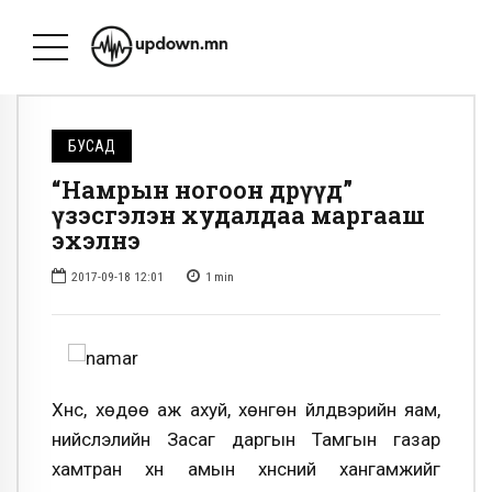
БУСАД
“Намрын ногоон өдрүүд”
үзэсгэлэн худалдаа маргааш
эхэлнэ
2017-09-18 12:01
1
min
Хүнс, хөдөө аж ахуй, хөнгөн үйлдвэрийн яам,
нийслэлийн Засаг даргын Тамгын газар
хамтран хүн амын хүнсний хангамжийг