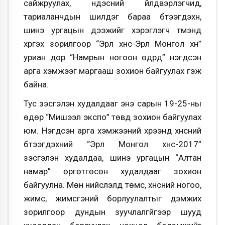
сайжруулах, үндэсний үйлдвэрлэгчид,
тариаланчдын шилдэг бараа бүтээгдэхүүн,
шинэ ургацын дээжийг хэрэглэгч түмэнд
хүргэх зорилгоор “Эрүүл хүнс-Эрүүл Монгол хүн”
уриан дор “Намрын ногоон өдрүүд” нэгдсэн
арга хэмжээг маргааш зохион байгуулах гэж
байна.
Тус үзэсгэлэн худалдааг энэ сарын 19-25-ны
өдөр “Мишээл экспо” төвд зохион байгуулах
юм. Нэгдсэн арга хэмжээний хүрээнд хүнсний
бүтээгдэхүүний “Эрүүл Монгол хүнс-2017”
үзэсгэлэн худалдаа, шинэ ургацын “Алтан
намар” өргөтгөсөн худалдааг зохион
байгуулна. Мөн нийслэлд төмс, хүнсний ногоо,
жимс, жимсгэний борлуулалтыг дэмжих
зорилгоор дундын зуучлалгүйгээр шууд