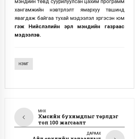
мэндийн төвд суурилуулсан цахим программ
хангамжийн нэвтрүүлэлт ямархуу түвшинд
явагдаж байгаа тухай мэдээлэл хүргэсэн юм
гэж Нийслэлийн эрүүл мэндийн газраас
мэдээлэв.
НЭМГ
ӨМНӨХ
Хүмүүсийн бухимдлыг төрүүлдэг
топ 100 жагсаалт
ДАРААХ
Айл өрхүүдийн халаалтыг