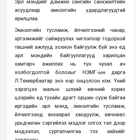
Эрүүл мэндийг дэмжих сангийн санхүүжилтийн
асуудлаар эмнэлгийн удирдлагуудтай
ярилцлаа.
Эмнэлгийн тусламж, үйлчилгээний чанар,
хүртээмжийг сайжруулах чиглэлээр тодорхой
түвшний ажлууд зохион байгуулж буй энэ үед
эрүүл мэндийн байгууллагууд харилцан
хамтарч ажиллах нь тун чухал ач
холбогдолтой болохыг НЭМГ-ын дарга
Л.Төмөрбаатар энэ үеэр онцолсон юм. Үүний
зэрэгцээ малын шүлхий өвчний хорио
цээрийн үед тухайн дүүрэгт оршин сууж байгаа
иргэдийн эрүүл мэнд, эмнэлгийн тусламж,
үйлчилгээнд анхаарал хандуулж, өвчнөөс
урьдчилан сэргийлэх мэдлэг олгох тал дээр
мэдээлэл, сурталчилгаа түлхүү хийхийг
зөвлөсөн.