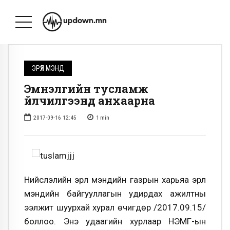
ЭРҮҮЛ МЭНД
Эмнэлгийн тусламж
үйлчилгээнд анхаарна
2017-09-16 12:45
1
min
Нийслэлийн эрүүл мэндийн газрын харьяа эрүүл
мэндийн байгууллагын удирдах ажилтны
ээлжит шуурхай хурал өчигдөр /2017.09.15/
боллоо. Энэ удаагийн хурлаар НЭМГ-ын