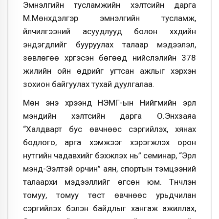
Эмнэлгийн тусламжийн хэлтсийн дарга
М.Мөнхдэлгэр эмнэлгийн тусламж,
үйлчилгээний асуудлууд болон хүүхдийн
эндэгдлийг бууруулах талаар мэдээлэл,
зөвлөгөө хүргэсэн бөгөөд нийслэлийн 378
жилийн ойн өдрийг угтсан ажлыг хэрхэн
зохион байгуулах тухай дуулгалаа.
Мөн энэ хүрээнд НЭМГ-ын Нийгмийн эрүүл
мэндийн хэлтсийн дарга О.Энхзаяа
“Халдварт бус өвчнөөс сэргийлэх, хянах
бодлого, арга хэмжээг хэрэгжүүлэх орон
нутгийн чадавхийг бэхжүүлэх нь” семинар, “Эрүүл
мэнд-Ээлтэй орчин” аян, спортын тэмцээний
талаархи мэдээллийг өгсөн юм. Түүнчлэн
томуу, томуу төст өвчнөөс урьдчилан
сэргийлэх бэлэн байдлыг хангаж ажиллах,