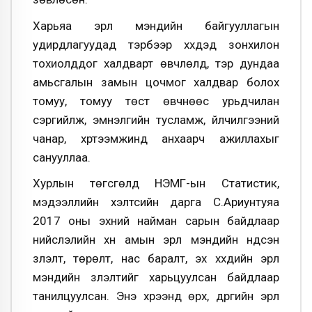
Харьяа эрүүл мэндийн байгууллагын
удирдлагуудад тэрбээр хүүхдэд зонхилон
тохиолддог халдварт өвчлөлүүд, тэр дундаа
амьсгалын замын цочмог халдвар болох
томуу, томуу төст өвчнөөс урьдчилан
сэргийлж, эмнэлгийн тусламж, үйлчилгээний
чанар, хүртээмжинд анхаарч ажиллахыг
санууллаа.
Хурлын төгсгөлд НЭМГ-ын Статистик,
мэдээллийн хэлтсийн дарга С.Ариунтуяа
2017 оны эхний найман сарын байдлаар
нийслэлийн хүн амын эрүүл мэндийн үндсэн
үзүүлэлт, төрөлт, нас баралт, эх хүүхдийн эрүүл
мэндийн үзүүлэлтийг харьцуулсан байдлаар
танилцуулсан. Энэ хүрээнд өрх, дүүргийн эрүүл