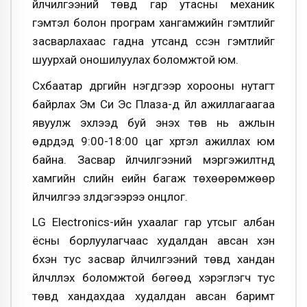
үйлчилгээний төвд гар утасны механик
гэмтэл болон програм хангамжийн гэмтлийг
засварлахаас гадна утсанд үүссэн гэмтлийг
шуурхай оношилуулах боломжтой юм.
Сүхбаатар дүүргийн нэгдүгээр хорооны нутагт
байрлах Эм Си Эс Плаза-д үйл ажиллагаагаа
явуулж эхлээд буй энэхүү төв нь ажлын
өдрүүдэд 9:00-18:00 цаг хүртэл ажиллах юм
байна. Засвар үйлчилгээний мэргэжилтнүүд
хамгийн сүүлийн үеийн багаж төхөөрөмжөөр
үйлчилгээ үзүүлдэгээрээ онцлог.
LG Electronics-ийн ухаалаг гар утсыг албан
ёсны борлуулагчаас худалдан авсан хэн
бүхэн тус засвар үйлчилгээний төвд хандан
үйлчлүүлэх боломжтой бөгөөд хэрэглэгч тус
төвд хандахдаа худалдан авсан баримт