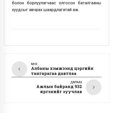
болон борлуулагчаас олгосон баталгааны
хуудсыг авчрах шаардлагатай аж.
ӨМНӨХ
Албаны хэмжээнд цэргийн
тангарагаа давтлаа
ДАРААХ
Ажлын байранд 932
иргэнийг зуучлав