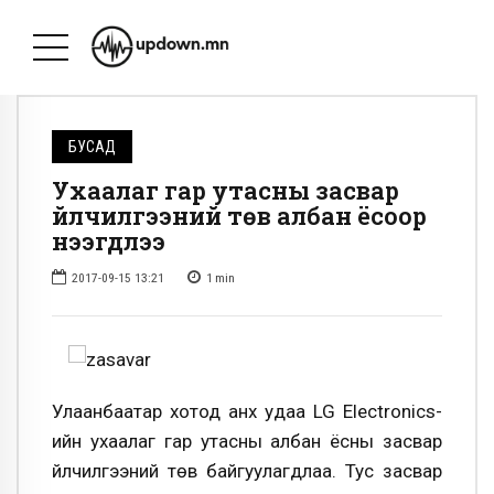
БУСАД
Ухаалаг гар утасны засвар
үйлчилгээний төв албан ёсоор
нээгдлээ
2017-09-15 13:21
1
min
Улаанбаатар хотод анх удаа LG Electronics-
ийн ухаалаг гар утасны албан ёсны засвар
үйлчилгээний төв байгуулагдлаа. Тус засвар