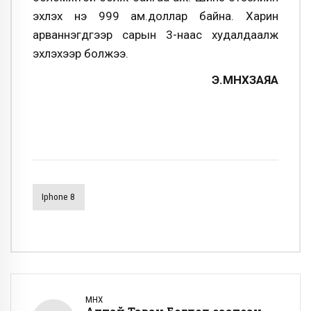
эхлэх үнэ 999 ам.доллар байна. Харин
арваннэгдүгээр сарын 3-наас худалдаалж
эхлэхээр болжээ.
Э.МӨНХЗАЯА
Iphone 8
ӨМНӨХ