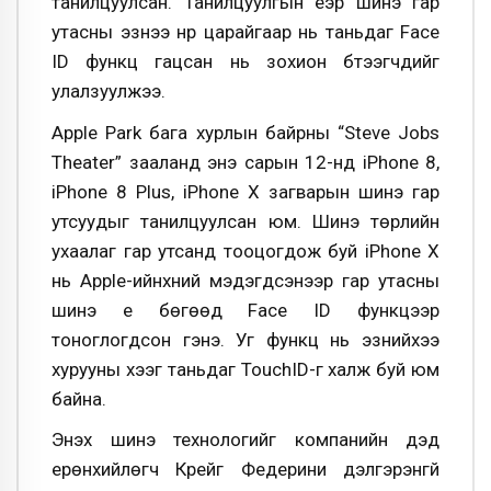
танилцуулсан. Танилцуулгын үеэр шинэ гар
утасны эзнээ нүүр царайгаар нь таньдаг Face
ID функц гацсан нь зохион бүтээгчдийг
улалзуулжээ.
Apple Park бага хурлын байрны “Steve Jobs
Theater” зааланд энэ сарын 12-нд iPhone 8,
iPhone 8 Plus, iPhone X загварын шинэ гар
утсуудыг танилцуулсан юм. Шинэ төрлийн
ухаалаг гар утсанд тооцогдож буй iPhone Х
нь Apple-ийнхний мэдэгдсэнээр гар утасны
шинэ үе бөгөөд Face ID функцээр
тоноглогдсон гэнэ. Уг функц нь эзнийхээ
хурууны хээг таньдаг TouchID-г халж буй юм
байна.
Энэхүү шинэ технологийг компанийн дэд
ерөнхийлөгч Крейг Федерини дэлгэрэнгүй