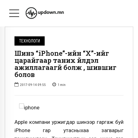
ТЕХНОЛОГИ
Шинэ “iPhone”-ийн “Х”-ийг
царайгаар таних үйлдэл
ажиллагаагүй болж , шившиг
болов
2017-09-14 09:55
1
min
Apple компани уржигдар шинээр гаргаж буй
iPhone гар утасныхаа загварыг