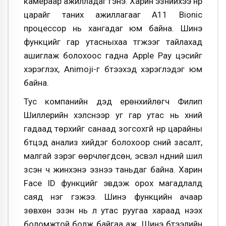
камераар ажилладаг гэнэ. Харин эзнийхээ нүүр
царайг таних ажиллагааг A11 Bionic
процессор нь хангадаг юм байна. Шинэ
функцийг гар утасныхаа түгжээг тайлахад
ашиглаж болохоос гадна Apple Pay цэсийг
хэрэглэх, Animoji-г бүтээхэд хэрэглэдэг юм
байна.
Тус компанийн дэд ерөнхийлөгч Филип
Шиллерийн хэлснээр уг гар утас нь хүний
гадаад төрхийг санаад зогсохгүй нүүр царайны
бүтцэд анализ хийдэг болохоор үсний засалт,
малгай зэрэг өөрчлөгдсөн, эсвэл нүдний шил
зүүсэн ч жинхэнэ эзнээ таньдаг байна. Харин
Face ID функцийг эвдэж орох магадлалд
саяд нэг гэжээ. Шинэ функцийн ачаар
зөвхөн эзэн нь л утас руугаа хараад нээх
боломжтой болж байгаа аж. Шинэ бүтээлийн