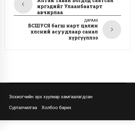
Алтай Таван Богдод саатсан
иргэдийг Улаанбаатарт
авчирлаа
ДАРААХ
БСШУСЯ багш нарт цалин
хөлсний асуудлаар санал
хүргүүллээ
Зохиогчийн эрх хуулиар хамгаалагдсан
Сурталчилгаа
Холбоо барих