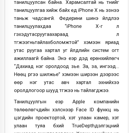
танилцуулсан байна. Харамсалтай нь түүнийг
танилцуулгаа хийж байх үед iPhone X нь эзнээ
таньж чадсангүй. Федерини шинэ үйлдлээ
танилцуулахдаа “iPhone X-г л
гэхэдутасруугаахараад л
түгжээгньтайлахболомжтой” хэмээн яриад
утас руугаа хартал уг үйлдлийн систем огт
ажиллаагүй байна. Энэ үеэр дэд ерөнхийлөгч
“Дахиад нэг оролдоод үзье. За, за, ингээд…
Нөөц рүүгээ шилжье” хэмээн ширээн дээрээс
өөр нэг утас авч хартал эхнийхээ
оролдлогоор шууд түгжээ нь тайлагджээ.
Танилцуулгын үеэр Apple компанийн
төлөөлөгчдийн хэлснээр Face ID функц нь
цэгүүдийн проектортой, хэт улаан камер, хэт
улаан туяа бүхий TrueDepthдэлгэцний