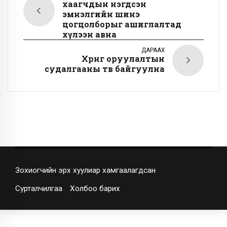
хаагчдын нэгдсэн
эмнэлгийн шинэ
цогцолборыг ашиглалтад
хүлээн авна
ДАРААХ
Хөрөнгө оруулалтын
судалгааны төв байгуулна
Зохиогчийн эрх хуулиар хамгаалагдсан
Сурталчилгаа
Холбоо барих