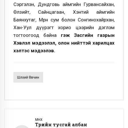
Сэргэлэн, Дундговь аймгийн Гурвансайхан,
Өлзийт, Сайнцагаан, Хэнтий аймгийн
Баянхутаг, Мөрөн сум болон Сонгинохайрхан,
Хан-Уул дүүрэгт хорио цээрийн дэглэм
тогтоогоод байна
гэж Засгийн газрын
Хэвлэл мэдээлэл, олон нийттэй харилцах
хэлтэс мэдээлэв.
Шүлхий Өвчин
ӨМНӨХ
Төрийн тусгай албан