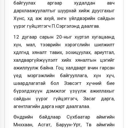
байгуулах аргаар худалдан авч
дархлаажуулалтыг шуурхай хийж дуусгахыг
Хүнс, хөдөө аж ахуй, хөнгөн үйлдвэрийн сайдын
үүрэг гүйцэтгэгч П.Сэргэлэнд даалгав.
12 дугаар сарын 20-ныг хүртэл хугацаанд
хүн, мал, тээврийн хэрэгслийн шилжилт
хөдөлгөөнд хяналт тавих, зохицуулах, ариутгал,
халдваргүйжүүлэлт хийх хяналтын цэгийг
ажиллуулж байна. Гоц халдварт өвчин гарсан
үед мэргэжлийн байгууллага, хүн хүч,
шаардлагатай бол Зэвсэгт хүчний бие
бүрэлдэхүүн дэмжлэг үзүүлж ажиллахыг
сайдын үүрэг гүйцэтгэгч, Засаг дарга,
агентлагийн дарга нарт даалгалаа.
Өнөөдрийн байдлаар Сүхбаатар аймгийн
Мөнххаан, Асгат, Баруун-Урт, Төв аймгийн