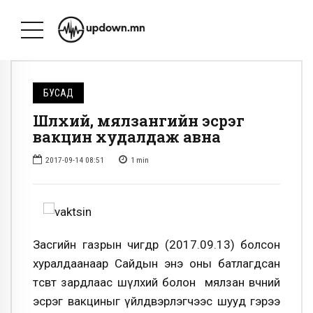
БУСАД
Шүлхий, мялзангийн эсрэг
вакцин худалдаж авна
2017-09-14 08:51
1
min
Засгийн газрын өчигдөр (2017.09.13) болсон
хуралдаанаар Сайдын энэ оны батлагдсан
төсөвт зардлаас шүлхий болон мялзан өвчний
эсрэг вакциныг үйлдвэрлэгчээс шууд гэрээ