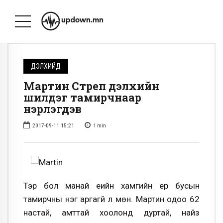
ДЭЛХИЙД
Мартин Стреп дэлхийн
шилдэг тамирчнаар
нэрлэгдэв
2017-09-11 15:21
1
min
Тэр бол манай үеийн хамгийн ер бусын
тамирчны нэг аргагүй л мөн. Мартин одоо 62
настай, амттай хоолонд дуртай, найз