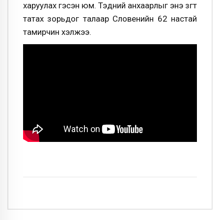
харуулах гэсэн юм. Тэдний анхаарлыг энэ зүгт
татах зорьдог талаар Словенийн 62 настай
тамирчин хэлжээ.