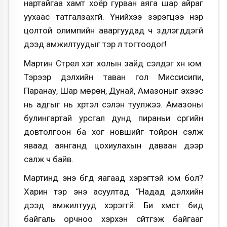
нартайгаа хамт хоёр гурван аяга шар айраг
уухаас татгалзахгүй. Үүнийхээ зэрэгцээ нэр
цолтой олимпийн аваргуудад ч зүүдлэгддэгүй
дээд амжилтуудыг тэр л тогтоодог!
Мартин Стрел хэт холын зайд сэлдэг хүн юм.
Тэрээр дэлхийн таван гол Миссисипи,
Паранау, Шар мөрөн, Дунай, Амазоныг эхээс
нь адгыг нь хүртэл сэлэн туулжээ. Амазоны
булингартай урсгал дунд пираньи сүргийн
довтолгоон ба хог новшийг тойрон сэлж
яваад аянганд цохиулахын даваан дээр
салж ч байв.
Мартинд энэ бүгд яагаад хэрэгтэй юм бол?
Харин тэр энэ асуултад “Надад дэлхийн
дээд амжилтууд хэрэггүй. Би хүмүүст бид
байгаль орчноо хэрхэн сүйтгэж байгааг