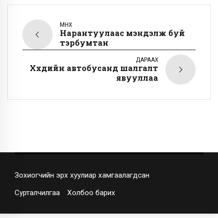
ӨМНӨХ
Нарантуулаас мэндэлж буй
тэрбумтан
ДАРААХ
Хүүхдийн автобусанд шалгалт
явууллаа
Зохиогчийн эрх хуулиар хамгаалагдсан
Сурталчилгаа
Холбоо барих