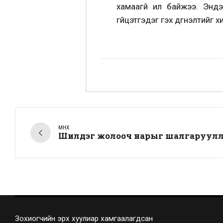
хамаагүй илүү байжээ. Эн
гүйцэтгэдэг гэх дүгнэлтийг 
ӨМНӨХ
Шилдэг жолооч нарыг шалгаруулл
Зохиогчийн эрх хуулиар хамгаалагдсан