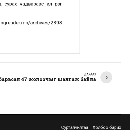
урах чадвараас илүү үүрэг
ungreader.mn/archives/2398
ДАРААХ
барьсан 47 жолоочыг шалгаж байна
Сурталчилгаа
Холбоо барих