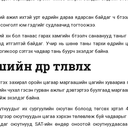
й ажил ихтэй урт өдрийн дараа ядарсан байдаг ч бүтээ
 сонголт юм гэдгийг судлаачид тогтоожээ.
ий хүн бол танаас гарах хамгийн бүтээлч санаанууд тан
үнд итгэлтэй байдаг. Учир нь шөнө таны тархи өдрийн ц
огикоор сэтгэх чадвар тань буурч эхэлдэг байна.
йн өдрөө төлөвлөх
этгэх захирал оройн цагаар маргаашийн цагийн хуваариа 
ийн чухал гэсэн гурван ажлыг дэвтэртээ буулгаад марга
йж эхэлдэг байна.
утнуудыг их сургуулийн оюутан болоод төгсөх хүртэл
дгээр оюутнуудын цагаа хэрхэн төлөвлөж буй чадварыг г
даг оюутнууд SAT-ийн өндөр оноотой оюутнуудаасаа