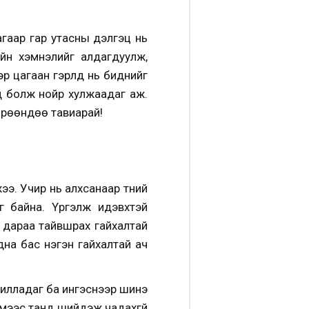
агаар гар утасны дэлгэц нь
йн хэмнэлийг алдагдуулж,
 цагаан гэрлүүд нь биднийг
ад болж нойр хулжаадаг аж.
 өрөөндөө тавиарай!
э. Учир нь алхсанаар түүний
г байна. Үргэлж идэвхтэй
н дараа тайвшрах гайхалтай
дна бас нэгэн гайхалтай ач
ажилладаг ба ингэснээр шинэ
иймээс танд шийдэж чадахгүй