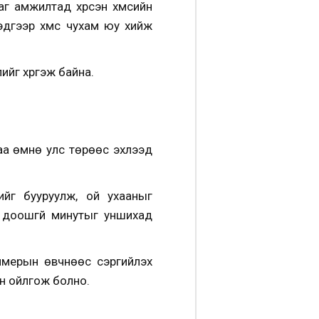
 амжилтад хүрсэн хүмүүсийн
эдгээр хүмүүс чухам юу хийж
ийг хүргэж байна.
аа өмнө улс төрөөс эхлээд
йг бууруулж, ой ухааныг
с доошгүй минутыг уншихад
ймерын өвчнөөс сэргийлэх
эн ойлгож болно.