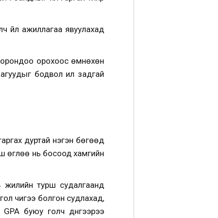
лч үйл ажиллагаа явуулахад
ыг орондоо орохоос өмнөхөн
агуудыг бодвол илүү задгай
гаргах дуртай нэгэн бөгөөд
аш өглөө нь босоод хамгийн
 4 жилийн турш судалгаанд
ол чигээ болгон судлахад,
 GPA буюу голч дүнгээрээ