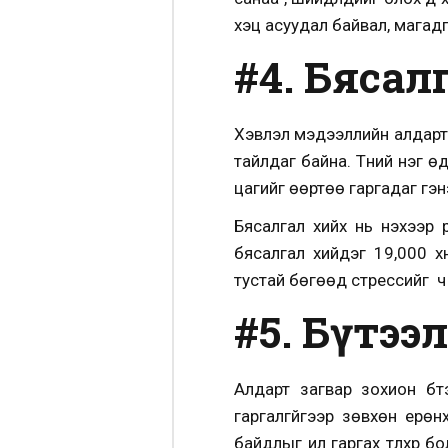
хэцүү асуудал байвал, магад
#4. Бясал
Хэвлэл мэдээллийн алдарт с
тайлдаг байна. Түүний нэг ө
цагийг өөртөө гаргадаг гэн
Бясалгал хийх нь үнэхээр
бясалгал хийдэг 19,000 хү
тустай бөгөөд стрессийг ч
#5. Бүтээ
Алдарт загвар зохион бү
гаргалгүйгээр зөвхөн ерө
байдлыг ил гаргах түлхүүр б