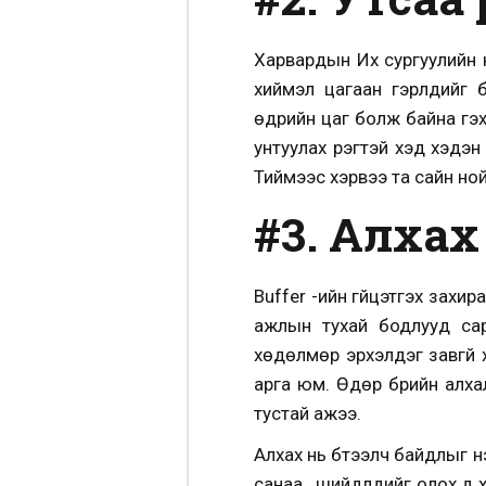
Харвардын Их сургуулийн н
хиймэл цагаан гэрлүүдий
өдрийн цаг болж байна гэх
унтуулах үүрэгтэй хэд хэд
Тиймээс хэрвээ та сайн ной
#3. Алхах
Buffer -ийн гүйцэтгэх захи
ажлын тухай бодлууд сар
хөдөлмөр эрхэлдэг завгүй 
арга юм. Өдөр бүрийн алха
тустай ажээ.
Алхах нь бүтээлч байдлыг н
санаа , шийдлүүдийг олох ү