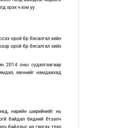
д хүрэх ч юм уу.
ссээ орой бүр бясалгал хийн
эрээр орой бүр бясалгал хийх
рин 2014 оны судалгаагаар
ухимдал, өвчнийг намдаахад
өөд, нарийн ширийнийг нь
гүй байдал бидний бүтээлч
ч байдлыг ил гаргах түлхүүр