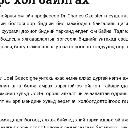
ойрны эм зүйн профессор Dr Charles Czeisler-н судалга
г бий болгосноор бидний бие махбодын байгалийн цаги
 хуурамч дохиог бидний тархинд өгдөг юм байна. Тэдгээр
эн бодисын ялгаварлалтыг зогсоож, биднийг унтахад са
р авч, бөх унтахыг хүсвэл утсаа өөрөөсөө холдуулж, өөр
рал Joel Gascoigne унтахынхаа өмнө алхах дуртай нэгэн ажэ
нин алга болж амрах хэрэгтэйгээ ойлгон тайвширда
хүмүүсийн хувьд Joel-н оройн алхалт нь ачаалалтай өдрий
лт нь эрүүл мэндийн хувьд эерэг ач холбогдолтойгоос га
эмэгдүүлдэг бөгөөд алхаж байх үед хүний тархи идэвхтэй 
үд хаалгыг нээж өгдөг болохыг судалгаагаар баталжээ. Т