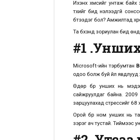
Ихэнх хүмүүсийг унтаж бай
түүхийг бид нэлээдгүй сонс
бүтээдэг бол? Амжилтад хүр
Та бүхэнд зориулан бид өндө
#1 .Унши
Microsoft-ийн тэрбумтан
B
одоо болж буй үйл явдлууд х
Өдөр бүр унших нь мэдэ
сайжруулдаг байна. 2009 
зарцуулахад стрессийг 68 х
Орой бүр ном унших нь тан
зэрэг
ач тустай. Тиймээс у
#2. Утсаа өө