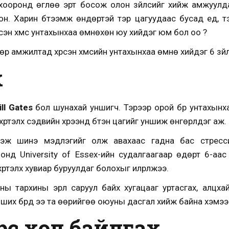
х хооронд өглөө эрт босож олон зүйлсийг хийж амжуулдаг
сон. Харин бүтээмж өндөртэй тэр цагуудаас бусад үед, т
сэн хүмүүс унтахынхаа өмнөхөн юу хийдэг юм бол оо ?
р амжилтад хүрсэн хүмүүсийн унтахынхаа өмнө хийдэг 6 зүйл
х
ill Gates
бол шунахай уншигч. Тэрээр орой бүр унтахынх
үртэлх сэдвийн хүрээнд бүтэн цагийг уншиж өнгөрүүлдэг аж.
эж шинэ мэдлэгийг олж авахаас гадна бас стресси
онд University of Essex-ийн судалгаагаар өдөрт 6-аа
үртэлх хувиар буруулдаг болохыг илрүүлжээ.
ы тархины эрүүл саруул байх хугацааг уртасгах, а
лцха
нших бүрд ээ та өөрийгөө оюуны дасгал хийж байна хэмэ
рөөсөө хол байлгах