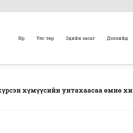
Нүүр
Улс төр
Эдийн засаг
Дэлхийд
хүрсэн хүмүүсийн унтахаасаа өмнө хи