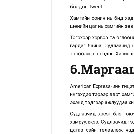
болдог.
tweet
Хамгийн сонин нь бид хэди
шөнийн цаг нь хамгийн зөв
Тэгэхээр хэрвээ та өглөөн
гардаг байна. Судлаачид ү
төсөөлж, сэтгэдэг. Харин л
6.Маргааши
American Express-ийн гүйц
ингэхдээ тэрээр өөрт хамг
эхэнд тэдгээр ажлуудаа хи
Судлаачид хэсэг бүлэг ою
хамруулжээ. Судлаачид тэ
цагаа сайн төлөвлөж чад