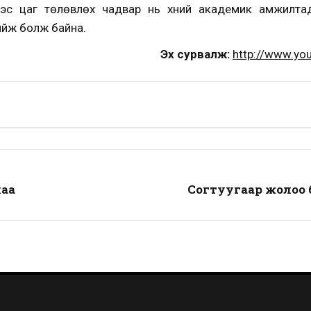
дээс цаг төлөвлөх чадвар нь хүний академик амжилтад с
хийж болж байна.
Эх сурвалж:
http://www.yo
аа
Согтуугаар жолоо 