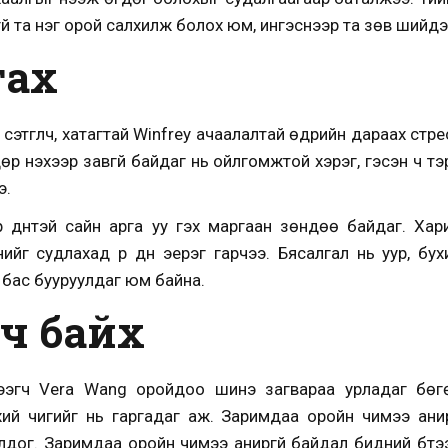
гүй та нэг орой салхилж болох юм, ингэснээр та зөв шийдэл
гах
этгүүлч, хатагтай Winfrey ачаалалтай өдрийн дараах стре
дөр үнэхээр завгүй байдаг нь ойлгомжтой хэрэг, гэсэн ч т
э.
 үр дүнтэй сайн арга уу гэх маргаан зөндөө байдаг. Ха
нийг судлахад үр дүн эерэг гарчээ. Бясалгал нь уур, б
 бас бууруулдаг юм байна.
лч байх
тээгч Vera Wang оройдоо шинэ загвараа урладаг бөг
нхий чигийг нь гаргадаг аж. Заримдаа оройн чимээ анир
олдог.
Заримдаа оройн чимээ аниргүй байдал бидний бүтээл