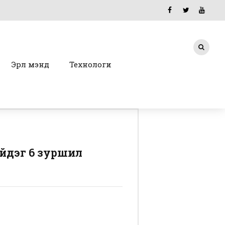
Эрүүл мэнд
Технологи
йдэг 6 зуршил