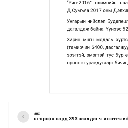
“Рио-2016” олимпийн наа
Д.Сумъяа 2017 оны Дэлхийн 
Унгарын нийслэл Будапеш
дагалдаж байна. Үүнээс 5
Харин мөнгөн медаль хүр
(тамирчин 6400, дасгалжу
эрэгтэй, эмэгтэй тус бүр е
орноос гуравдугаарт бичиг
ӨМНӨХ
Өнгөрсөн сард 393 зээлдэгч ипотеки