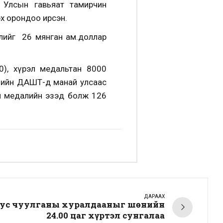
л Улсын гавьяат тамирчин
эх орондоо ирсэн.
лийг 26 мянган ам.доллар
0), хүрэл медальтан 8000
илийн ДАШТ-д манай улсаас
үрэл медалийн эзэд болж 126
ДАРААХ
бус чуулганы хуралдааныг шөнийн
24.00 цаг хүртэл сунгалаа