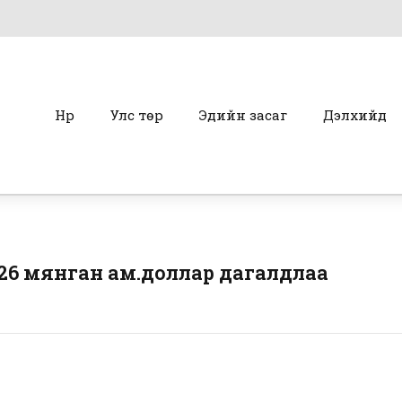
Нүүр
Улс төр
Эдийн засаг
Дэлхийд
26 мянган ам.доллар дагалдлаа