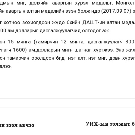
дмын мөнгө, дэлхийн аваргын хүрэл медальт, Монго
аваргын алтан медалийн эзэн болж өнөөдөр (2017.09.07) 
т хотноо зохиогдсон жүдо бөхийн ДАШТ-ий алтан меда
200 ам.долларыг дасгалжуулагчид олгодог аж.
тсэн 15 мянга (тамирчин 12 мянга, дасгалжуулагч 300
улагч 1600) ам.долларын мөнгөн шагнал хүртжээ. Энэ ж
сөн тамирчин оролцсон бөгөөд нэг алт, нэг мөнгө, дөрвөн х
длээ.
УИХ-ын ээлжит 
йн зээл авчээ