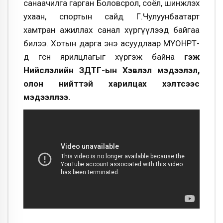
санаачилга гарган Боловсрол, соёл, шинжлэх
ухаан, спортын сайд Г.Чулуунбаатарт
хамтран ажиллах санал хүргүүлээд байгаа
билээ. Хотын дарга энэ асуудлаар МҮОНРТ-
д өгсөн ярилцлагыг хүргэж байна
гэж
Нийслэлийн ЗДТГ-ын Хэвлэл мэдээлэл,
олон нийттэй харилцах хэлтсээс
мэдээллээ.