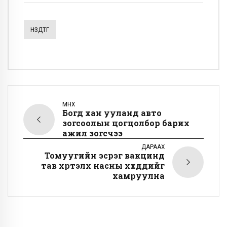
НЗДТГ
ӨМНӨХ
Богд хан ууланд авто
зогсоолын цогцолбор барих
ажил зогсчээ
ДАРААХ
Томуугийн эсрэг вакцинд
тав хүртэлх насны хүүхдүүдийг
хамруулна