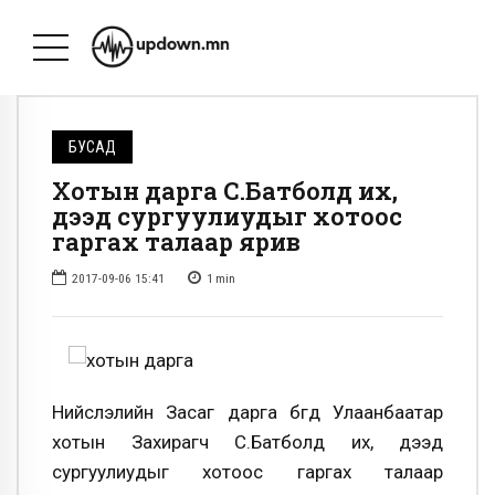
БУСАД
Хотын дарга С.Батболд их,
дээд сургуулиудыг хотоос
гаргах талаар ярив
2017-09-06 15:41
1
min
Нийслэлийн Засаг дарга бөгөөд Улаанбаатар
хотын Захирагч С.Батболд их, дээд
сургуулиудыг хотоос гаргах талаар