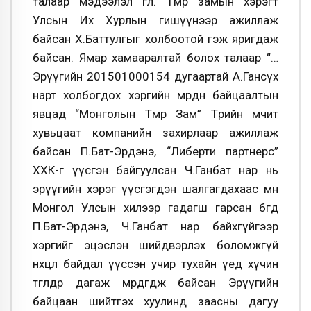
талаар мэдээлэл өглөө. Төмөр замын хэрэгт
Улсын Их Хурлын гишүүнээр ажиллаж
байсан Х.Баттулгыг холбоотой гэж яригдаж
байсан. Ямар хамааралтай болох талаар “…
Эрүүгийн 201501000154 дугаартай А.Гансүх
нарт холбогдох хэргийн мөрдөн байцаалтын
явцад “Монголын Төмөр Зам” Төрийн өмчит
хувьцаат компанийн захирлаар ажиллаж
байсан П.Бат-Эрдэнэ, “Либерти партнерс”
ХХК-г үүсгэн байгуулсан Ч.Ганбат нар нь
эрүүгийн хэрэг үүсгэгдэн шалгагдахаас өмнө
Монгол Улсын хилээр гадагш гарсан бөгөөд
П.Бат-Эрдэнэ, Ч.Ганбат нар байхгүйгээр
хэргийг эцэслэн шийдвэрлэх боломжгүй
нөхцөл байдал үүссэн учир тухайн үед хүчин
төгөлдөр дагаж мөрдөгдөж байсан Эрүүгийн
байцаан шийтгэх хуулинд заасны дагуу