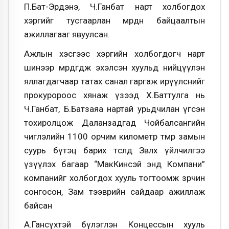
П.Бат-Эрдэнэ, Ч.Ганбат нарт холбогдох
хэргийг тусгаарлан мөрдөн байцаалтын
ажиллагааг явуулсан.
Ажлын хэсгээс хэргийн холбогдогч нарт
шинээр мөрдөгдөж эхэлсэн хуульд нийцүүлэн
яллагдагчаар татах санал гаргаж ирүүлснийг
прокуророос хянаж үзээд Х.Баттулга нь
Ч.Ганбат, Б.Батзаяа нартай урьдчилан үгсэн
тохиролцож Даланзадгад Чойбалсангийн
чиглэлийн 1100 орчим километр төмөр замын
суурь бүтэц барих төсөлд Зөвлөх үйлчилгээ
үзүүлэх багаар “МакКинсэй энд Компани”
компанийг холбогдох хууль тогтоомж зөрчин
сонгосон, Зам тээврийн сайдаар ажиллаж
байсан
А.Гансүхтэй бүлэглэн Концессын хууль