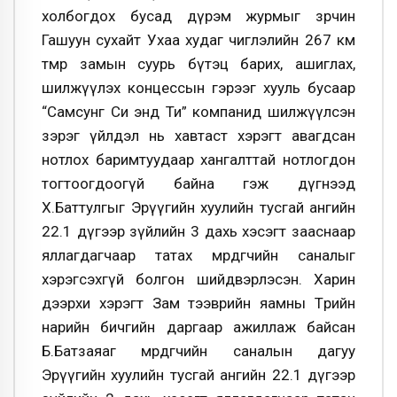
холбогдох бусад дүрэм журмыг зөрчин
Гашуун сухайт Ухаа худаг чиглэлийн 267 км
төмөр замын суурь бүтэц барих, ашиглах,
шилжүүлэх концессын гэрээг хууль бусаар
“Самсунг Си энд Ти” компанид шилжүүлсэн
зэрэг үйлдэл нь хавтаст хэрэгт авагдсан
нотлох баримтуудаар хангалттай нотлогдон
тогтоогдоогүй байна гэж дүгнээд
Х.Баттулгыг Эрүүгийн хуулийн тусгай ангийн
22.1 дүгээр зүйлийн 3 дахь хэсэгт зааснаар
яллагдагчаар татах мөрдөгчийн саналыг
хэрэгсэхгүй болгон шийдвэрлэсэн. Харин
дээрхи хэрэгт Зам тээврийн яамны Төрийн
нарийн бичгийн даргаар ажиллаж байсан
Б.Батзаяаг мөрдөгчийн саналын дагуу
Эрүүгийн хуулийн тусгай ангийн 22.1 дүгээр