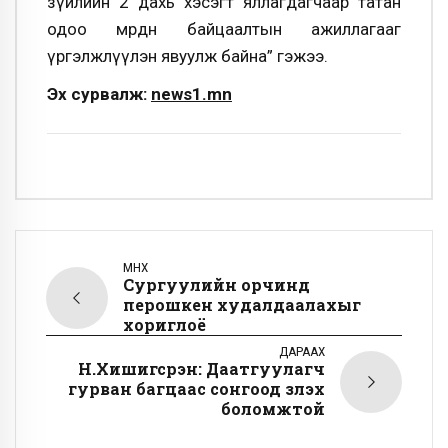
зүйлийн 2 дахь хэсэгт яллагдагчаар татан
одоо мөрдөн байцаалтын ажиллагааг
үргэлжлүүлэн явуулж байна” гэжээ.
Эх сурвалж:
news1.mn
ӨМНӨХ
Сургуулийн орчинд
перошкен худалдаалахыг
хориглоё
ДАРААХ
Н.Хишигсүрэн: Даатгуулагч
гурван багцаас сонгоод үзүүлэх
боломжтой