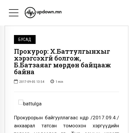
БУСАД
Прокурор: Х.Баттулгынхыг
хэрэгсэхгүй болгож,
Б.Батзаяаг мөрдөн байцааж
байна
2017-09-05 13:54
1
min
Прокурорын байгууллагаас өнөөдөр /2017.09.4./
анхаарал татсан томоохон хэргүүдийн