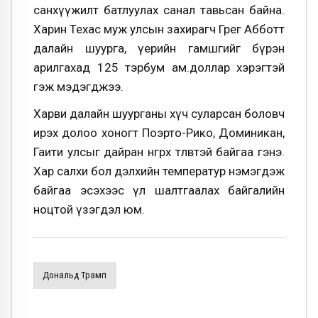
санхүүжилт батлуулах санал тавьсан байна.
Харин Техас муж улсын захирагч Грег Абботт
далайн шуурга, үерийн гамшгийг бүрэн
арилгахад 125 тэрбум ам.доллар хэрэгтэй
гэж мэдэгджээ.
Харви далайн шуурганы хүч суларсан боловч
ирэх долоо хоногт Поэрто-Рико, Доминикан,
Гаити улсыг дайран өнгөрөх төлөвтэй байгаа гэнэ.
Хар салхи бол дэлхийн температур нэмэгдэж
байгаа эсэхээс үл шалтгаалах байгалийн
ноцтой үзэгдэл юм.
Дональд Трамп