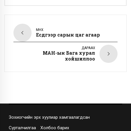
ӨМНӨХ
Есдүгээр сарын цаг агаар
ДАРААХ
МАН-ын Бага хурал
хойшиллоо
Зохиогчийн эрх хуулиар хамгаалагдсан
Сурталчилгаа
Холбоо барих