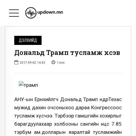
ДЭЛХИЙД
Дональд Трамп тусламж хүсэв
2017-09-02 14:03
1
min
АНУ-ын Ерөнхийлөгч Дональд Трамп өнөөдөрТехас
мужид дахин очсоныхоо дараа Конгрессоос
тусламж хүсчээ. Тэрбээр гамшгийн хохирлыг
барагдуулахаар холбооны сангийн нөөцөөс 7.85
тэрбум ам.долларын яаралтай тусламжийн