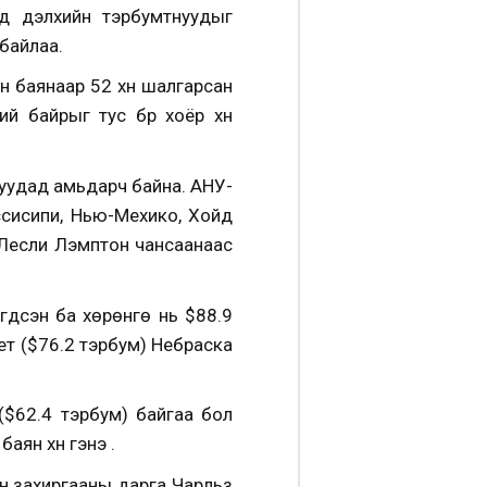
рд дэлхийн тэрбумтнуудыг
байлаа.
үн баянаар 52 хүн шалгарсан
 байрыг тус бүр хоёр хүн
ужуудад амьдарч байна. АНУ-
ссисипи, Нью-Мехико, Хойд
 Лесли Лэмптон чансаанаас
гдсэн ба хөрөнгө нь $88.9
фет ($76.2 тэрбум) Небраска
($62.4 тэрбум) байгаа бол
ян хүн гэнэ .
н захиргааны дарга Чарльз