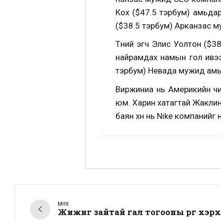
Кох ($47.5 тэрбум) амьдарч 
($38.5 тэрбум) Арканзас 
Түүний эгч Элис Уолтон ($
найрамдах намын гол ивээ
тэрбум) Невада мужид амь
Виржиниа нь Америкийн чи
юм. Харин хатагтай Жакли
баян хүн нь Nike компанийг
ӨМНӨХ
Жижиг зайтай гал тогооны өрөөг хэ