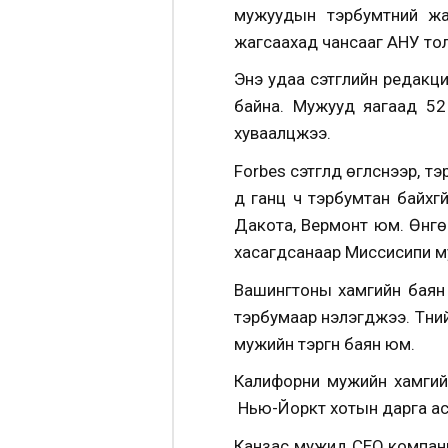
мужуудын тэрбумтний жаг
жагсаахад чансааг АНУ то
Энэ удаа сэтгүүлийн редакц
байна. Мужууд яагаад 52
хуваалцжээ.
Forbes сэтгүүлд өгүүлснээр
д ганц ч тэрбумтан байхг
Дакота, Вермонт юм. Өнгө
хасагдсанаар Миссисипи м
Вашингтоны хамгийн баян 
тэрбумаар үнэлэгджээ. Түүн
мужийн тэргүүн баян юм.
Калифорни мужийн хамгийн
Нью-Йоркт хотын дарга аса
Канзас мужид CEO компани