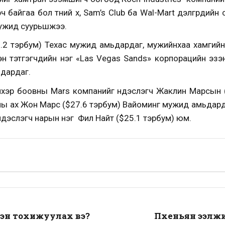
байгаа бол түүний хүү, Sam’s Club ба Wal-Mart дэлгүүрүүди
мужид суурьшжээ.
38.2 тэрбум) Техас мужид амьдардаг, мужийнхаа хамгийн 
н тэтгэгчдийн нэг «Las Vegas Sands» корпорацийн эз
дардаг.
хэр боовны Mars компанийг үндэслэгч Жаклин Марсын 
ны ах Жон Марс ($27.6 тэрбум) Вайоминг мужид амьдард
 үндэслэгч нарын нэг Фил Найт ($25.1 тэрбум) юм.
рхэн тохижуулах вэ?
Пхеньян ээлжи