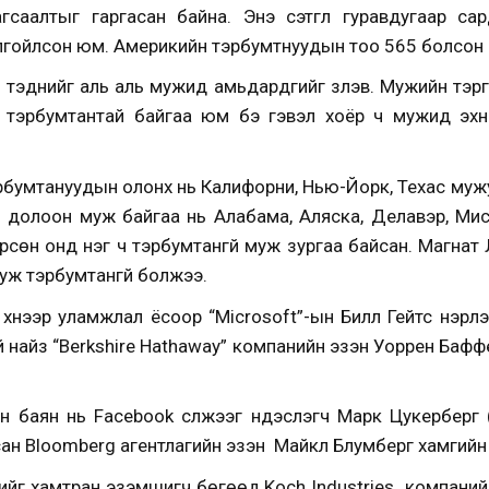
саалтыг гаргасан байна. Энэ сэтгүүл гуравдугаар са
лгойлсон юм. Америкийн тэрбумтнуудын тоо 565 болсон 
и тэднийг аль аль мужид амьдардгийг үзүүлэв. Мужийн тэргү
 тэрбумтантай байгаа юм бэ гэвэл хоёр ч мужид эхний
, тэрбумтануудын олонх нь Калифорни, Нью-Йорк, Техас м
үй долоон муж байгаа нь Алабама, Аляска, Делавэр, Ми
рсөн онд нэг ч тэрбумтангүй муж зургаа байсан. Магнат
уж тэрбумтангүй болжээ.
хүнээр уламжлал ёсоор “Microsoft”-ын Билл Гейтс нэрлэ
ий найз “Berkshire Hathaway” компанийн эзэн Уоррен Баф
 баян нь Facebook сүлжээг үндэслэгч Марк Цукерберг 
н Bloomberg агентлагийн эзэн Майкл Блумберг хамгийн ба
йг хамтран эзэмшигч бөгөөд Koch Industries компаний