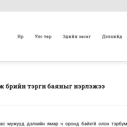
Нүүр
Улс төр
Эдийн засаг
Дэлхийд
 бүрийн тэргүүн баяныг нэрлэжээ
ас мужууд дэлхийн ямар ч оронд байхгүй олон тэрбумтн