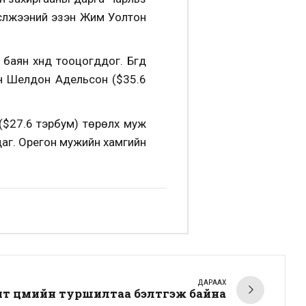
йн сүлжээний эзэн Жим Уолтон
баян хүнд тооцогддог. Бүгд
эн Шелдон Адельсон ($35.6
($27.6 тэрбум) төрөлх муж
аг. Орегон мужийн хамгийн
ДАРААХ
т цөмийн туршилтаа бэлтгэж байна