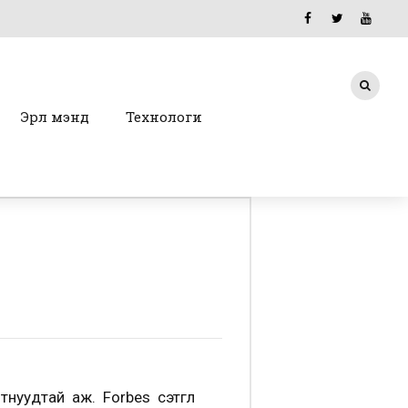
Эрүүл мэнд
Технологи
уудтай аж. Forbes сэтгүүл