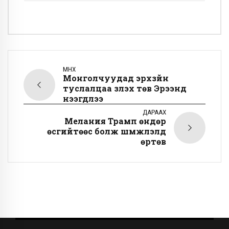
ӨМНӨХ
Монголчуудад эрхзүйн
туслалцаа үзүүлэх төв Эрээнд
нээгдлээ
ДАРААХ
Мелания Трамп өндөр
өсгийтөөс болж шүүмжлэлд
өртөв