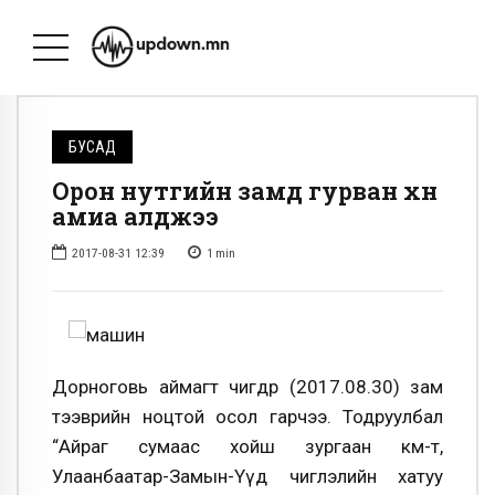
БУСАД
Орон нутгийн замд гурван хүн
амиа алджээ
2017-08-31 12:39
1
min
Дорноговь аймагт өчигдөр (2017.08.30) зам
тээврийн ноцтой осол гарчээ. Тодруулбал
“Айраг сумаас хойш зургаан км-т,
Улаанбаатар-Замын-Үүд чиглэлийн хатуу