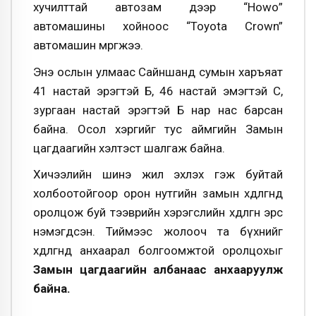
хучилттай автозам дээр “Hоwо”
автомашины хойноос “Toyota Crown”
автомашин мөргөжээ.
Энэ ослын улмаас Сайншанд сумын харъяат
41 настай эрэгтэй Б, 46 настай эмэгтэй С,
зургаан настай эрэгтэй Б нар нас барсан
байна. Осол хэргийг тус аймгийн Замын
цагдаагийн хэлтэст шалгаж байна.
Хичээлийн шинэ жил эхлэх гэж буйтай
холбоотойгоор орон нутгийн замын хөдөлгөөнд
оролцож буй тээврийн хэрэгслийн хөдөлгөөн эрс
нэмэгдсэн. Тиймээс жолооч та бүхнийг
хөдөлгөөндөө анхаарал болгоомжтой оролцохыг
Замын цагдаагийн албанаас анхааруулж
байна.