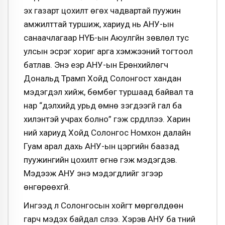
эх газарт цохилт өгөх чадвартай пуужин
амжилттай туршиж, хариуд нь АНУ-ын
санаачлагаар НҮБ-ын Аюулгүйн зөвлөл тус
улсын эсрэг хориг арга хэмжээний тогтоол
батлав. Энэ үеэр АНУ-ын Ерөнхийлөгч
Дональд Трамп Хойд Солонгост хандан
мэдэгдэл хийж, бөмбөг туршаад байвал та
нар “дэлхийд урьд өмнө үзэгдээгүй гал ба
хилэнтэй учрах болно” гэж сүрдүүллээ. Харин
үүний хариуд Хойд Солонгос Номхон далайн
Гуам арал дахь АНУ-ын цэргийн баазад
пуужингийн цохилт өгнө гэж мэдэгдэв.
Мэдээж АНУ энэ мэдэгдлийг зүгээр
өнгөрөөхгүй.
Ингээд л Солонгосын хойгт мөргөлдөөн
гарч мэдэх байдал үүслээ. Хэрэв АНУ ба түүний