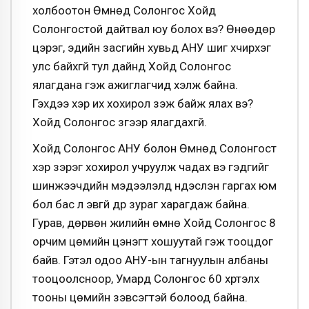
холбоотон Өмнөд Солонгос Хойд
Солонгостой дайтвал юу болох вэ? Өнөөдөр
цэрэг, эдийн засгийн хувьд АНУ шиг хүчирхэг
улс байхгүй тул дайнд Хойд Солонгос
ялагдана гэж ажиглагчид хэлж байна.
Гэхдээ хэр их хохирол үзэж байж ялах вэ?
Хойд Солонгос зүгээр ялагдахгүй.
Хойд Солонгос АНУ болон Өмнөд Солонгост
хэр зэрэг хохирол учруулж чадах вэ гэдгийг
шинжээчдийн мэдээлэлд үндэслэн гаргах юм
бол бас л эвгүй дүр зураг харагдаж байна.
Гурав, дөрвөн жилийн өмнө Хойд Солонгос 8
орчим цөмийн цэнэгт хошуутай гэж тооцдог
байв. Гэтэл одоо АНУ-ын тагнуулын албаны
тооцоолсноор, Умард Солонгос 60 хүртэлх
тооны цөмийн зэвсэгтэй болоод байна.