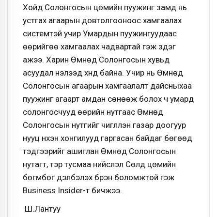
Хойд Солонгосын цөмийн пуужинг замд нь
устгах агаарын довтолгооноос хамгаалах
системтэй учир Умардын пуужингуудаас
өөрийгөө хамгаалах чадвартай гэж үздэг
ажээ. Харин Өмнөд Солонгосын хувьд
асуудал нэлээд хүнд байна. Учир нь Өмнөд
Солонгосын агаарын хамгаалалт дайсныхаа
пуужинг агаарт амдан сөнөөж болох ч умард
солонгосчууд өөрийн нутгаас Өмнөд
Солонгосын нутгийг чиглүүлэн газар доогуур
нууц нүхэн хонгилууд гаргасан байдаг бөгөөд
тэдгээрийг ашиглан Өмнөд Солонгосын
нутагт, тэр тусмаа нийслэл Сөүлд цөмийн
бөгмбөг дэлбэлэх бүрэн боломжтой гэж
Business Insider-т бичжээ.
Ш.Лантуу