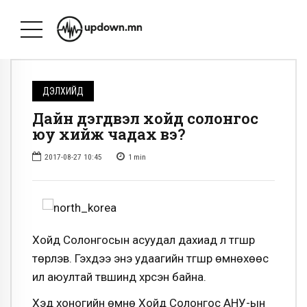
ДЭЛХИЙД
Дайн дэгдвэл хойд солонгос
юу хийж чадах вэ?
2017-08-27 10:45
1
min
Хойд Солонгосын асуудал дахиад л түгшүүр
төрүүлэв. Гэхдээ энэ удаагийн түгшүүр өмнөхөөс
илүү аюултай түвшинд хүрсэн байна.
Хэд хоногийн өмнө Хойд Солонгос АНУ-ын