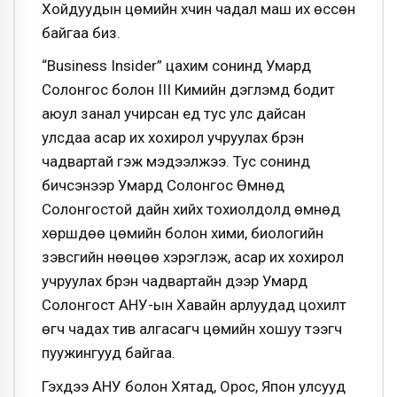
Хойдуудын цөмийн хүчин чадал маш их өссөн
байгаа биз.
“Business Insider” цахим сонинд Умард
Солонгос болон III Кимийн дэглэмд бодит
аюул занал учирсан үед тус улс дайсан
улсдаа асар их хохирол учруулах бүрэн
чадвартай гэж мэдээлжээ. Тус сонинд
бичсэнээр Умард Солонгос Өмнөд
Солонгостой дайн хийх тохиолдолд өмнөд
хөршдөө цөмийн болон хими, биологийн
зэвсгийн нөөцөө хэрэглэж, асар их хохирол
учруулах бүрэн чадвартайн дээр Умард
Солонгост АНУ-ын Хавайн арлуудад цохилт
өгч чадах тив алгасагч цөмийн хошуу тээгч
пуужингууд байгаа.
Гэхдээ АНУ болон Хятад, Орос, Япон улсууд