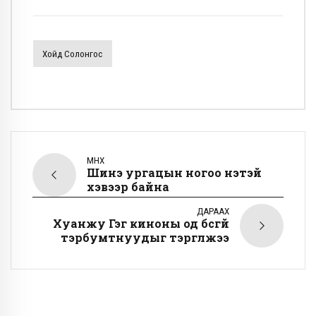
Хойд Солонгос
ӨМНӨХ
Шинэ ургацын ногоо үнэтэй
хэвээр байна
ДАРААХ
Хуанжу Гэг киноны од бүсгүй
тэрбумтнуудыг тэргүүлжээ