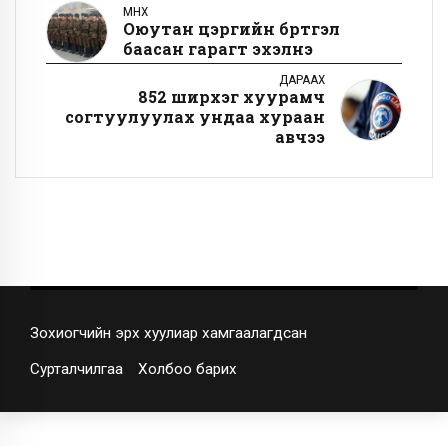
ӨМНӨХ
Оюутан цэргийн бүртгэл
баасан гарагт эхэлнэ
ДАРААХ
852 ширхэг хуурамч
согтуулуулах ундаа хураан
авчээ
Зохиогчийн эрх хуулиар хамгаалагдсан
Сурталчилгаа
Холбоо барих