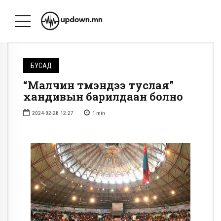
БУСАД
“Малчин түмэндээ туслая”
хандивын барилдаан болно
2024-02-28 12:27
1
min