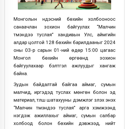
Монголын үндэсний бөхийн холбооноос
санаачлан зохион байгуулах “Малчин
түмэндээ туслая” хандивын Улс, аймгийн
алдар цолтой 128 бөхийн барилдааныг 2024
оны 03-р сарын 01-ний өдөр 15:00 цагаас
Монгол бөхийн өргөөнд зохион
байгуулахаар бэлтгэл ажлуудыг хангаж
байна.
Зудын байдалтай байгаа аймаг, сумын
малчид, иргэдэд туслах мөнгөн болон эд
материал, түлш шатахууны дэмжлэг үзүүлэх энэхүү
“Малчин түмэндээ туслая” арга хэмжээнд
нэгдэж ажиллахыг аймаг, сумын салбар
холбоод болон бөхийн дэвжээд, нийт