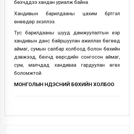
бөхчүүддээ хандан уриалж байна.
Хандивын барилдааны цахим бүртгэл
өнөөдөр эхэллээ.
Тус барилдааны шууд дамжуулалтын үеэр
хандивын данс байршуулан ажиллах бөгөөд
аймаг, сумын салбар холбоод болон бөхийн
дэвжээд, бөхчүүд өөрсдийн сонгосон аймаг,
сум, малчдад хандиваа гардуулан өгөх
боломжтой.
МОНГОЛЫН ҮНДЭСНИЙ БӨХИЙН ХОЛБОО