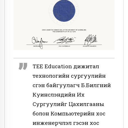
TEE Education дижитал
технологийн сургуулийн
үүсгэн байгуулагч Б.Билгүүний
Куинслэндийн Их
Сургуулийг Цахилгааны
болон Компьютерийн хос
инженерчлэл гэсэн хос