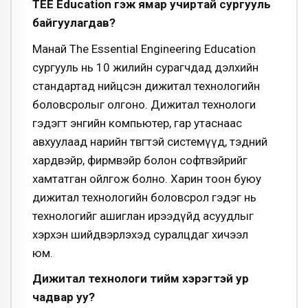
TEE Education гэж ямар учиртай сургууль
байгуулагдав?
Манай The Essential Engineering Education
сургууль нь 10 жилийн сурагчдад дэлхийн
стандартад нийцсэн дижитал технологийн
боловсролыг олгоно. Дижитал технологи
гэдэгт энгийн компьютер, гар утаснаас
авхуулаад нарийн төвөгтэй системүүд, тэдний
хардвэйр, фирмвэйр болон софтвэйрийг
хамтатган ойлгож болно. Харин тоон буюу
дижитал технологийн боловсрол гэдэг нь
технологийг ашиглан ирээдүйд асуудлыг
хэрхэн шийдвэрлэхэд суралцдаг хичээл
юм.
Дижитал технологи тийм хэрэгтэй ур
чадвар уу?