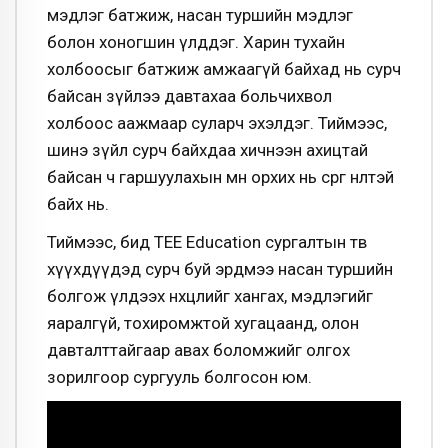
мэдлэг батжиж, насан туршийн мэдлэг
болон хоногшин үлддэг. Харин тухайн
холбоосыг батжиж амжаагүй байхад нь сурч
байсан зүйлээ давтахаа больчихвол
холбоос аажмаар суларч эхэлдэг. Тиймээс,
шинэ зүйл сурч байхдаа хичнээн ахицтай
байсан ч гаршуулахын өмнө орхих нь сөрөг нөлөөтэй
байх нь.
Тиймээс, бид ТЕЕ Education сургалтын төвөө
хүүхдүүдэд сурч буй эрдмээ насан туршийн
болгож үлдээх нөхцлийг хангах, мэдлэгийг
яаралгүй, тохиромжтой хугацаанд, олон
давталттайгаар авах боломжийг олгох
зорилгоор сургууль болгосон юм.