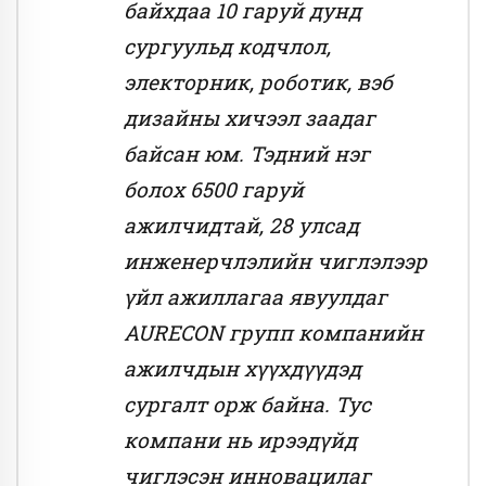
байхдаа 10 гаруй дунд
сургуульд кодчлол,
электорник, роботик, вэб
дизайны хичээл заадаг
байсан юм. Тэдний нэг
болох 6500 гаруй
ажилчидтай, 28 улсад
инженерчлэлийн чиглэлээр
үйл ажиллагаа явуулдаг
AURECON групп компанийн
ажилчдын хүүхдүүдэд
сургалт орж байна. Тус
компани нь ирээдүйд
чиглэсэн инновацилаг