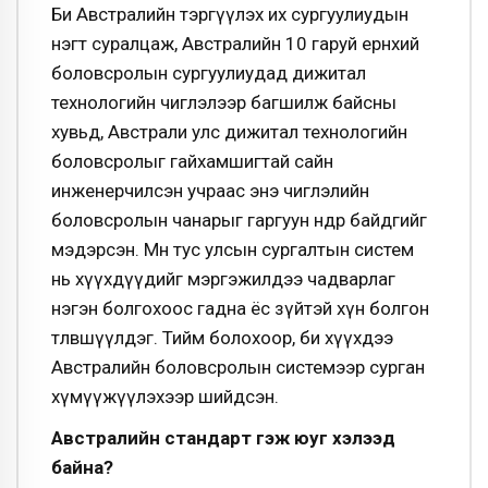
Би Австралийн тэргүүлэх их сургуулиудын
нэгт суралцаж, Австралийн 10 гаруй ерөнхий
боловсролын сургуулиудад дижитал
технологийн чиглэлээр багшилж байсны
хувьд, Австрали улс дижитал технологийн
боловсролыг гайхамшигтай сайн
инженерчилсэн учраас энэ чиглэлийн
боловсролын чанарыг гаргуун өндөр байдгийг
мэдэрсэн. Мөн тус улсын сургалтын систем
нь хүүхдүүдийг мэргэжилдээ чадварлаг
нэгэн болгохоос гадна ёс зүйтэй хүн болгон
төлөвшүүлдэг. Тийм болохоор, би хүүхдээ
Австралийн боловсролын системээр сурган
хүмүүжүүлэхээр шийдсэн.
Австралийн стандарт гэж юуг хэлээд
байна?