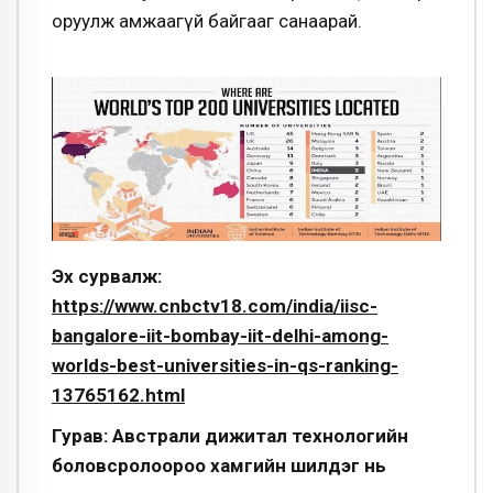
оруулж амжаагүй байгааг санаарай.
Эх сурвалж:
https://www.cnbctv18.com/india/iisc-
bangalore-iit-bombay-iit-delhi-among-
worlds-best-universities-in-qs-ranking-
13765162.html
Гурав: Австрали дижитал технологийн
боловсролоороо хамгийн шилдэг нь