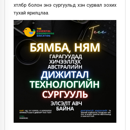
хөтөлбөр болон энэ сургуульд хэн сурвал зохих
тухай ярилцлаа.