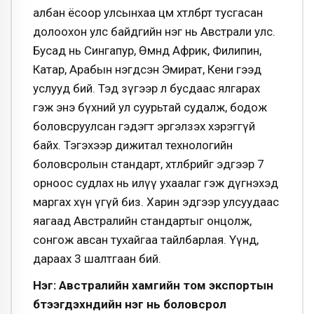
албан ёсоор улсынхаа цөм хөтөлбөрт тусгасан
долоохон улс байдгийн нэг нь Австрали улс.
Бусад нь Сингапур, Өмнөд Африк, Филипин,
Катар, Арабын нэгдсэн Эмират, Кени гээд
услууд бий. Тэд зүгээр л бусдаас ялгарах
гэж энэ бүхний ул суурьтай судалж, бодож
боловсруулсан гэдэгт эргэлзэх хэрэггүй
байх. Тэгэхээр дижитал технологийн
боловсролын стандарт, хөтөлбөрийг эдгээр 7
орноос судлах нь илүү ухаалаг гэж дүгнэхэд
маргах хүн үгүй биз. Харин эдгээр улсуудаас
яагаад Австралийн стандартыг онцолж,
сонгож авсан тухайгаа тайлбарлая. Үүнд,
дараах 3 шалтгаан бий.
Нэг: Австралийн хамгийн том экспортын
бүтээгдэхүүнүүдийн нэг нь боловсрол