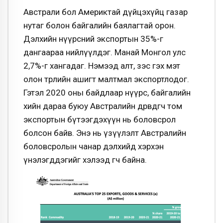
Австрали бол Америктай дүйцэхүйц газар
нутаг болон байгалийн баялагтай орон.
Дэлхийн нүүрсний экспортын 35%-г
дангаараа нийлүүлдэг. Манай Монгол улс
2,7%-г хангадаг. Нэмээд алт, зэс гэх мэт
олон төрлийн ашигт малтмал экспортлодог.
Гэтэл 2020 оны байдлаар нүүрс, байгалийн
хийн дараа буюу Австралийн дөрөвдөгч том
экспортын бүтээгдэхүүн нь боловсрол
болсон байв. Энэ нь үзүүлэлт Австралийн
боловсролын чанар дэлхийд хэрхэн
үнэлэгддэгийг хэлээд өгч байна.