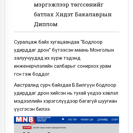
мэргэжлээр төгссөнийг
батлах Хүндэт Бакалаврын
Диплом
Суралцаж байх хугацаандаа “Бодлоор
удирддаг дрон” бүтээсэн маань Монголын
залуучуудад их хүрж тэдэнд
инженерчлэлийн салбарыг сонирхох урам
өгсөн гэж боддог.
Австралид сурч байхдаа Б.Билгүүн бодлоор
удирддаг дрон хийсэн нь тухай үедээ хэвлэл
мэдээллийн хэрэгслүүдээр багагүй шуугиан
үүсгэсэн билээ.