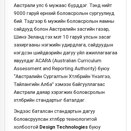
Австрали улс 6 мужаас бүрддэг. Тэнд нийт
9000 гаруй ерөнхий боловсролын сургуулиуд
бий. Тэдгээр 6 мужийн боловсролын яамны
сайдууд болон Австралийн засгийн газар,
Шинэ Зеланд гэх мэт 10 гаруй улсын засаг
захиргааны нэгжийн удирдлага, сайдуудын
нэгдсэн шийдвэрийн дагуу үйл ажиллагаагаа
явуулдаг ACARA (Australian Curriculum
Assessment and Reporting Authority) буюу
“Австралийн Сургалтын Хөтөлбөрийн Үнэлгээ,
Тайлангийн Алба
”
хэмээх байгууллагаас
Австрали даяар хэрэгжих боловсролын
хөтөлбөрийн стандартыг баталдаг.
Эндээс баталсан стандартын дагуу
боловсруулсан хөтөлбөрөөр технологитой
холбоотой
Design Technologies
буюу