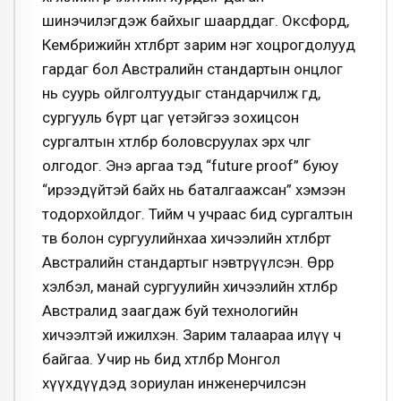
шинэчилэгдэж байхыг шаарддаг. Оксфорд,
Кембрижийн хөтөлбөрт зарим нэг хоцрогдолууд
гардаг бол Австралийн стандартын онцлог
нь суурь ойлголтуудыг стандарчилж өгөөд,
сургууль бүрт цаг үетэйгээ зохицсон
сургалтын хөтөлбөрөө боловсруулах эрх чөлөөг
олгодог. Энэ аргаа тэд “future proof” буюу
“ирээдүйтэй байх нь баталгаажсан” хэмээн
тодорхойлдог. Тийм ч учраас бид сургалтын
төв болон сургуулийнхаа хичээлийн хөтөлбөрт
Австралийн стандартыг нэвтрүүлсэн. Өөрөөр
хэлбэл, манай сургуулийн хичээлийн хөтөлбөр
Австралид заагдаж буй технологийн
хичээлтэй ижилхэн. Зарим талаараа илүү ч
байгаа. Учир нь бид хөтөлбөрөө Монгол
хүүхдүүдэд зориулан инженерчилсэн