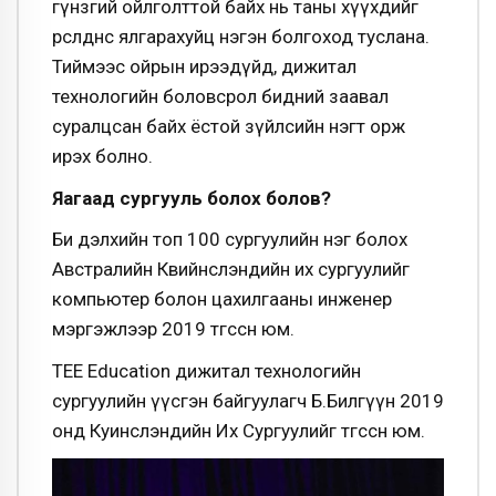
гүнзгий ойлголттой байх нь таны хүүхдийг
өрсөлдөөнөөс ялгарахуйц нэгэн болгоход туслана.
Тиймээс ойрын ирээдүйд, дижитал
технологийн боловсрол бидний заавал
суралцсан байх ёстой зүйлсийн нэгт орж
ирэх болно.
Яагаад сургууль болох болов?
Би дэлхийн топ 100 сургуулийн нэг болох
Австралийн Квийнслэндийн их сургуулийг
компьютер болон цахилгааны инженер
мэргэжлээр 2019 төгссөн юм.
TEE Education дижитал технологийн
сургуулийн үүсгэн байгуулагч Б.Билгүүн 2019
онд Куинслэндийн Их Сургуулийг төгссөн юм.