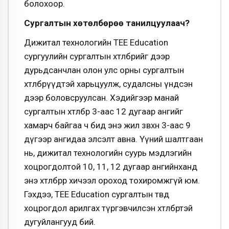
болохоор.
Сургалтын хөтөлбөрөө танилцуулаач?
Дижитал технологийн ТЕЕ Еducation
сургуулийн сургалтын хөтөлбөрийг дээр
дурьдсанчлан олон улс орны сургалтын
хөтөлбөрүүдтэй харьцуулж, судалсны үндсэн
дээр боловсруулсан. Хэдийгээр манай
сургалтын хөтөлбөр 3-аас 12 дугаар ангийг
хамарч байгаа ч бид энэ жил зөвхөн 3-аас 9
дүгээр ангидаа элсэлт авна. Үүний шалтгаан
нь, дижитал технологийн суурь мэдлэгийн
хоцрогдолтой 10, 11, 12 дугаар ангийнханд
энэ хөтөлбөрөөр хичээл ороход тохиромжгүй юм.
Гэхдээ, ТЕЕ Education сургалтын төвд
хоцрогдол арилгах түргэвчилсэн хөтөлбөртэй
дугуйлангууд бий.