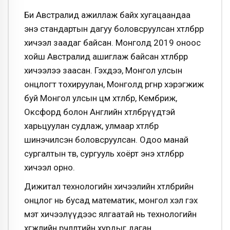
Би Австралид ажиллаж байх хугацаандаа
энэ стандартын дагуу боловсруулсан хөтөлбөрөөр
хичээл заадаг байсан. Монголд 2019 оноос
хойш Австралид ашиглаж байсан хөтөлбөрөөр
хичээлээ заасан. Гэхдээ, Монгол улсын
онцлогт тохируулан, Монголд өргөнөөр хэрэгжиж
буй Монгол улсын цөм хөтөлбөр, Кембриж,
Оксфорд болон Английн хөтөлбөрүүдтэй
харьцуулан судлаж, улмаар хөтөлбөрөө
шинэчилсэн боловсруулсан. Одоо манай
сургалтын төв, сургууль хоёрт энэ хөтөлбөрөөр
хичээл орно.
Дижитал технологийн хичээлийн хөтөлбөрийн
онцлог нь бусад математик, монгол хэл гэх
мэт хичээлүүдээс ялгаатай нь технологийн
хөгжлийн өөрчлөлтийн хурдыг даган