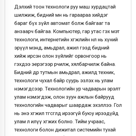
Дэлхий тоон технологи руу маш хурдацтай
шилжиж, бидний өмнө нь гараараа хийдэг
бараг бүх зүйл автомат болж байгааг та
анзаарч байгаа. Компьютер, гар утас гэх мэт
технологи, интернетийн хөгжлийн нөлөө нь хүний
эрүүл мэнд, амьдрал, ажил гээд бидний
хийж ирсэн олон зүйлийг орвонгоор нь
гэхдээ эерэгээр өөрчилж, хялбарчилж байна.
Бидний өдөр тутмын амьдрал, ажилд техник,
технологи чухал байр суурь эзлэх нь улам
нэмэгдсээр. Технологийн ур чадварын эрэлт
улам нэмэгдэж, олон зуун ажлын байрууд
технологийн чадварыг шаардаж эхэллээ. Гол
нь энэ хөгжил төгсгөлдөө ирээгүй буюу ирээдүйд
улам л илүү хөгжих болно. Тийм учраас,
технологи болон дижитал системийн тухай