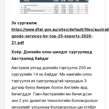
Эх сургвалж:
https://www.dfat.gov.au/sites/default/files/austral
goods-services-by-top-25-exports-2020-
21.pdf
Хоёр: Дэлхийн олон шилдэг сургуулиуд
Австралид байдаг
Австрали улсад дэлхийн тэргүүлэх 200 их
сургуулийн 14 нь байдаг. Мөн хамгийн олон
тэргүүлэх их сургуулиудтай орнуудын 3
дугаар буюу Америк болон Английн ард
бичигддэг. Гэвч Австралийн өмнө бичигдсэн
энэ 2 улс дижитал технологийн боловсролын
хичээлийг улсынхаа боловсролын цөм хөтөлбөртөө