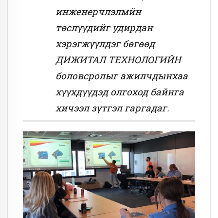
инженерчлэлмйн
төслүүдийг удирдан
хэрэгжүүлдэг бөгөөд
ДИЖИТАЛ ТЕХНОЛОГИЙН
боловсролыг ажилчдынхаа
хүүхдүүдэд олгоход байнга
хичээл зүтгэл гаргадаг.