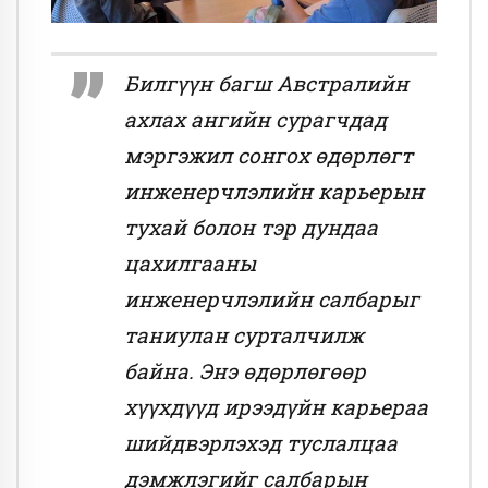
Билгүүн багш Австралийн
ахлах ангийн сурагчдад
мэргэжил сонгох өдөрлөгт
инженерчлэлийн карьерын
тухай болон тэр дундаа
цахилгааны
инженерчлэлийн салбарыг
таниулан сурталчилж
байна. Энэ өдөрлөгөөр
хүүхдүүд ирээдүйн карьераа
шийдвэрлэхэд туслалцаа
дэмжлэгийг салбарын