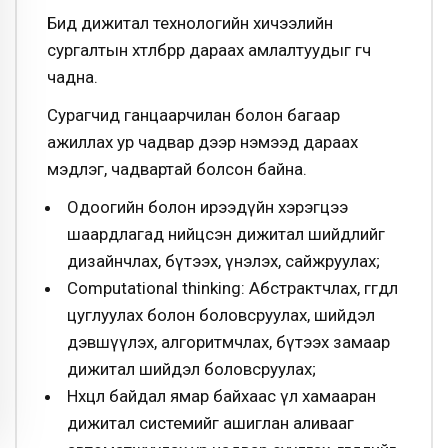
Бид дижитал технологийн хичээлийн
сургалтын хөтөлбөрөөрөө дараах амлалтуудыг өгч
чадна.
Сурагчид ганцаарчилан болон багаар
ажиллах ур чадвар дээр нэмээд дараах
мэдлэг, чадвартай болсон байна.
Одоогийн болон ирээдүйн хэрэгцээ
шаардлагад нийцсэн дижитал шийдлийг
дизайнчлах, бүтээх, үнэлэх, сайжруулах;
Computational thinking
:
Абстрактчлах
, өгөгдөл
цуглуулах болон боловсруулах, шийдэл
дэвшүүлэх, алгоритмчлах, бүтээх замаар
дижитал шийдэл боловсруулах;
Нөхцөл байдал ямар байхаас үл хамааран
дижитал системийг ашиглан аливааг