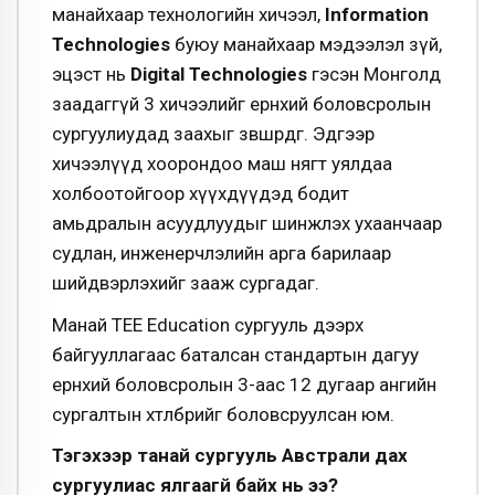
манайхаар технологийн хичээл,
Information
Technologies
буюу манайхаар мэдээлэл зүй,
эцэст нь
Digital Technologies
гэсэн Монголд
заадаггүй 3 хичээлийг ерөнхий боловсролын
сургуулиудад заахыг зөвшөөрдөг. Эдгээр
хичээлүүд хоорондоо маш нягт уялдаа
холбоотойгоор хүүхдүүдэд бодит
амьдралын асуудлуудыг шинжлэх ухаанчаар
судлан, инженерчлэлийн арга барилаар
шийдвэрлэхийг зааж сургадаг.
Манай ТЕЕ Еducation сургууль дээрх
байгууллагаас баталсан стандартын дагуу
ерөнхий боловсролын 3-аас 12 дугаар ангийн
сургалтын хөтөлбөрийг боловсруулсан юм.
Тэгэхээр танай сургууль Австрали дах
сургуулиас ялгаагүй байх нь ээ?