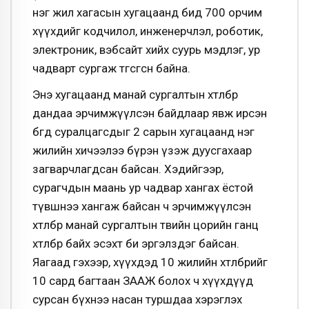
нэг жил хагасын хугацаанд бид 700 орчим
хүүхдийг кодчилол, инженерчлэл, роботик,
электроник, вэбсайт хийх суурь мэдлэг, ур
чадварт сургаж төгсгөсөн байна.
Энэ хугацаанд манай сургалтын хөтөлбөр
дандаа эрчимжүүлсэн байдлаар явж ирсэн
бөгөөд суралцагсдыг 2 сарын хугацаанд нэг
жилийн хичээлээ бүрэн үзэж дуусгахаар
загварчлагдсан байсан. Хэдийгээр,
сурагчдын маань ур чадвар хангах ёстой
түвшнээ хангаж байсан ч эрчимжүүлсэн
хөтөлбөр манай сургалтын төвийн цорийн ганц
хөтөлбөр байх эсэхт би эргэлздэг байсан.
Яагаад гэхээр, хүүхдэд 10 жилийн хөтөлбөрийг
10 сард багтаан ЗААЖ болох ч хүүхдүүд
сурсан бүхнээ насан туршдаа хэрэглэх