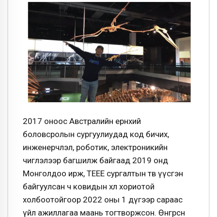
2017 оноос Австралийн ерөнхий
боловсролын сургуулиудад код бичих,
инженерчлэл, роботик, электроникийн
чиглэлээр багшилж байгаад 2019 онд
Монголдоо ирж, ТЕЕЕ сургалтын төвөө үүсгэн
байгуулсан ч ковидын хөл хориотой
холбоотойгоор 2022 оны 1 дүгээр сараас
үйл ажиллагаа маань тогтворжсон. Өнгөрсөн