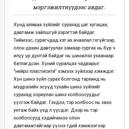
мэргэжилтнүүдээс авдаг.
Хүнд аливаа зүйлийг сурахад цаг хугацаа,
давтамж зайлшгүй хэрэгтэй байдаг.
Тиймээс, сурагчдад хэт их ачаалал өгөхгүйгээр,
олон дахин давтуулах замаар сургах нь бүр ч
илүү үр дүнтэй байдаг нь шинжлэх ухаанаар
батлагдсан. Хүний суралцах чадварыг
“нейро пластисити” хэмээх зүйлээр хэмждэг.
Хүн шинэ зүйл сурах болгонд тархинд нь
мэдрэлийн эсүүд тухайн шинэ зүйлийг
сурахад зориулан шинэ холбоосуудыг
үүсгэж байдаг. Гэхдээ, тэр холбоос нь зөвхөн
унтаж байх үед л үүсдэг. Дээр нь тэр
холбоосууд хэдийчинээ олон
давтамжтайгаар үүснэ төдий хэмжээгээр