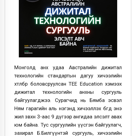
Монголд анх удаа Австралийн дижитал
технологийн стандартын дагуу хичээлийн
хөтөлбөрөө боловсруулсан TEE Education хэмээх
дижитал технологийн анхны сургууль
байгуулагджээ. Сурагчид нь Бямба эсвэл
Ням гарагийн аль нэгэнд хичээллэх бөгөөд энэ
жил зөвхөн 3-аас 9 дүгээр ангидаа элсэлт авах
юм байна. Тус сургуулийн үүсгэн байгуулагч,
захирал Б.Билгүүнтэй сургууль, хичээлийн