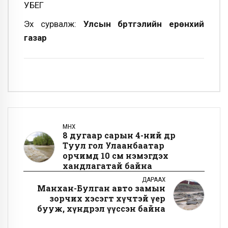
УБЕГ
Эх сурвалж:
Улсын бүртгэлийн ерөнхий
газар
ӨМНӨХ
8 дугаар сарын 4-ний өдөр
Туул гол Улаанбаатар
орчимд 10 см нэмэгдэх
хандлагатай байна
ДАРААХ
Манхан-Булган авто замын
зорчих хэсэгт хүчтэй үер
бууж, хүндрэл үүссэн байна