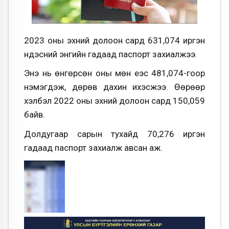
2023 оны эхний долоон сард 631,074 иргэн
үндэсний энгийн гадаад паспорт захиалжээ.
Энэ нь өнгөрсөн оны мөн үеэс 481,074-гоор
нэмэгдэж, дөрөв дахин ихэсжээ. Өөрөөр
хэлбэл 2022 оны эхний долоон сард 150,059
байв.
Долдугаар сарын тухайд 70,276 иргэн
гадаад паспорт захиалж авсан аж.