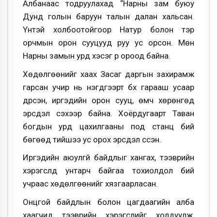
Албанаас тодруулахад “Нарны зам буюу
Дунд голын баруун талын далан хальсан.
Үүнтэй холбоотойгоор Натур болон тэр
орчмын орон сууцууд руу ус орсон. Мөн
Нарны замын урд хэсэг рүү ороод байна.
Хөдөлгөөнийг хаах Засаг даргын захирамж
гарсан учир нь нэгдүгээрт бүх гарааш усаар
дүүрсэн, иргэдийн орон сууц, өмч хөрөнгөд
эрсдэл үүсэхээр байна. Хоёрдугаарт Таван
богдын урд цахилгааны под станц бий
бөгөөд тийшээ ус орох эрсдэл үүссэн.
Иргэдийн аюулгүй байдлыг хангах, тээврийн
хэрэгслүүд унтарч байгаа тохиолдол бий
учраас хөдөлгөөнийг хязгаарласан.
Онцгой байдлын болон цагдаагийн алба
хаагчид тээврийн хэрэгслийг холдуулж,