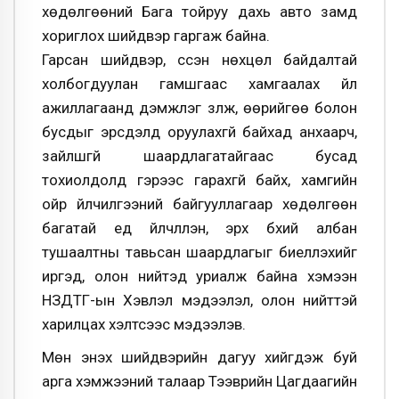
хөдөлгөөний Бага тойруу дахь авто замд
хориглох шийдвэр гаргаж байна.
Гарсан шийдвэр, үүссэн нөхцөл байдалтай
холбогдуулан гамшгаас хамгаалах үйл
ажиллагаанд дэмжлэг үзүүлж, өөрийгөө болон
бусдыг эрсдэлд оруулахгүй байхад анхаарч,
зайлшгүй шаардлагатайгаас бусад
тохиолдолд гэрээс гарахгүй байх, хамгийн
ойр үйлчилгээний байгууллагаар хөдөлгөөн
багатай үед үйлчлүүлэн, эрх бүхий албан
тушаалтны тавьсан шаардлагыг биелүүлэхийг
иргэд, олон нийтэд уриалж байна хэмээн
НЗДТГ-ын Хэвлэл мэдээлэл, олон нийттэй
харилцах хэлтсээс мэдээлэв.
Мөн энэхүү шийдвэрийн дагуу хийгдэж буй
арга хэмжээний талаар Тээврийн Цагдаагийн