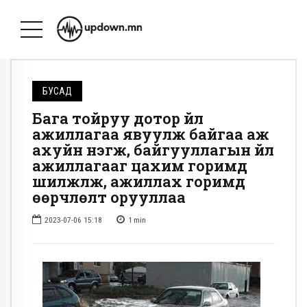
БУСАД
Бага тойруу дотор үйл
ажиллагаа явуулж байгаа аж
ахуйн нэгж, байгууллагын үйл
ажиллагааг цахим горимд
шилжүүлж, ажиллах горимд
өөрчлөлт орууллаа
2023-07-06 15:18
1
min