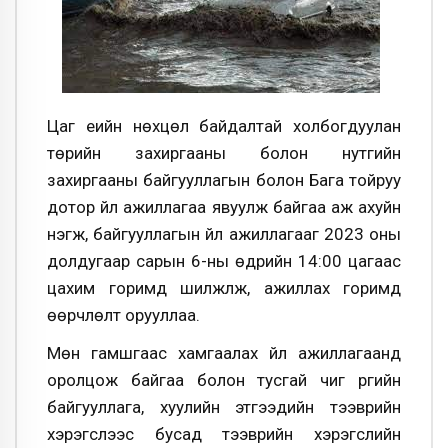
Цаг үеийн нөхцөл байдалтай холбогдуулан
төрийн захиргааны болон нутгийн
захиргааны байгууллагын болон Бага тойруу
дотор үйл ажиллагаа явуулж байгаа аж ахуйн
нэгж, байгууллагын үйл ажиллагааг 2023 оны
долдугаар сарын 6-ны өдрийн 14:00 цагаас
цахим горимд шилжүүлж, ажиллах горимд
өөрчлөлт орууллаа.
Мөн гамшгаас хамгаалах үйл ажиллагаанд
оролцож байгаа болон тусгай чиг үүргийн
байгууллага, хуулийн этгээдийн тээврийн
хэрэгслээс бусад тээврийн хэрэгслийн