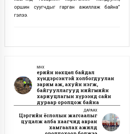
оршин суугчдыг гарган ажиллаж байна”
гэлээ.
ӨМНӨХ
Үерийн нөхцөл байдал
хүндэрсэнтэй холбогдуулан
зарим аж, ахуйн нэгж,
байгууллагууд нийгмийн
хариуцлагын хүрээнд сайн
дураар оролцож байна
ДАРААХ
Цэргийн ёслолын жагсаалыг
цуцалж алба хаагчид авран
хамгаалах ажилд
оролцохоор болжээ