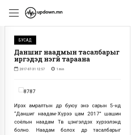
БУСАД
Даншиг наадмын тасалбарыг
иргэдэд үнэгүй тараана
2017-07-31 12:57
1
min
Ирэх амралтын өдөр буюу энэ сарын 5-нд
“Даншиг наадам-Хүрээ цам 2017” шашин
соёлын наадам Төв цэнгэлдэх хүрээлэнд
болно. Наадам болох өдөр тасалбарыг