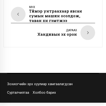
ӨМНӨХ
Түймэр унтраахаар явсан
сумын машин осолдож,
таван хүн гэмтжээ
ДАРААХ
Хандивын эх орон
Зохиогчийн эрх хуулиар хамгаалагдсан
Сурталчилгаа
Холбоо барих