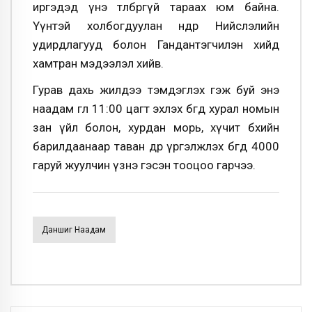
иргэдэд үнэ төлбөргүй тараах юм байна.
Үүнтэй холбогдуулан өнөөдөр Нийслэлийн
удирдлагууд болон Гандантэгчилэн хийд
хамтран мэдээлэл хийв.
Гурав дахь жилдээ тэмдэглэх гэж буй энэ
наадам өглөө 11:00 цагт эхлэх бөгөөд хурал номын
зан үйл болон, хурдан морь, хүчит бөхийн
барилдаанаар таван өдөр үргэлжлэх бөгөөд 4000
гаруй жуулчин үзнэ гэсэн тооцоо гарчээ.
Даншиг Наадам