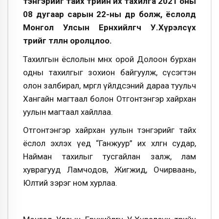
тэнгэрийг тайх төрийн их тахилга 2021 оны
08 дугаар сарын 22-ны өдөр болж, ёслолд
Монгол Улсын Ерөнхийлөгч У.Хүрэлсүх
төрийг төлөөлөн оролцлоо.
Тахилгын ёслолын өмнөх орой Долоон бурхан
одны тахилгыг зохион байгуулж, сүсэгтэн
олон залбирал, мөргөл үйлдсэний дараа туульч
Хангайн магтаал болон Отгонтэнгэр хайрхан
уулын магтаал хайллаа.
Отгонтэнгэр хайрхан уулын тэнгэрийг тайх
ёслол эхлэх үед “Ганжуур” их хөлгөн судар,
Найман тахилыг тусгайлан залж, лам
хуврагууд Ламчодов, Жигжид, Очирваань,
Юлтий зэрэг ном хурлаа.