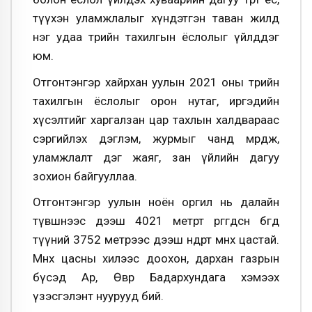
түүхэн уламжлалыг хүндэтгэн таван жилд
нэг удаа төрийн тахилгын ёслолыг үйлддэг
юм.
Отгонтэнгэр хайрхан уулын 2021 оны төрийн
тахилгын ёслолыг орон нутаг, иргэдийн
хүсэлтийг харгалзан цар тахлын халдвараас
сэргийлэх дэглэм, журмыг чанд мөрдөж,
уламжлалт дэг жаяг, зан үйлийн дагуу
зохион байгууллаа.
Отгонтэнгэр уулын ноён оргил нь далайн
түвшнээс дээш 4021 метрт өргөгдсөн бөгөөд
түүний 3752 метрээс дээш өндөрт мөнх цастай.
Мөнх цасны хилээс доохон, дархан газрын
бүсэд Ар, Өвөр Бадархундага хэмээх
үзэсгэлэнт нуурууд бий.