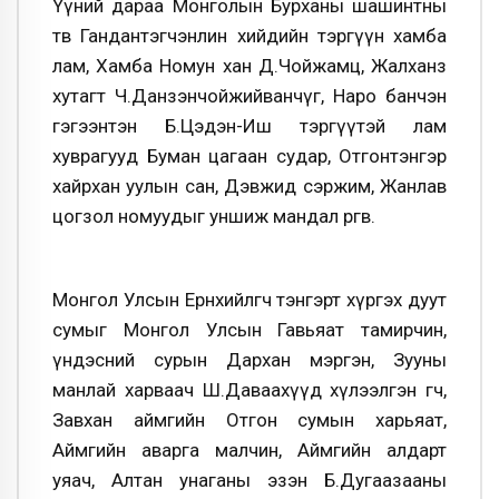
Үүний дараа Монголын Бурханы шашинтны
төв Гандантэгчэнлин хийдийн тэргүүн хамба
лам, Хамба Номун хан Д.Чойжамц, Жалханз
хутагт Ч.Данзэнчойжийванчүг, Наро банчэн
гэгээнтэн Б.Цэдэн-Иш тэргүүтэй лам
хуврагууд Буман цагаан судар, Отгонтэнгэр
хайрхан уулын сан, Дэвжид сэржим, Жанлав
цогзол номуудыг уншиж мандал өргөв.
Монгол Улсын Ерөнхийлөгч тэнгэрт хүргэх дуут
сумыг Монгол Улсын Гавьяат тамирчин,
үндэсний сурын Дархан мэргэн, Зууны
манлай харваач Ш.Даваахүүд хүлээлгэн өгч,
Завхан аймгийн Отгон сумын харьяат,
Аймгийн аварга малчин, Аймгийн алдарт
уяач, Алтан унаганы эзэн Б.Дугаазааны