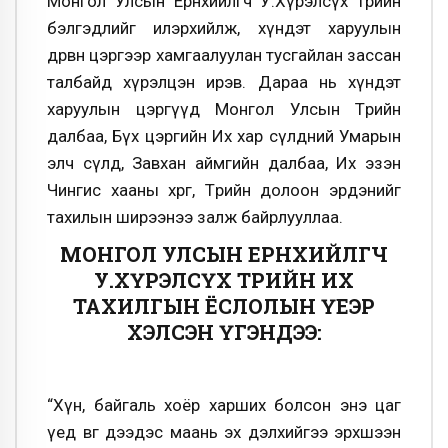
Монгол Улсын Ерөнхийлөгч У.Хүрэлсүх төрийн
бэлгэдлийг илэрхийлж, хүндэт харуулын
дөрвөн цэргээр хамгаалуулан тусгайлан зассан
талбайд хүрэлцэн ирэв. Дараа нь хүндэт
харуулын цэргүүд Монгол Улсын Төрийн
далбаа, Бүх цэргийн Их хар сүлдний Умарын
элч сүлд, Завхан аймгийн далбаа, Их эзэн
Чингис хааны хөрөг, Төрийн долоон эрдэнийг
тахилын ширээнээ залж байрлууллаа.
МОНГОЛ УЛСЫН ЕРӨНХИЙЛӨГЧ
У.ХҮРЭЛСҮХ ТӨРИЙН ИХ
ТАХИЛГЫН ЁСЛОЛЫН ҮЕЭР
ХЭЛСЭН ҮГЭНДЭЭ:
“Хүн, байгаль хоёр харших болсон энэ цаг
үед өвөг дээдэс маань эх дэлхийгээ эрхшээн