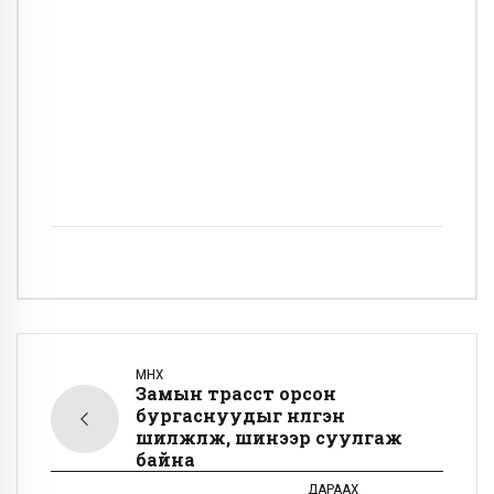
ӨМНӨХ
Замын трасст орсон
бургаснуудыг нүүлгэн
шилжүүлж, шинээр суулгаж
байна
ДАРААХ