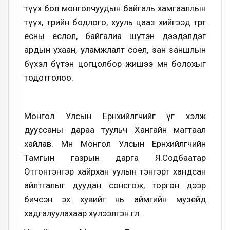
түүх бол монголчуудын байгаль хамгааллын
түүх, төрийн бодлого, хууль цааз хийгээд төрт
ёсны ёслол, байгалиа шүтэн дээдэлдэг
ардын ухаан, уламжлалт соёл, зан заншлын
бүхэл бүтэн цогцолбор жишээ мөн болохыг
тодотголоо.
Монгол Улсын Ерөнхийлөгчийг үг хэлж
дууссаны дараа туульч Хангайн магтаал
хайлав. Мөн Монгол Улсын Ерөнхийлөгчийн
Тамгын газрын дарга Я.Содбаатар
Отгонтэнгэр хайрхан уулын тэнгэрт хандсан
айлтгалыг дуудан сонсгож, торгон дээр
бичсэн эх хувийг нь аймгийн музейд
хадгалуулахаар хүлээлгэн өглөө.