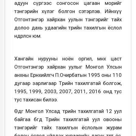
адуун сүргээс сонгосон цагаан морийг
тэнгэрийн хүлэг болгон сэтэрлэв. Ийнхүү
Отгонтэнгэр хайрхан уулын тэнгэрийг тайх
долоо дахь удаагийн төрийн тахилгын ёслол
өндөрлөсөн юм.
Хангайн нурууны ноён оргил, мөнх цаст
Отгонтэнгэр хайрхан уулыг Монгол Улсын
анхны Ерөнхийлөгч П.Очирбатын 1995 оны 110
дугаар зарлигаар Төрийн тахилгатай болгож,
1995, 1999, 2003, 2007, 2011, 2016 онд тус
тус тахисан билээ.
Өдгөө Монгол Улсад төрийн тахилгатай 12 уул
байгаа бөгөөд Төрийн тахилгатай уул овооны
тэнгэрийг тайх тахилгын ёслолын журам
болон ёслол үйлдэх хуваарийн дагуу төрт ёс,