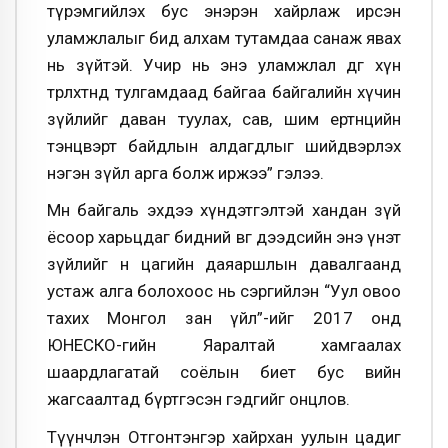
түрэмгийлэх бус энэрэн хайрлаж ирсэн
уламжлалыг бид алхам тутамдаа санаж явах
нь зүйтэй. Учир нь энэ уламжлал өдгөө хүн
төрөлхтөнд тулгамдаад байгаа байгалийн хүчин
зүйлийг даван туулах, сав, шим ертөнцийн
тэнцвэрт байдлын алдагдлыг шийдвэрлэх
нэгэн зүйл арга болж иржээ” гэлээ.
Мөн байгаль эхдээ хүндэтгэлтэй хандан зүй
ёсоор харьцдаг бидний өвөг дээдсийн энэ үнэт
зүйлийг өнөө цагийн даяаршлын давалгаанд
устаж алга болохоос нь сэргийлэн “Уул овоо
тахих Монгол зан үйл”-ийг 2017 онд
ЮНЕСКО-гийн Яаралтай хамгаалах
шаардлагатай соёлын биет бус өвийн
жагсаалтад бүртгэсэн гэдгийг онцлов.
Түүнчлэн Отгонтэнгэр хайрхан уулын цадиг