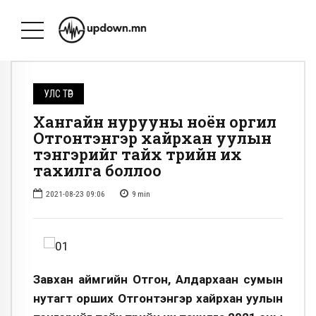
УЛС ТӨР
Хангайн нурууны ноён оргил
Отгонтэнгэр хайрхан уулын
тэнгэрийг тайх төрийн их
тахилга боллоо
2021-08-23 09:06
9
min
Завхан аймгийн Отгон, Алдархаан сумын
нутагт орших Отгонтэнгэр хайрхан уулын