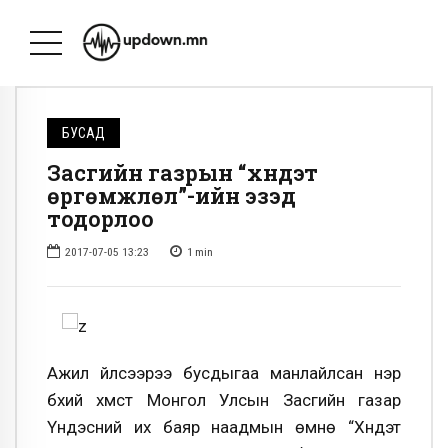
БУСАД
Засгийн газрын “хүндэт
өргөмжлөл”-ийн эзэд
тодорлоо
2017-07-05 13:23
1
min
Ажил үйлсээрээ бусдыгаа манлайлсан нэр
бүхий хүмүүст Монгол Улсын Засгийн газар
Үндэсний их баяр наадмын өмнө “Хүндэт