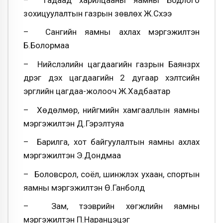
зохицуулалтын газрын зөвлөх Ж.Сүхээ
– Сангийн яамны ахлах мэргэжилтэн
Б.Болормаа
– Нийслэлийн цагдаагийн газрын Баянзүрх
дүүрэг дэх цагдаагийн 2 дугаар хэлтсийн
эргүүлийн цагдаа-жолооч Ж.Хадбаатар
– Хөдөлмөр, нийгмийн хамгааллын яамны
мэргэжилтэн Д.Гэрэлтуяа
– Барилга, хот байгуулалтын яамны ахлах
мэргэжилтэн Э.Дондмаа
– Боловсрол, соёл, шинжлэх ухаан, спортын
яамны мэргэжилтэн Ө.Ганболд
– Зам, тээврийн хөгжлийн яамны
мэргэжилтэн П.Наранцэцэг