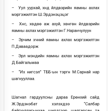
– Уул уурхай, хүнд үйлдвэрийн яамны ахлах
мэргэжилтэн Ш.Эрдэнэцэцэг
– Хүнс, хөдөө аж ахуй, хөнгөн үйлдвэрийн
яамны ахлах мэргэжилтэн Г.Наранчулуун
– Эрчим хүчний яамны ахлах мэргэжилтэн
П.Даваадорж
– Эрүүл мэндийн яамны ахлах мэргэжилтэн
Д.Байгальмаа
– “Их нигүүсэл” ТББ-ын тэргүүн М.Сарнай нар
шагнууллаа.
Шагнал гардуулсны дараа Ерөнхий сайд
Ж.Эрдэнэбат хэлэхдээ “Салбар
байгууллагынхаа шилдгээр шалгарсан та