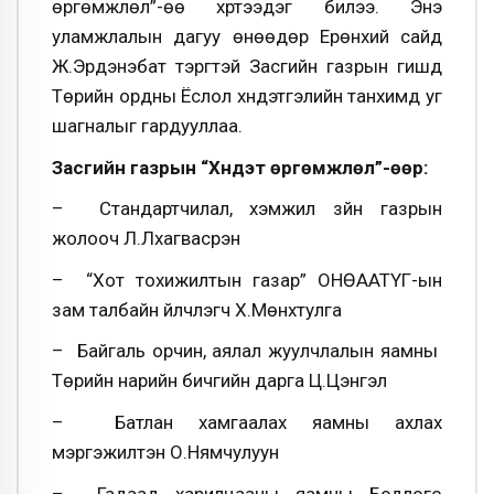
өргөмжлөл”-өө хүртээдэг билээ. Энэ
уламжлалын дагуу өнөөдөр Ерөнхий сайд
Ж.Эрдэнэбат тэргүүтэй Засгийн газрын гишүүд
Төрийн ордны Ёслол хүндэтгэлийн танхимд уг
шагналыг гардууллаа.
Засгийн газрын “Хүндэт өргөмжлөл”-өөр:
– Стандартчилал, хэмжил зүйн газрын
жолооч Л.Лхагвасүрэн
– “Хот тохижилтын газар” ОНӨААТҮГ-ын
зам талбайн үйлчлэгч Х.Мөнхтулга
– Байгаль орчин, аялал жуулчлалын яамны
Төрийн нарийн бичгийн дарга Ц.Цэнгэл
– Батлан хамгаалах яамны ахлах
мэргэжилтэн О.Нямчулуун
– Гадаад харилцааны яамны Бодлого