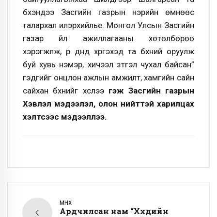
бүхэндээ Засгийн газрын нэрийн өмнөөс
талархал илэрхийлье. Монгол Улсын Засгийн
газар үйл ажиллагааны хөтөлбөрөө
хэрэгжүүлж, үр дүнд хүргэхэд та бүхний оруулж
буй хувь нэмэр, хичээл зүтгэл чухал байсан”
гэдгийг онцлон ажлын амжилт, хамгийн сайн
сайхан бүхнийг хүслээ
гэж Засгийн газрын
Хэвлэл мэдээлэл, олон нийттэй харилцах
хэлтсээс мэдээллээ.
ӨМНӨХ
Ардчилсан нам “Хүүхдийн