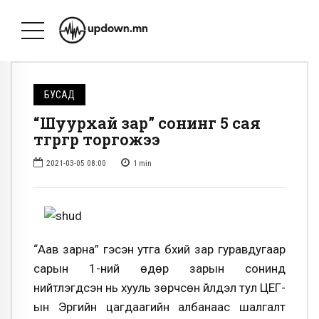
БУСАД
“Шуурхай зар” сонинг 5 сая
төгрөгөөр торгожээ
2021-03-05 08:00
1
min
“Аав зарна” гэсэн утга бүхий зар гуравдугаар
сарын 1-ний өдөр зарын сонинд
нийтлэгдсэн нь хууль зөрчсөн үйлдэл тул ЦЕГ-
ын Эрүүгийн цагдаагийн албанаас шалгалт