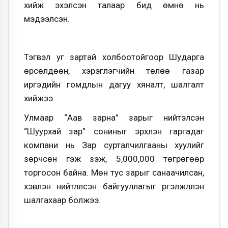
хийж эхэлсэн талаар бид өмнө нь
мэдээлсэн.
Тэгвэл уг зартай холбоотойгоор Шударга
өрсөлдөөн, хэрэглэгчийн төлөө газар
иргэдийн гомдлын дагуу хяналт, шалгалт
хийжээ.
Улмаар “Аав зарна” зарыг нийтэлсэн
“Шуурхай зар” сониныг эрхлэн гаргадаг
компани нь Зар сурталчилгааны хуулийг
зөрчсөн гэж үзэж, 5,000,000 төгрөгөөр
торгосон байна. Мөн тус зарыг санаачилсан,
хэвлэн нийтлүүлсэн байгууллагыг үргэлжлүүлэн
шалгахаар болжээ.