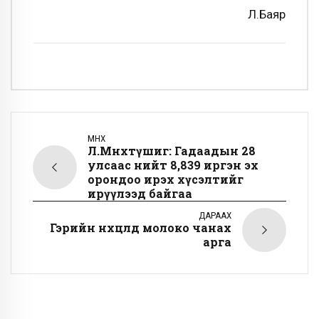
Л.Баяр
ӨМНӨХ
Л.Мөнхтүшиг: Гадаадын 28
улсаас нийт 8,839 иргэн эх
орондоо ирэх хүсэлтийг
ирүүлээд байгаа
ДАРААХ
Гэрийн нөхцөлд молоко чанах
арга