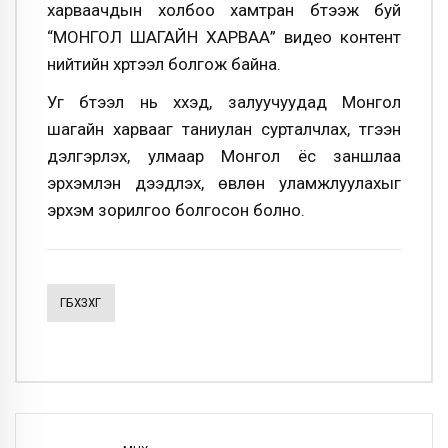
харваачдын холбоо хамтран бүтээж буй
“МОНГОЛ ШАГАЙН ХАРВАА” видео контент
нийтийн хүртээл болгож байна.
Уг бүтээл нь хүүхэд, залуучуудад Монгол
шагайн харвааг таниулан сурталчлах, түгээн
дэлгэрүүлэх, улмаар Монгол ёс заншлаа
эрхэмлэн дээдлэх, өвлөн уламжлуулахыг
эрхэм зорилгоо болгосон болно.
ГБХЗХГ