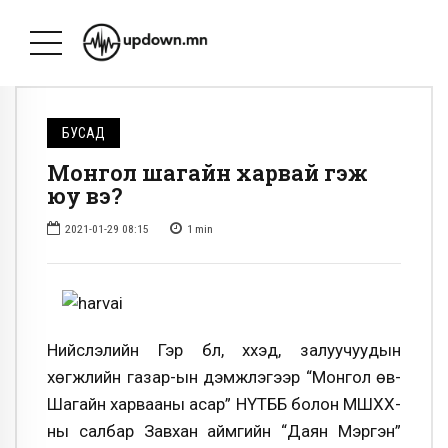
БУСАД
Монгол шагайн харвай гэж
юу вэ?
2021-01-29 08:15
1
min
Нийслэлийн Гэр бүл, хүүхэд, залуучуудын
хөгжлийн газар-ын дэмжлэгээр “Монгол өв-
Шагайн харвааны асар” НҮТББ болон МШХХ-
ны салбар Завхан аймгийн “Даян Мэргэн”