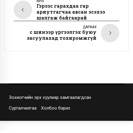
ӨМНӨХ
Гэрээс гарахдаа гар
ариутгагчаа авсан эсэхээ
шалгаж байгаарай
ДАРААХ
Үс шинээр үргээлгэх буюу
засуулахад тохиромжгүй
Зохиогчийн эрх хуулиар хамгаалагдсан
Сурталчилгаа
Холбоо барих