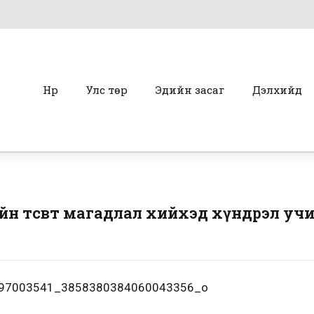
Нүүр
Улс төр
Эдийн засаг
Дэлхийд
н төсөвт магадлал хийхэд хүндрэл уч