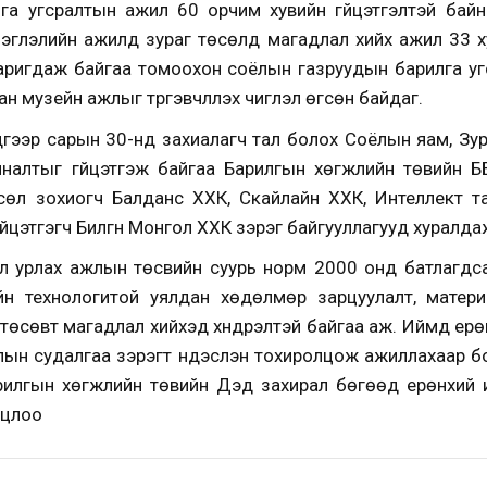
га угсралтын ажил 60 орчим хувийн гүйцэтгэлтэй бай
эглэлийн ажилд зураг төсөлд магадлал хийх ажил 33 х
 баригдаж байгаа томоохон соёлын газруудын барилга уг
ан музейн ажлыг түргэвчлүүлэх чиглэл өгсөн байдаг.
үгээр сарын 30-нд захиалагч тал болох Соёлын яам, Зу
хяналтыг гүйцэтгэж байгаа Барилгын хөгжлийн төвийн 
сөл зохиогч Балданс ХХК, Скайлайн ХХК, Интеллект т
йцэтгэгч Билгүүн Монгол ХХК зэрэг байгууллагууд хуралд
ээл урлах ажлын төсвийн суурь норм 2000 онд батлагдс
ийн технологитой уялдан хөдөлмөр зарцуулалт, матери
ү төсөвт магадлал хийхэд хүндрэлтэй байгаа аж. Иймд ер
алын судалгаа зэрэгт үндэслэн тохиролцож ажиллахаар 
рилгын хөгжлийн төвийн Дэд захирал бөгөөд ерөнхий 
лцлоо