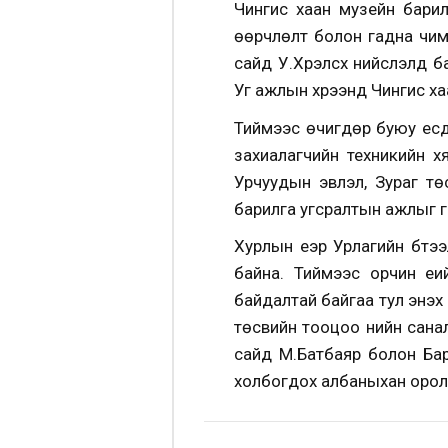
Чингис хаан музейн барил
өөрчлөлт болон гадна чим
сайд У.Хүрэлсүх нийслэлд
Уг ажлын хүрээнд Чингис ха
Тиймээс өчигдөр буюу есд
захиалагчийн техникийн 
Урчуудын эвлэл, Зураг тө
барилга угсралтын ажлыг гү
Хурлын үеэр Урлагийн бүт
байна. Тиймээс орчин үе
байдалтай байгаа тул энэхү
төсвийн тооцоо үнийн сан
сайд М.Батбаяр болон Ба
холбогдох албаныхан оро