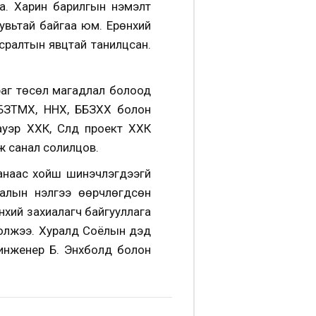
на. Харин барилгын нэмэлт
увьтай байгаа юм. Ерөнхий
сралтын явцтай танилцсан.
раг төсөл магадлал болоод
ББЗТМХ, ННХ, ББЗХХ болон
ауэр ХХК, Сүлд проект ХХК
аж санал солилцов.
анаас хойш шинэчлэгдээгүй
алын үнэлгээ өөрчлөгдсөн
өнхий захиалагч байгууллага
болжээ. Хуралд Соёлын дэд
инженер Б. Энхболд болон