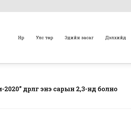
Нүүр
Улс төр
Эдийн засаг
Дэлхийд
2020” өдөрлөг энэ сарын 2,3-нд болно