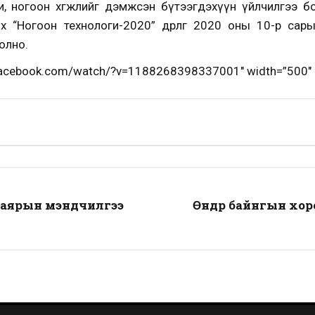
и, ногоон хөгжлийг дэмжсэн бүтээгдэхүүн үйлчилгээ б
 “Ногоон технологи-2020” өдөрлөг 2020 оны 10-р сары
олно.
.facebook.com/watch/?v=1188268398337001″ width=”500″ h
 баярын мэндчилгээ
Өнөөдөр байнгын х