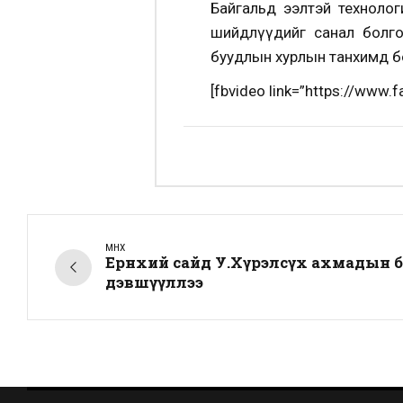
Байгальд ээлтэй технолог
шийдлүүдийг санал болгох
буудлын хурлын танхимд б
[fbvideo link=”https://www
ӨМНӨХ
Ерөнхий сайд У.Хүрэлсүх ахмадын
дэвшүүллээ