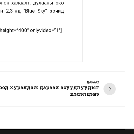
олон халаалт, дулааны эко
н 2,3-нд “Blue Sky” зочид
eight=”400″ onlyvideo=”1″]
ДАРААХ
ороод хуралдаж дараах асуудлуудыг
хэлэлцэнэ