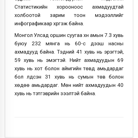
Статистикийн хорооноос ахмадуудтай
холбоотой зарим тоон мэдээллийг
инфографикаар хүргэж байна.
Монгол Улсад оршин суугаа хүн амын 7.3 хувь
буюу 232 мянга нь 60-с дээш насны
ахмадууд байна. Тэдний 41 хувь нь эрэгтэй,
59 хувь нь эмэгтэй. Нийт ахмадуудын 69
хувь нь хот болон аймгийн төвд амьдардаг
бол үлдсэн 31 хувь нь сумын төв болон
хөдөө амьдардаг. Мөн нийт ахмадуудын 40
хувь нь тэтгэврийн зээлтэй байна.