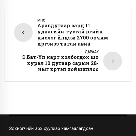
ӨМНӨХ
Аравдугаар сард 11
удаагийн тусгай үүргийн
нислэг үйлдэж 2700 орчим
иргэнээ татан авна
ДАРААХ
Э.Бат-Үүл нарт холбогдох шүүх
хурал 10 дугаар сарын 28-
ныг хүртэл хойшиллоо
Зохиогчийн эрх хуулиар хамгаалагдсан