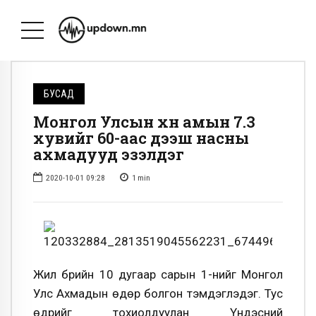
БУСАД
Монгол Улсын хүн амын 7.3
хувийг 60-аас дээш насны
ахмадууд эзэлдэг
2020-10-01 09:28
1
min
Жил бүрийн 10 дугаар сарын 1-нийг Монгол
Улс Ахмадын өдөр болгон тэмдэглэдэг. Тус
өдрийг тохиолдуулан Үндэсний