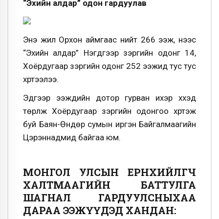
“Эхийн алдар” одон гардуулав
Энэ жил Орхон аймгаас нийт 266 ээж, үүнээс
“Эхийн алдар” Нэгдүгээр зэргийн одонг 14,
Хоёрдугаар зэргийн одонг 252 ээжид тус тус
хүртээлээ.
Эдгээр ээжүүдийн дотор гурван ихэр хүүхэд
төрүүлж Хоёрдугаар зэргийн одонгоо хүртэж
буй Баян-Өндөр сумын иргэн Байгалмаагийн
Цэрэннадмид байгаа юм.
МОНГОЛ УЛСЫН ЕРӨНХИЙЛӨГЧ
ХАЛТМААГИЙН БАТТУЛГА
ШАГНАЛ ГАРДУУЛСНЫХАА
ДАРАА ЭЭЖҮҮДЭД ХАНДАН: