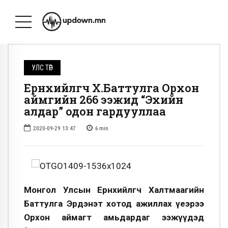
УЛС ТӨР
Ерөнхийлөгч Х.Баттулга Орхон
аймгийн 266 ээжид “Эхийн
алдар” одон гардууллаа
2020-09-29 13:47
6
min
Монгол Улсын Ерөнхийлөгч Халтмаагийн
Баттулга Эрдэнэт хотод ажиллах үеэрээ
Орхон аймагт амьдардаг ээжүүдэд