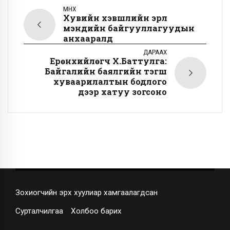
ӨМНӨХ
Хувийн хэвшлийн эрүүл
мэндийн байгууллагуудын
анхааралд
ДАРААХ
Ерөнхийлөгч Х.Баттулга:
Байгалийн баялгийн тэгш
хуваарилалтын бодлого
дээр хатуу зогсоно
Зохиогчийн эрх хуулиар хамгаалагдсан
Сурталчилгаа
Холбоо барих