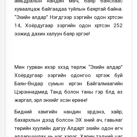
амьдралын нандин мөч, баяр баяслаас
хуваалцаж байгаадаа туйлын баяртай байна.
“Эхийн алдар” Нэгдүгээр зэргийн одон хүртсэн
14, Хоёрдугаар зэргийн одон хүртсэн 252
ээжид дахин халуун баяр хүргэе!
Мөн гурван ихэр хүүхэд төрүүлж “Эхийн алдар”
Хоёрдугаар зэргийн одонгоо хүртэж буй
Баян-Өндөр сумын иргэн Байгалмаагийн
Цэрэннадмид Танд болон таны гэр бүлд аз
жаргал, эрүүл энхийг хүсэн ерөөе!
Бидний хамгийн нандин эрдэнэ, хайр,
бахархлын дээд болсон ЭХ хүний ач, гавьяаг
төрийн хуулийн дагуу Алдарт эхийн одон өгч
алдаршуулах нь нэг хэрэг. Харин тэдний цаг