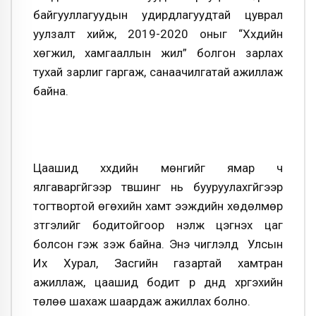
байгууллагуудын удирдлагуудтай цуврал
уулзалт хийж, 2019-2020 оныг “Хүүхдийн
хөгжил, хамгааллын жил” болгон зарлах
тухай зарлиг гаргаж, санаачилгатай ажиллаж
байна.
Цаашид хүүхдийн мөнгийг ямар ч
ялгаваргүйгээр түвшинг нь бууруулахгүйгээр
тогтвортой өгөхийн хамт ээжүүдийн хөдөлмөр
зүтгэлийг бодитойгоор үнэлж цэгнэх цаг
болсон гэж үзэж байна. Энэ чиглэлд Улсын
Их Хурал, Засгийн газартай хамтран
ажиллаж, цаашид бодит үр дүнд хүргэхийн
төлөө шахаж шаардаж ажиллах болно.