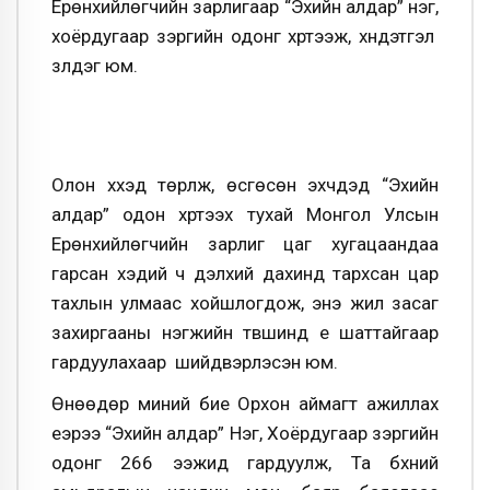
Ерөнхийлөгчийн зарлигаар “Эхийн алдар” нэг,
хоёрдугаар зэргийн одонг хүртээж, хүндэтгэл
үзүүлдэг юм.
Олон хүүхэд төрүүлж, өсгөсөн эхчүүдэд “Эхийн
алдар” одон хүртээх тухай Монгол Улсын
Ерөнхийлөгчийн зарлиг цаг хугацаандаа
гарсан хэдий ч дэлхий дахинд тархсан цар
тахлын улмаас хойшлогдож, энэ жил засаг
захиргааны нэгжийн түвшинд үе шаттайгаар
гардуулахаар шийдвэрлэсэн юм.
Өнөөдөр миний бие Орхон аймагт ажиллах
үеэрээ “Эхийн алдар” Нэг, Хоёрдугаар зэргийн
одонг 266 ээжид гардуулж, Та бүхний