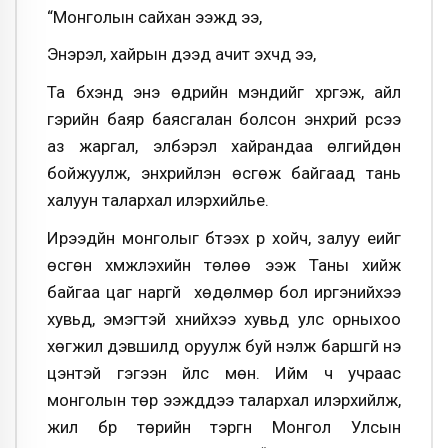
“Монголын сайхан ээжүүд ээ,
Энэрэл, хайрын дээд ачит эхчүүд ээ,
Та бүхэнд энэ өдрийн мэндийг хүргэж, айл
гэрийн баяр баясгалан болсон энхрий үрсээ
аз жаргал, элбэрэл хайрандаа өлгийдөн
бойжуулж, энхрийлэн өсгөж байгаад тань
халуун талархал илэрхийлье.
Ирээдүйн монголыг бүтээх үр хойч, залуу үеийг
өсгөн хүмүүжүүлэхийн төлөө ээж Таны хийж
байгаа цаг наргүй хөдөлмөр бол иргэнийхээ
хувьд, эмэгтэй хүнийхээ хувьд улс орныхоо
хөгжил дэвшилд оруулж буй үнэлж баршгүй үнэ
цэнтэй гэгээн үйлс мөн. Ийм ч учраас
монголын төр ээжүүддээ талархал илэрхийлж,
жил бүр төрийн тэргүүн Монгол Улсын