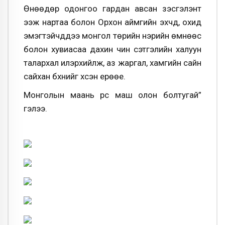
Өнөөдөр одонгоо гардан авсан үзэсгэлэнт
ээж нартаа болон Орхон аймгийн эхчүүд, охид
эмэгтэйчүүддээ монгол төрийн нэрийн өмнөөс
болон хувиасаа дахин чин сэтгэлийн халуун
талархал илэрхийлж, аз жаргал, хамгийн сайн
сайхан бүхнийг хүсэн ерөөе.
Монголын маань үрс маш олон болтугай”
гэлээ.