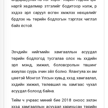
наргүй хөдөлмөр зүтгэлийг бодитоор үнэлж, үр
хүүхдээ эрүүл саруул өсгөн хүмүүжүүлэх нөхцөлийг
бүрдүүлэх нь төрийн бодлогын тэргүүлэх чиглэл
байх ёстой.
Эхчүүдийн нийгмийн хамгааллын асуудал
төрийн бодлогод тусгалаа олох нь хүүхдийн
эрүүл мэнд, хүмүүжил, боловсролын түвшинг
ахиулах суурь хүчин зүйл болно. Ялангуяа хүн ам
цөөтэй Монгол Улсын хувьд хүүхэд хамгаалал,
хүүхдийн хүмүүжил, төлөвшил нь хамгаас чухал
асуудал болоод байна.
Тийм ч учраас миний бие 2018 оноос эхлэн
хүүхэд хамгааллын асуудал хариуцсан төрийн