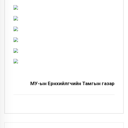
МУ-ын Ерөнхийлөгчийн Тамгын газар