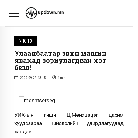
УЛС ТӨР
Улаанбаатар зөвхөн машин
явахад зориулагдсан хот
биш!
2020-09-29 13:15
1
min
УИХ-ын гишүүн Ц.Мөнхцэцэг цахим
хуудсаараа нийслэлийн удирдлагуудад
хандав.