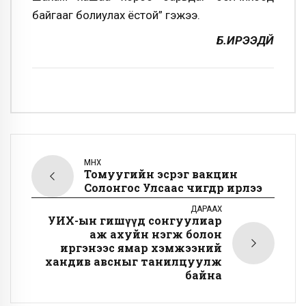
байгааг болиулах ёстой” гэжээ.
Б.ИРЭЭДҮЙ
ӨМНӨХ
Томуугийн эсрэг вакцин
Солонгос Улсаас өчигдөр ирлээ
ДАРААХ
УИХ-ын гишүүд сонгуулиар
аж ахуйн нэгж болон
иргэнээс ямар хэмжээний
хандив авсныг танилцуулж
байна