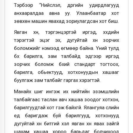
Тэрбээр “Нийслэл, дүүргийн удирдлагууд
анхааралдаа авна уу. Улаанбаатар хот
зөвхөн машин явахад зориулагдсан хот биш.
Явган хүн, тэргэнцэртэй иргэд, хүүхдийн
тэрэгтэй эцэг эх, дугуйтай хүн зорчих
боломжийг нэмээд өгмөөр байна. Үүний тулд
бүх барилга, зам талбайд эдгээр иргэд
зорчих боломж бүхий стандарт тогтоох,
барилга, обьектууд, хотхонуудын хашааг
буулгаж зам талбайг гаргах хэрэгтэй.
Манайх шиг ингэж их нийтийн эзэмшлийн
талбайгаас таслан авч хашаа зоодог хотхон,
барилгуудтай хот гэж байхгүй. Ялангуяа сүүлийн
үед баригдаж буй барилгууд, хотхонууд
дугуйтай хүн битгий хэл явган хүн явах зайгүй
шахам хашаа хороо барьдаг болчихоод