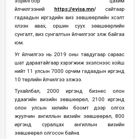
зорилгоор цахим
үйлчилгээний
https://evisa.mn
/
сайтаар
гадаадын иргэдийн виз зөвшөөрлийн хүсэлт
хүлээн авах, оршин суух зөвшөөрлийн
сунгалт, виз сунгалтын үйлчилгээг үзүүлж байгаа
юм.
Уг үйлчилгээ нь 2019 оны тавдугаар сараас
шат дараатайгаар хэрэгжиж эхэлснээс хойш
нийт 11 улсын 7000 орчим гадаадын иргэнд
10 төрлийн үйлчилгээ үзүүлжээ.
Тухайлбал, 2000 иргэнд бизнес олон
удаагийн визийн зөвшөөрөл, 2100 иргэнд
олон улсын хилийн боомт дээр олгох
жуулчин ангиллын визийн зөвшөөрөл,
800
иргэнд суралцах ангиллын визийн
зөвшөөрөл олгосон
байна.