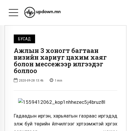
БУСАД
Ажлын 3 хоногт багтаан
визийн хариуг цахим хаяг
болон мессежээр илгээдэг
боллоо
2020-09-28 13:46
1
min
Гадаадын иргэн, харьяатын газраас иргэдэд
үзүүлж буй төрийн үйлчилгээг хүртээмжтэй хүргэх