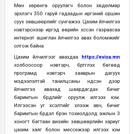
Мөн хөрөнгө оруулагч болон хөдөлмөр
эрхлэгч 350 гаруй гадаадын иргэний оршин
суух зөвшөөрлийг сунгажээ. Цахим үйлчилгээ
нэвтэрснээр иргэд өөрийн хүссэн газраасаа
интернэт ашиглан үйлчилгээ авах боломжийг
олгож байна.
Цахим үйлчилгээг авахдаа
https://evisa.mn
холбоосоор нэвтэрч, бүртгүүлэх бөгөөд
програмд нэвтэрч зааврын дагуух
мэдээлэлтэй танилцсаны үндсэн дээр
үйлчилгээ авахад шаардагдах бичиг
баримтын бүрдлийг оруулж илгээх юм.
Илгээсэн уг хүсэлтийг хүлээж авч, бичиг
баримтын бүрдэл бүрэн тохиолдолд ажлын 3
хоногт багтаан визийн зөвшөөрлийн хариуг
цахим хаяг болон мессежээр илгээх юм