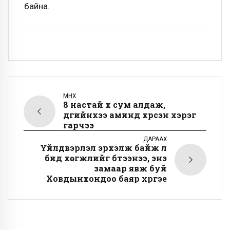
байна.
ӨМНӨХ
8 настай хүү сум алдаж,
дүүгийнхээ аминд хүрсэн хэрэг
гарчээ
ДАРААХ
Үйлдвэрлэл эрхэлж байж л
бид хөгжлийг бүтээнээ, энэ
замаар явж буй
Ховдынхондоо баяр хүргэе