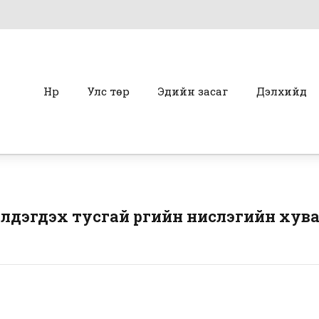
Нүүр
Улс төр
Эдийн засаг
Дэлхийд
йлдэгдэх тусгай үүргийн нислэгийн хув