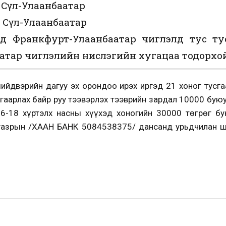
 Сөүл-Улаанбаатар
 Сөүл-Улаанбаатар
нд Франкфурт-Улаанбаатар чиглэлд тус ту
атар чиглэлийн нислэгийн хугацаа тодорхой
йдвэрийн дагуу эх орондоо ирэх иргэд 21 хоног тусга
сгаарлах байр руу тээвэрлэх тээврийн зардал 10000 буюу 
 6-18 хүртэлх насны хүүхэд хоногийн 30000 төгрөг б
газрын /ХААН БАНК 5084538375/ дансанд урьдчилан ш