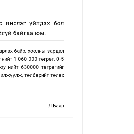
с нислэг үйлдэх бол
гүй байгаа юм.
арлах байр, хоолны зардал
нийт 1 060 000 төгрөг, 0-5
уюу нийт 630000 төгрөгийг
илжүүлж, төлбөрийг төлөх
Л.Баяр