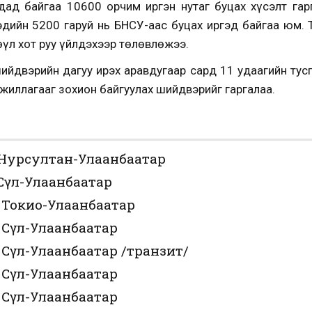
дад байгаа 10600 орчим иргэн нутаг буцах хүсэлт гар
гэдийн 5200 гаруй нь БНСУ-аас буцах иргэд байгаа юм. 
өүл хот руу үйлдэхээр төлөвлөжээ.
йдвэрийн дагуу ирэх аравдугаар сард 11 удаагийн тусг
ажиллагааг зохион байгуулах шийдвэрийг гаргалаа.
 Нурсултан-Улаанбаатар
Сөүл-Улаанбаатар
д Токио-Улаанбаатар
 Сөүл-Улаанбаатар
 Сөүл-Улаанбаатар /транзит/
 Сөүл-Улаанбаатар
 Сөүл-Улаанбаатар