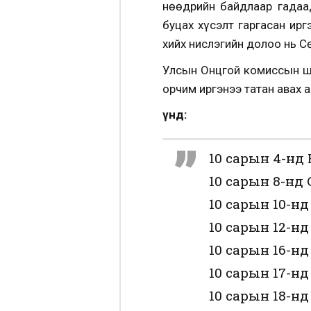
Өнөөдрийн байдлаар гадаа
буцах хүсэлт гаргасан ир
хийх нислэгийн долоо нь С
Улсын Онцгой комиссын ши
орчим иргэнээ татан авах 
Үүнд:
10 сарын 4-нд
10 сарын 8-нд 
10 сарын 10-н
10 сарын 12-нд
10 сарын 16-нд
10 сарын 17-нд
10 сарын 18-нд