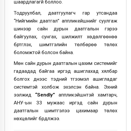
шаардлагагүй боллоо.
Тодруулбал, даатгуулагч гар утсандаа
“Нийгмийн даатгал” аппликейшнийг суулгаж
шинээр сайн дурын даатгалын гэрээ
байгуулах, сунгах, шилжилт хөдөлгөөнөө
бүртгүүлэх, шимтгэлийн төлбөрөө төлөх
боломжтой болсон байна.
Мөн сайн дурын даатгалын цахим системийг
гадаадад байгаа иргэд ашиглахад хялбар
болгох үүднээс тэдний түгээмэл ашигладаг
системтэй холбож эхэлсэн байна. Эхний
ээлжид
“Sendly”
аппликэйшнтэй хамтарч,
АНУ-ын 33 мужаас иргэд сайн дурын
даатгалын шимтгэлээ цахимаар төлөх
нөхцөлийг бүрдүүлжээ.