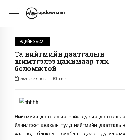
ЭДИЙН ЗАСАГ
Та нийгмийн даатгалын
шимтгэлээ цахимаар төлөх
боломжтой
2020-09-28 10:10
1
min
Нийгмийн даатгалын сайн дурын даатгалын
үйлчилгээг авахын тулд нийгмийн даатгалын
хэлтэс, банкны салбар дээр дугаарлах