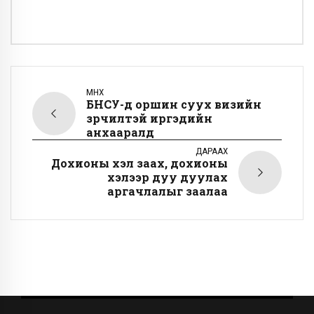
ӨМНӨХ
БНСУ-д оршин суух визийн
зөрчилтэй иргэдийн
анхааралд
ДАРААХ
Дохионы хэл заах, дохионы
хэлээр дуу дуулах
аргачлалыг заалаа