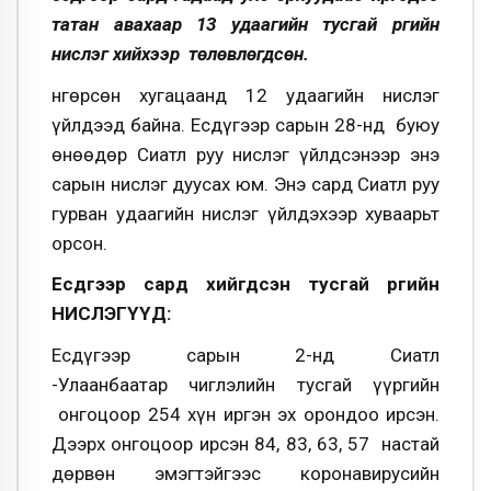
татан авахаар 13 удаагийн тусгай үүргийн
нислэг хийхээр төлөвлөгдсөн.
Өнгөрсөн хугацаанд 12 удаагийн нислэг
үйлдээд байна.
Есдүгээр сарын 28-нд буюу
өнөөдөр Сиатл руу нислэг үйлдсэнээр энэ
сарын нислэг дуусах юм. Энэ сард Сиатл руу
гурван удаагийн нислэг үйлдэхээр хуваарьт
орсон.
Есдүгээр сард хийгдсэн тусгай үүргийн
НИСЛЭГҮҮД:
Есдүгээр сарын 2-нд Сиатл
-Улаанбаатар чиглэлийн тусгай үүргийн
онгоцоор 254 хүн иргэн эх орондоо ирсэн.
Дээрх онгоцоор ирсэн 84, 83, 63, 57 настай
дөрвөн эмэгтэйгээс коронавирусийн