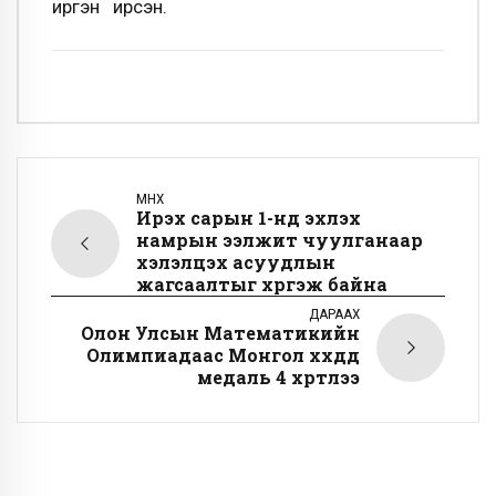
иргэн ирсэн.
ӨМНӨХ
Ирэх сарын 1-нд эхлэх
намрын ээлжит чуулганаар
хэлэлцэх асуудлын
жагсаалтыг хүргэж байна
ДАРААХ
Олон Улсын Математикийн
Олимпиадаас Монгол хүүхдүүд
медаль 4 хүртлээ