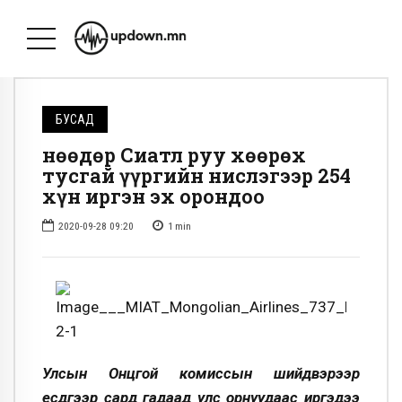
БУСАД
Өнөөдөр Сиатл руу хөөрөх
тусгай үүргийн нислэгээр 254
хүн иргэн эх орондоо
2020-09-28 09:20
1
min
Улсын Онцгой комиссын шийдвэрээр
есдүгээр сард гадаад улс орнуудаас иргэдээ