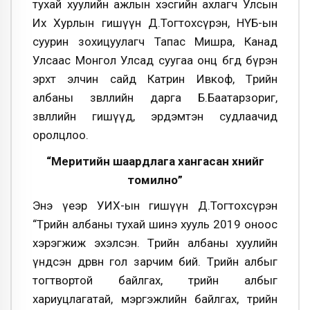
тухай хуулийн ажлын хэсгийн ахлагч Улсын
Их Хурлын гишүүн Д.Тогтохсүрэн, НҮБ-ын
суурин зохицуулагч Тапас Мишра, Канад
Улсаас Монгол Улсад суугаа онц бөгөөд бүрэн
эрхт элчин сайд Катрин Ивкоф, Төрийн
албаны зөвлөлийн дарга Б.Баатарзориг,
зөвлөлийн гишүүд, эрдэмтэн судлаачид
оролцлоо.
“Меритийн шаардлага хангасан хүнийг
томилно”
Энэ үеэр УИХ-ын гишүүн Д.Тогтохсүрэн
“Төрийн албаны тухай шинэ хууль 2019 оноос
хэрэгжиж эхэлсэн. Төрийн албаны хуулийн
үндсэн дөрвөн гол зарчим бий. Төрийн албыг
тогтвортой байлгах, төрийн албыг
хариуцлагатай, мэргэжлийн байлгах, төрийн