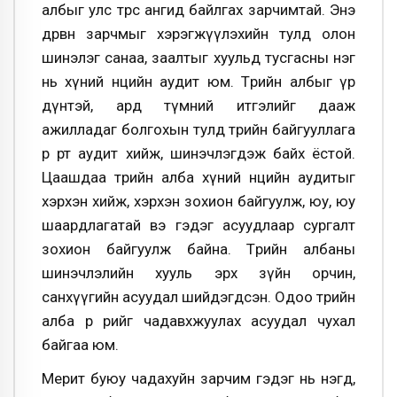
албыг улс төрөөс ангид байлгах зарчимтай. Энэ
дөрвөн зарчмыг хэрэгжүүлэхийн тулд олон
шинэлэг санаа, заалтыг хуульд тусгасны нэг
нь хүний нөөцийн аудит юм. Төрийн албыг үр
дүнтэй, ард түмний итгэлийг дааж
ажилладаг болгохын тулд төрийн байгууллага
өөрөө өөртөө аудит хийж, шинэчлэгдэж байх ёстой.
Цаашдаа төрийн алба хүний нөөцийн аудитыг
хэрхэн хийж, хэрхэн зохион байгуулж, юу, юу
шаардлагатай вэ гэдэг асуудлаар сургалт
зохион байгуулж байна. Төрийн албаны
шинэчлэлийн хууль эрх зүйн орчин,
санхүүгийн асуудал шийдэгдсэн. Одоо төрийн
алба өөрөө өөрийгөө чадавхжуулах асуудал чухал
байгаа юм.
Мерит буюу чадахуйн зарчим гэдэг нь нэгд,