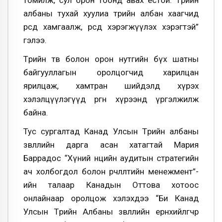
томилж, сул орон тоонд авах ёстой. Төрийн
албаны тухай хуулиа төрийн албан хаагчид
өөрсдөө хамгаалж, өөрсдөө хэрэгжүүлэх хэрэгтэй”
гэлээ.
Төрийн төв болон орон нутгийн бүх шатны
байгууллагын оролцогчид харилцан
ярилцаж, хамтран шийдэлд хүрэх
хэлэлцүүлэгүүд өргөн хүрээнд үргэлжилж
байна.
Тус сургалтад Канад Улсын Төрийн албаны
зөвлөлийн дарга асан хатагтай Мария
Баррадос “Хүний нөөцийн аудитын стратегийн
ач холбогдол болон өөрчлөлтийн менежмент”-
ийн талаар Канадын Оттова хотоос
онлайнаар оролцож хэлэхдээ “Би Канад
Улсын Төрийн Албаны зөвлөлийн ерөнхийлөгчөөр