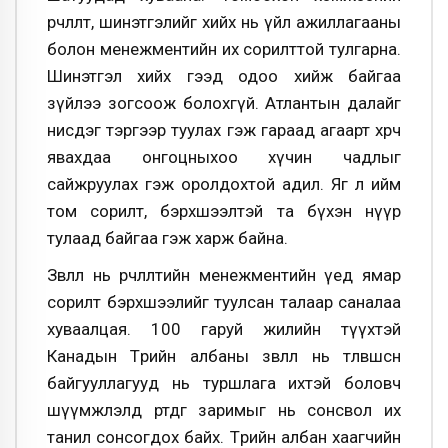
өөрчлөлт, шинэтгэлийг хийх нь үйл ажиллагааны
болон менежментийн их сорилттой тулгарна.
Шинэтгэл хийх гээд одоо хийж байгаа
зүйлээ зогсоож болохгүй. Атлантын далайг
нисдэг тэргээр туулах гэж гараад агаарт хөөрч
явахдаа онгоцныхоо хүчин чадлыг
сайжруулах гэж оролдохтой адил. Яг л ийм
том сорилт, бэрхшээлтэй та бүхэн нүүр
тулаад байгаа гэж харж байна.
Зөвлөл нь өөрчлөлтийн менежментийн үед ямар
сорилт бэрхшээлийг туулсан талаар саналаа
хуваалцая. 100 гаруй жилийн түүхтэй
Канадын Төрийн албаны зөвлөл нь төлөвшсөн
байгууллагууд нь туршлага ихтэй боловч
шүүмжлэлд өртдөг заримыг нь сонсвол их
танил сонсогдох байх. Төрийн албан хаагчийн