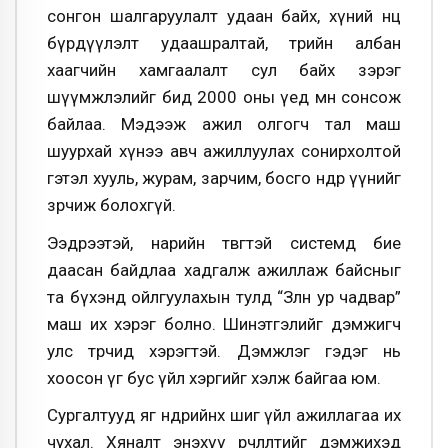
сонгон шалгаруулалт удаан байх, хүний нөөц
бүрдүүлэлт удаашралтай, төрийн албан
хаагчийн хамгаалалт сул байх зэрэг
шүүмжлэлийг бид 2000 оны үед мөн сонсож
байлаа. Мэдээж ажил олгогч тал маш
шуурхай хүнээ авч ажиллуулах сонирхолтой
гэтэл хууль, журам, зарчим, босго өндөр үүнийг
зөрчиж болохгүй.
Ээдрээтэй, нарийн төвөгтэй системд бие
даасан байдлаа хадгалж ажиллаж байсныг
та бүхэнд ойлгуулахын тулд “Зөөлөн ур чадвар”
маш их хэрэг болно. Шинэтгэлийг дэмжигч
улс төрчид хэрэгтэй. Дэмжлэг гэдэг нь
хоосон үг бус үйл хэргийг хэлж байгаа юм.
Сургалтууд яг өнөөдрийнх шиг үйл ажиллагаа их
чухал. Хяналт энэхүү өөрчлөлтийг дэмжихэд