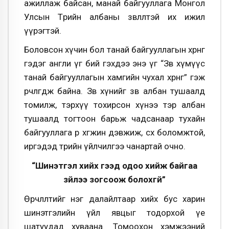
ажиллаж байсан, манай байгууллага Монгол
Улсын Төрийн албаны зөвлөлтэй их ижил
үүрэгтэй.
Боловсон хүчин бол танай байгууллагын хөрөнгө
гэдэг англи үг бий гэхдээ энэ үг “Зөв хүмүүс
танай байгууллагын хамгийн чухал хөрөнгө” гэж
өөрчлөгдөж байна. Зөв хүнийг зөв албан тушаалд
томилж, тэрхүү тохирсон хүнээ тэр албан
тушаалд тогтоон барьж чадсанаар тухайн
байгууллага өөрөө хөгжин дэвжиж, өсөх боломжтой,
иргэдэд төрийн үйлчилгээ чанартай очно.
“Шинэтгэл хийх гээд одоо хийж байгаа
зүйлээ зогсоож болохгүй”
Өөрчлөлтийг нэг далайлтаар хийх бус харин
шинэтгэлийн үйл явцыг тодорхой үе
шатуудад хуваана. Томоохон хэмжээний