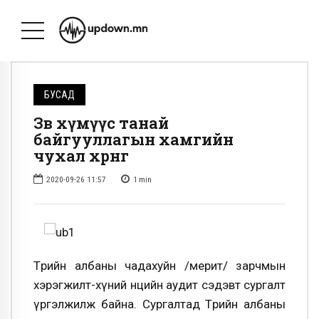
БУСАД
Зөв хүмүүс танай
байгууллагын хамгийн
чухал хөрөнгө
2020-09-26 11:57
1
min
Төрийн албаны чадахуйн /мерит/ зарчмын
хэрэгжилт-хүний нөөцийн аудит сэдэвт сургалт
үргэлжилж байна. Сургалтад Төрийн албаны