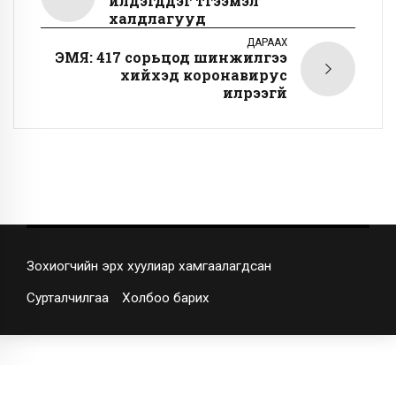
үйлдэгддэг түгээмэл
халдлагууд
ДАРААХ
ЭМЯ: 417 сорьцод шинжилгээ
хийхэд коронавирус
илрээгүй
Зохиогчийн эрх хуулиар хамгаалагдсан
Сурталчилгаа
Холбоо барих