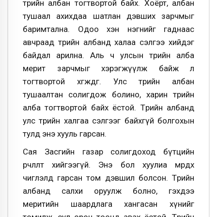
төрийн албан тогтвортой байх. Хоёрт, албан
тушаал ахихдаа шатлан дэвших зарчмыг
баримтална. Одоо хэн нэгнийг гаднаас
авчраад төрийн албанд халаа сэлгээ хийдэг
байдал арилна. Аль ч улсын төрийн алба
мерит зарчмыг хэрэгжүүлж байж л
тогтвортой хөгждөг. Улс төрийн албан
тушаалтан солигдож болино, харин төрийн
алба тогтвортой байх ёстой. Төрийн албанд
улс төрийн халгаа сэлгээг байхгүй болгохын
тулд энэ хууль гарсан.
Сая Засгийн газар солигдоход бүтцийн
өөрчлөлт хийгээгүй. Энэ бол хуулиа мөрдөх
чиглэлд гарсан том дэвшил болсон. Төрийн
албанд салхи оруулж болно, гэхдээ
меритийн шаардлага хангасан хүнийг