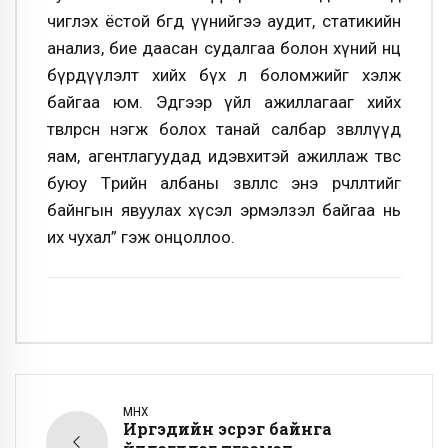
чиглэх ёстой бөгөөд үүнийгээ аудит, статикийн
анализ, бие даасан судалгаа болон хүний нөөц
бүрдүүлэлт хийх бүх л боломжийг хэлж
байгаа юм. Эдгээр үйл ажиллагааг хийх
төвлөрсөн нэгж болох танай салбар зөвлөлүүд
яам, агентлагуудад идэвхитэй ажиллаж төвөөс
буюу Төрийн албаны зөвлөлөөс энэ өөрчлөлтийг
байнгын явуулах хүсэл эрмэлзэл байгаа нь
их чухал” гэж онцоллоо.
ӨМНӨХ
Иргэдийн эсрэг байнга