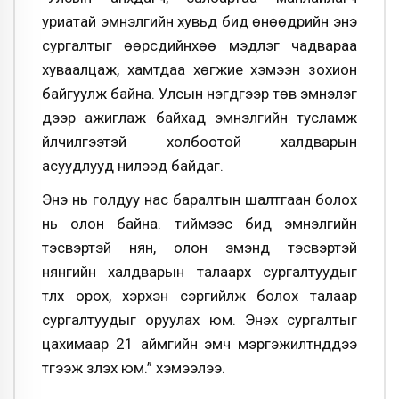
уриатай эмнэлгийн хувьд бид өнөөдрийн энэ
сургалтыг өөрсдийнхөө мэдлэг чадвараа
хуваалцаж, хамтдаа хөгжие хэмээн зохион
байгуулж байна. Улсын нэгдүгээр төв эмнэлэг
дээр ажиглаж байхад эмнэлгийн тусламж
үйлчилгээтэй холбоотой халдварын
асуудлууд нилээд байдаг.
Энэ нь голдуу нас баралтын шалтгаан болох
нь олон байна. тиймээс бид эмнэлгийн
тэсвэртэй нян, олон эмэнд тэсвэртэй
нянгийн халдварын талаарх сургалтуудыг
түлхүү орох, хэрхэн сэргийлж болох талаар
сургалтуудыг оруулах юм. Энэхүү сургалтыг
цахимаар 21 аймгийн эмч мэргэжилтнүүддээ
түгээж үзүүлэх юм.” хэмээлээ.