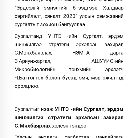
“Эрдсэлгүй эмнэлгийг бүтээцгээе, Халдвар
сэргийлэлт, хяналт 2020” улсын хэмжээний
сургалтыг зохион байгууллаа.
Сургалтанд УНТЭ -ийн Сургалт, эрдэм
шинжилгээ стратеги эрхэлсэн захирал
С.Мөнхбаярлах, НЭМТА дарга
З.Ариунжаргал, АШУҮИС-ийн
Микробиологийн тэнхмийн эрхлэгч
Ч.Баттогтох болон бусад эмч, мэргэжилтнүүд
оролцлоо.
Сургалтыг нээж
УНТЭ -ийн Сургалт, эрдэм
шинжилгээ стратеги эрхэлсэн захирал
С.Мөнхбаярлах
хэлсэн үгэндээ
“Улсын анхдагч, салбартаа манлайлагч