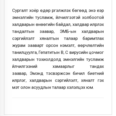
Сургалт хоёр өдөр үргэлжлэх бөгөөд энэ үеэр
эмнэлгийн тусламж, үйлчилгээтэй холбоотой
халдварын өнөөгийн байдал, халдвар илрүүлэх
тандалтын заавар, ЭМБ-ын халдварын
сэргийлэлт хяналтын талаар баримтлах
журам зааварт орсон нэмэлт, өөрчлөлтийн
танилцуулга, Гепатитын В, С вирусийн цочмог
халдварын тохиолдолд эмнэлгийн тусламж
үйлчилгээний хамаарлыг тандах
заавар, Эмэнд тэсвэржсэн бичил биетний
илрүүлэг, халдварын сэргийлэлт, хяналт гэх
мэт олон асуудлын талаар хэлэлцэх юм.