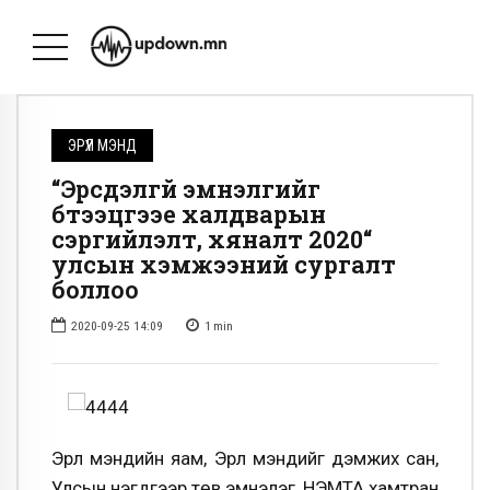
ЭРҮҮЛ МЭНД
“Эрсдэлгүй эмнэлгийг
бүтээцгээе халдварын
сэргийлэлт, хяналт 2020“
улсын хэмжээний сургалт
боллоо
2020-09-25 14:09
1
min
Эрүүл мэндийн яам, Эрүүл мэндийг дэмжих сан,
Улсын нэгдүгээр төв эмнэлэг, НЭМТА хамтран