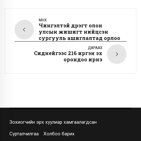
ӨМНӨХ
Чингэлтэй дүүрэгт олон
улсын жишигт нийцсэн
сургууль ашиглалтад орлоо
ДАРААХ
Сиднейгээс 216 иргэн эх
орондоо ирнэ
Зохиогчийн эрх хуулиар хамгаалагдсан
Сурталчилгаа
Холбоо барих