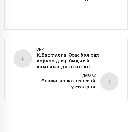
ӨМНӨХ
Х.Баттулга: Ээж бол энэ
хорвоо дээр бидний
хамгийн дотнын хүн
ДАРААХ
Өглөөг аз жаргалтай
угтаарай