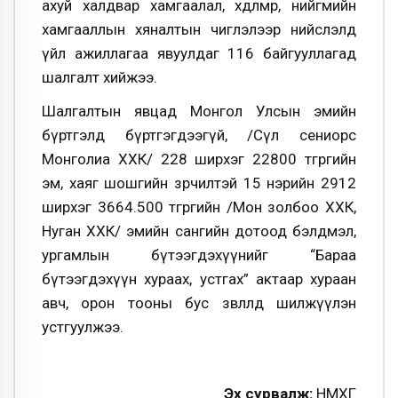
ахуй халдвар хамгаалал, хөдөлмөр, нийгмийн
хамгааллын хяналтын чиглэлээр нийслэлд
үйл ажиллагаа явуулдаг 116 байгууллагад
шалгалт хийжээ.
Шалгалтын явцад Монгол Улсын эмийн
бүртгэлд бүртгэгдээгүй, /Сөүл сениорс
Монголиа ХХК/ 228 ширхэг 22800 төгрөгийн
эм, хаяг шошгийн зөрчилтэй 15 нэрийн 2912
ширхэг 3664.500 төгрөгийн /Мон золбоо ХХК,
Нуган ХХК/ эмийн сангийн дотоод бэлдмэл,
ургамлын бүтээгдэхүүнийг “Бараа
бүтээгдэхүүн хураах, устгах” актаар хураан
авч, орон тооны бус зөвлөлд шилжүүлэн
устгуулжээ.
Эх сурвалж:
НМХГ