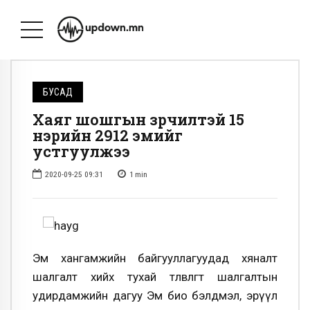
БУСАД
Хаяг шошгын зөрчилтэй 15
нэрийн 2912 эмийг
устгуулжээ
2020-09-25 09:31
1
min
Эм хангамжийн байгууллагуудад хяналт
шалгалт хийх тухай төлөвлөгөөт шалгалтын
удирдамжийн дагуу Эм био бэлдмэл, эрүүл