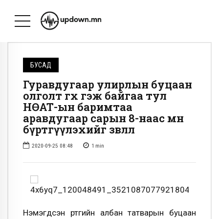
БУСАД
Гуравдугаар улирлын буцаан
олголт өгөх гэж байгаа тул
НӨАТ-ын баримтаа
аравдугаар сарын 8-наас өмнө
бүртгүүлэхийг зөвлөлөө
2020-09-25 08:48
1
min
Нэмэгдсэн өртгийн албан татварын буцаан