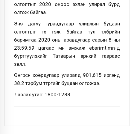
олголтыг 2020 оноос эхлэн улирал бүрд
олгож байгаа.
Энэ дагуу гуравдугаар улирлын буцаан
олголтыг өгөх гэж байгаа тул төлбөрийн
баримтаа 2020 оны аравдугаар сарын 8-ны
23:59:59 цагаас өмнө амжиж ebarimt.mn-д
бүртгүүлэхийг Татварын ерөнхий газраас
зөвлөлөө.
Өнгөрсөн хоёрдугаар улиралд 901,615 иргэнд
38.2 тэрбум төгрөгийг буцаан олгожээ.
Лавлах утас: 1800-1288