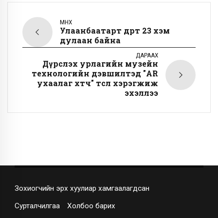
ӨМНӨХ
Улаанбаатарт өдөртөө 23 хэм
дулаан байна
ДАРААХ
Дүрслэх урлагийн музейн
технологийн дэвшилтэд "AR
ухаалаг хөтөч" төсөл хэрэгжиж
эхэллээ
Зохиогчийн эрх хуулиар хамгаалагдсан
Сурталчилгаа
Холбоо барих