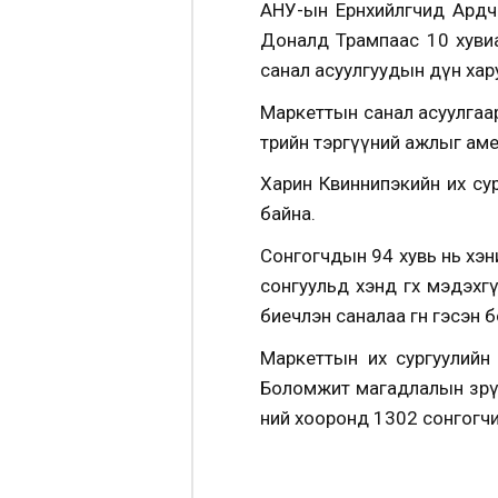
АНУ-ын Ерөнхийлөгчид Ард
Доналд Трампаас 10 хувиа
санал асуулгуудын дүн хар
Маркеттын санал асуулгаа
төрийн тэргүүний ажлыг ам
Харин Квиннипэкийн их су
байна.
Сонгогчдын 94 хувь нь хэн
сонгуульд хэнд өгөхөө мэдэ
биечлэн саналаа өгнө гэсэн 
Маркеттын их сургуулийн
Боломжит магадлалын зөрүү
ний хооронд 1302 сонгогчий