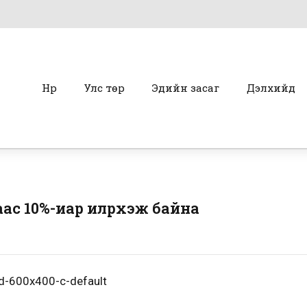
Нүүр
Улс төр
Эдийн засаг
Дэлхийд
с 10%-иар илүүрхэж байна