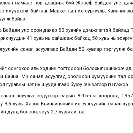
чилсан намаас нэр дэвшиж буй Жозеф Байден улс даяа
р илүүрхэж байгааг Маркеттын их сургууль, Квиннипэки
уулж байна.
р Байден улс орон даяар 50 хувийн дэмжлэгтэй байхад 
ерикчуудын 41 хувь нь сайшааж байхад 58 хувь нь эсэрг
ргуулийн санал асуулгаар Байден 52 хувиар тэргүүлж ба
ийг сонгохоо аль хэдийн тогтоосон болохыг шинжээчид 
хгүй байна. Мөн санал асуулгад оролцсон хүмүүсийн тал ор
бол гуравны нэг нь шуудангаар буюу эчнээгээр өгнө гэжээ.
 санал асуулга есдүгээр сарын 8-15-ны хооронд 1357
 3,6 хувь. Харин Квиннипэкийн их сургуулийн санал хур
н дунд болсон, зөрүү 2,7 хувьтай аж.