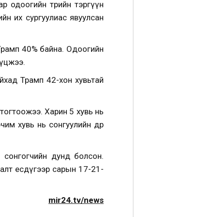
р одоогийн төрийн тэргүүн
йн их сургуулиас явуулсан
Трамп 40% байна. Одоогийн
үүцжээ.
йхад Трамп 42-хон хувьтай
тогтоожээ. Харин 5 хувь нь
чим хувь нь сонгуулийн өдөр
 сонгогчийн дунд болсон.
аалт есдүгээр сарын 17-21-
mir24.tv/news