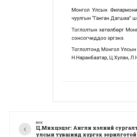
Монгол Улсын Филармони 
чуулгын “Ганган Дагшаа” ш
Тоглолтын хөтөлбөрт Монг
сонсогчиддоо хүргэнэ.
Тоглолтонд Монгол Улсын 
Н.Наранбаатар, Ц.Хулан, Л
ӨМНӨХ
Ц.Мөнхцэцэг: Англи хэлний сургал
улсын түвшинд хүргэх зорилготой