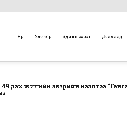
Нүүр
Улс төр
Эдийн засаг
Дэлхийд
49 дэх жилийн үзвэрийн нээлтээ “Ган
нэ