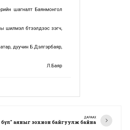
өрийн шагналт Баянмонгол
илмэл бүтээлүүдээс үзэгч,
тар, дуучин Б.Дэлгэрбаяр,
Л.Баяр
ДАРААХ
 бүл" аяныг зохион байгуулж байна