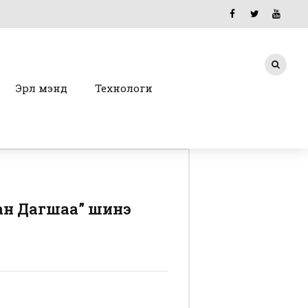
Эрүүл мэнд
Технологи
ган Дагшаа” шинэ