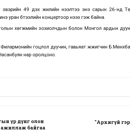
үзвэрийн 49 дэх жилийн нээлтээ энэ сарын 26-нд Т
инэ уран бүтээлийн концертоор нээх гэж байна.
олын хөгжмийн зохиолчдын болон Монгол ардын дууны ш
Филармонийн гоцлол дуучин, гавьяат жүжигчин Б.Мөнхбаа
.Насанбуян нар оролцоно.
тын үр дүнг олон
"Архигүй гэр
 ажиллаж байгаа