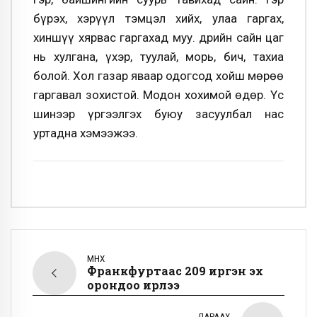
бүрэх, хэрүүл тэмцэл хийх, улаа гаргах,
хиншүү хярвас гаргахад муу. Өдрийн сайн цаг
нь хулгана, үхэр, туулай, морь, бич, тахиа
болой. Хол газар яваар одогсод хойш мөрөө
гаргавал зохистой. Модон хохимой өдөр. Үс
шинээр үргээлгэх буюу засуулбал нас
уртадна хэмээжээ.
ӨМНӨХ
Франкфуртаас 209 иргэн эх
орондоо ирлээ
ДАРААХ