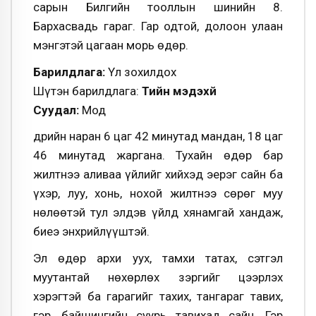
сарын Билгийн тооллын шинийн 8.
Бархасвадь гараг. Гар одтой, долоон улаан
мэнгэтэй цагаан морь өдөр.
Барилдлага:
Үл зохилдох
Шүтэн барилдлага:
Тийн мэдэхүй
Суудал:
Мод
Өдрийн наран 6 цаг 42 минутад мандан, 18 цаг
46 минутад жаргана. Тухайн өдөр бар
жилтнээ аливаа үйлийг хийхэд эерэг сайн ба
үхэр, луу, хонь, нохой жилтнээ сөрөг муу
нөлөөтэй тул элдэв үйлд хянамгай хандаж,
биеэ энхрийлүүштэй.
Эл өдөр архи уух, тамхи татах, сэтгэл
муутантай нөхөрлөх зэргийг цээрлэх
хэрэгтэй ба гарагийг тахих, тангараг тавих,
гэр, байшингийн суурь тавихад сайн. Гэр