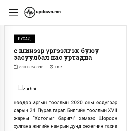
БУСАД
Үс шинээр үргээлгэх буюу
засуулбал нас уртадна
2020-09-24 09:09
1
min
Өнөөдөр аргын тооллын 2020 оны есдүгээр
сарын 24. Пүрэв гараг. Билгийн тооллын XVII
жарны “Хотолыг баригч” хэмээх Шороон
хулгана жилийн намрын дунд хөхөгчин тахиа