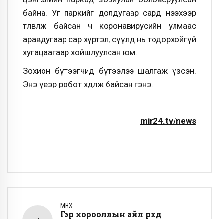
байна. Уг паркийг долдугаар сард нээхээр
төлөвлөж байсан ч коронавирусийн улмаас
аравдугаар сар хүртэл, сүүлд нь тодорхойгүй
хугацаагаар хойшлуулсан юм.
Зохион бүтээгчид бүтээлээ шалгаж үзсэн.
Энэ үеэр робот хөдөлж байсан гэнэ.
mir24.tv/news
ӨМНӨХ
Гэр хорооллын айл өрхөд