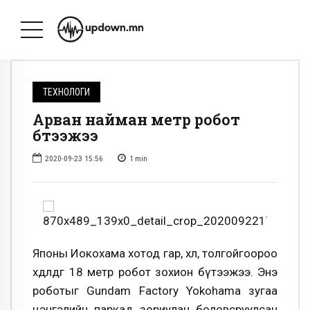
ТЕХНОЛОГИ
Арван найман метр робот
бүтээжээ
2020-09-23 15:56
1
min
Японы Иокохама хотод гар, хөл, толгойгоороо
хөдөлдөг 18 метр робот зохион бүтээжээ. Энэ
роботыг Gundam Factory Yokohama зугаа
цэнгэлийн паркад зориулан боловсруулсан