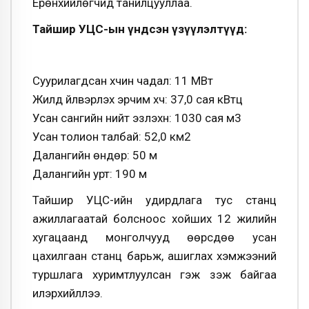
Ерөнхийлөгчид танилцууллаа.
Тайшир УЦС-ын үндсэн үзүүлэлтүүд:
Суурилагдсан хүчин чадал: 11 МВт
Жилд үйлвэрлэх эрчим хүч: 37,0 сая кВтц
Усан сангийн нийт эзлэхүүн: 1030 сая м3
Усан толион талбай: 52,0 км2
Далангийн өндөр: 50 м
Далангийн урт: 190 м
Тайшир УЦС-ийн удирдлага тус станц
ажиллагаатай болсноос хойших 12 жилийн
хугацаанд монголчууд өөрсдөө усан
цахилгаан станц барьж, ашиглах хэмжээний
туршлага хуримтлуулсан гэж үзэж байгаа
илэрхийллээ.