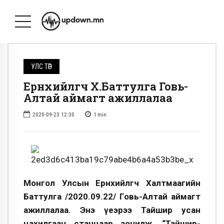
УЛС ТӨР
Ерөнхийлөгч Х.Баттулга Говь-
Алтай аймагт ажиллалаа
2020-09-23 12:30
1
min
Монгол Улсын Ерөнхийлөгч Халтмаагийн
Баттулга /2020.09.22/ Говь-Алтай аймагт
ажиллалаа. Энэ үеэрээ Тайшир усан
цахилгаан станцаар зочилж, “Тайшир-