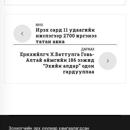
ӨМНӨХ
Ирэх сард 11 удаагийн
нислэгээр 2700 иргэнээ
татан авна
ДАРААХ
Ерөнхийлөгч Х.Баттулга Говь-
Алтай аймгийн 186 ээжид
“Эхийн алдар” одон
гардууллаа
Зохиогчийн эрх хуулиар хамгаалагдсан