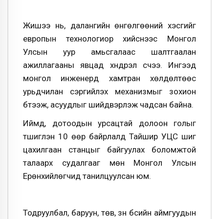
Жишээ нь, далангийн өнгөлгөөний хэсгийг
европын технологиор хийснээс Монгол
Улсын уур амьсгалаас шалтгаалан
ажиллагааны явцад хүндрэл үүсчээ. Ингээд
монгол инженерүүд хамтран хөлдөлтөөс
урьдчилан сэргийлэх механизмыг зохион
бүтээж, асуудлыг шийдвэрлэж чадсан байна.
Иймд, дотоодын урсацтай долоон голыг
түшиглэн 10 өөр байрлалд Тайшир УЦС шиг
цахилгаан станцыг байгуулах боломжтой
талаарх судалгааг мөн Монгол Улсын
Ерөнхийлөгчид танилцуулсан юм.
Тодруулбал, баруун, төв, зүүн бүсийн аймгуудын