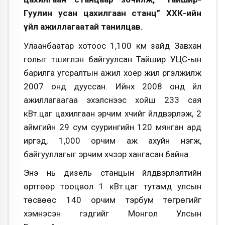
Гуулин усан цахилгаан станц” ХХК-ийн
үйл ажиллагаатай танилцав.
Улаанбаатар хотоос 1,100 км зайд Завхан
голыг түшиглэн байгуулсан Тайшир УЦС-ын
барилга угсралтын ажил хоёр жил үргэлжилж
2007 онд дууссан. Ийнхүү 2008 онд үйл
ажиллагаагаа эхэлснээс хойш 233 сая
кВт.цаг цахилгаан эрчим хүчийг үйлдвэрлэж, 2
аймгийн 29 сум суурингийн 120 мянган ард
иргэд, 1,000 орчим аж ахуйн нэгж,
байгууллагыг эрчим хүчээр хангасан байна.
Энэ нь дизель станцын үйлдвэрлэлтийн
өртгөөр тооцвол 1 кВт.цаг тутамд улсын
төсвөөс 140 орчим тэрбум төгрөгийг
хэмнэсэн гэдгийг Монгол Улсын