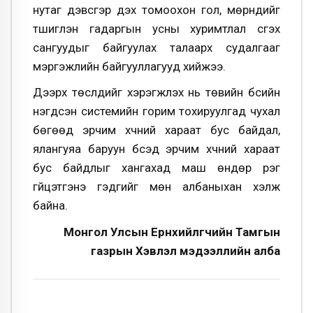
нутаг дэвсгэр дэх томоохон гол, мөрнүүдийг
түшиглэн гадаргын усны хуримтлал үүсгэх
сангуудыг байгуулах талаарх судалгааг
мэргэжлийн байгууллагууд хийжээ.
Дээрх төслүүдийг хэрэгжүүлэх нь төвийн бүсийн
нэгдсэн системийн горим тохируулгад чухал
бөгөөд эрчим хүчний хараат бус байдал,
ялангуяа баруун бүсэд эрчим хүчний хараат
бус байдлыг хангахад маш өндөр үүрэг
гүйцэтгэнэ гэдгийг мөн албаныхан хэлж
байна.
Монгол Улсын Ерөнхийлөгчийн Тамгын
газрын Хэвлэл мэдээллийн алба