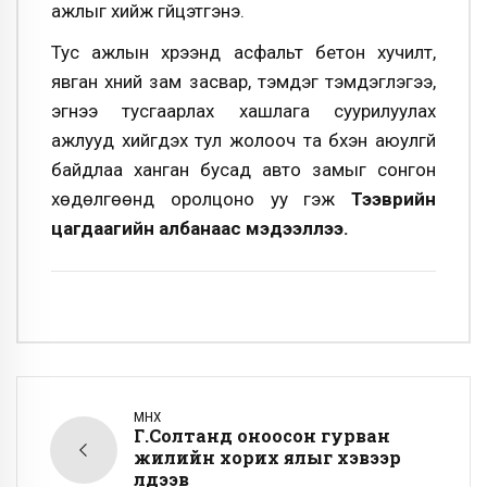
ажлыг хийж гүйцэтгэнэ.
Тус ажлын хүрээнд асфальт бетон хучилт,
явган хүний зам засвар, тэмдэг тэмдэглэгээ,
эгнээ тусгаарлах хашлага суурилуулах
ажлууд хийгдэх тул жолооч та бүхэн аюулгүй
байдлаа ханган бусад авто замыг сонгон
хөдөлгөөнд оролцоно уу гэж
Тээврийн
цагдаагийн албанаас мэдээллээ.
ӨМНӨХ
Г.Солтанд оноосон гурван
жилийн хорих ялыг хэвээр
үлдээв