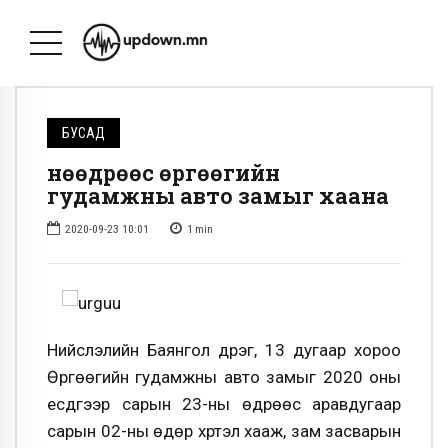
БУСАД
Өнөөдрөөс өргөөгийн
гудамжны авто замыг хаана
2020-09-23 10:01
1
min
Нийслэлийн Баянгол дүүрэг, 13 дугаар хороо
Өргөөгийн гудамжны авто замыг 2020 оны
есдүгээр сарын 23-ны өдрөөс аравдугаар
сарын 02-ны өдөр хүртэл хааж, зам засварын