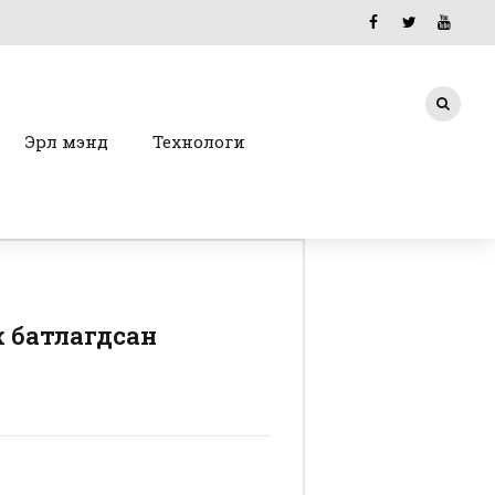
Эрүүл мэнд
Технологи
 батлагдсан