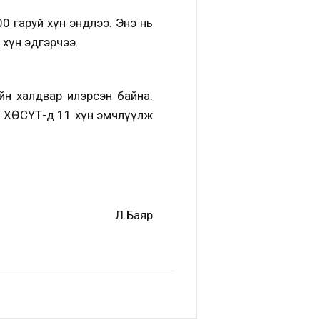
00 гаруй хүн эндлээ. Энэ нь
уй хүн эдгэрчээ.
йн халдвар илэрсэн байна.
, ХӨСҮТ-д 11 хүн эмчлүүлж
Л.Баяр