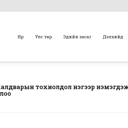
Нүүр
Улс төр
Эдийн засаг
Дэлхийд
алдварын тохиолдол нэгээр нэмэгдэж
ллоо