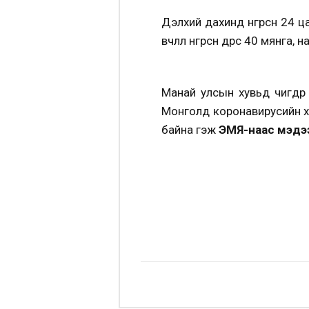
Дэлхий дахинд өнгөрсөн 24 
өвчлөл өнгөрсөн өдрөөс 40 мян
Манай улсын хувьд өчигдө
Монголд коронавирусийн х
байна гэж
ЭМЯ-наас мэдэ