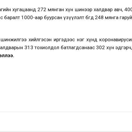
цагийн хугацаанд 272 мянган хүн шинээр халдвар авч, 40
га, нас баралт 1000-аар буурсан үзүүлэлт бөгөөд 248 мянга гар
р шинжилгээ хийлгэсэн иргэдээс нэг хүнд коронавируси
алдварын 313 тохиолдол батлагдсанаас 302 хүн эдгэрч
эллээ.