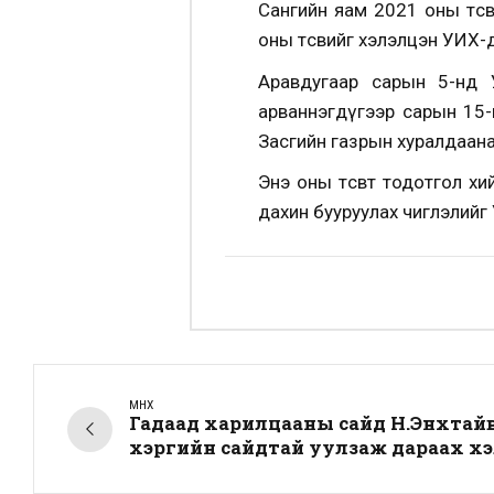
Сангийн яам 2021 оны төс
оны төсвийг хэлэлцэн УИХ-д 
Аравдугаар сарын 5-нд 
арваннэгдүгээр сарын 15-н
Засгийн газрын хуралдаанаа
Энэ оны төсөвт тодотгол х
дахин бууруулах чиглэлийг 
ӨМНӨХ
Гадаад харилцааны сайд Н.Энхтай
хэргийн сайдтай уулзаж дараах хэ