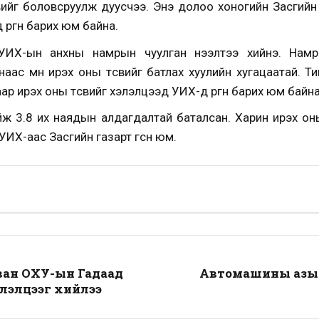
вийг боловсруулж дуусчээ. Энэ долоо хоногийн Засгийн
өргөн барих юм байна.
УИХ-ын анхны намрын чуулган нээлтээ хийнэ. Нам
аас өмнө ирэх оны төсвийг батлах хуулийн хугацаатай. 
р ирэх оны төсвийг хэлэлцээд УИХ-д өргөн барих юм байна
ийж 3.8 их наядын алдагдалтай баталсан. Харин ирэх оны
УИХ-аас Засгийн газарт өгсөн юм.
ван ОХУ-ын Гадаад
Автомашины азын
лэлцээг хийлээ