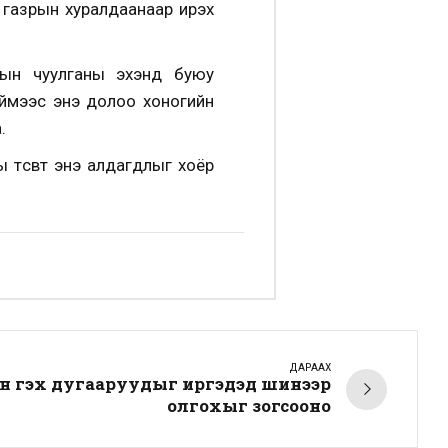
 газрын хуралдаанаар ирэх
рын чуулганы эхэнд буюу
Тиймээс энэ долоо хоногийн
.
 төсөвт энэ алдагдлыг хоёр
ДАРААХ
 гэх дугааруудыг иргэдэд шинээр
олгохыг зогсооно