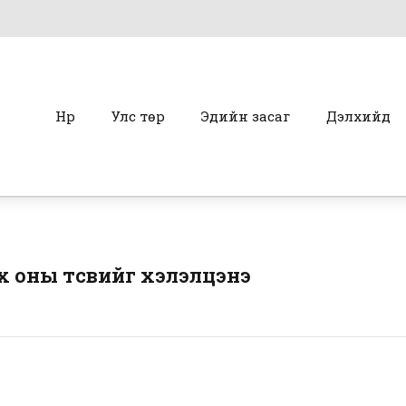
Нүүр
Улс төр
Эдийн засаг
Дэлхийд
х оны төсвийг хэлэлцэнэ