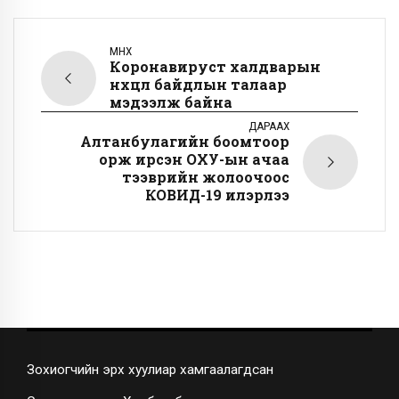
ӨМНӨХ
Коронавируст халдварын
нөхцөл байдлын талаар
мэдээлж байна
ДАРААХ
Алтанбулагийн боомтоор
орж ирсэн ОХУ-ын ачаа
тээврийн жолоочоос
КОВИД-19 илэрлээ
Зохиогчийн эрх хуулиар хамгаалагдсан