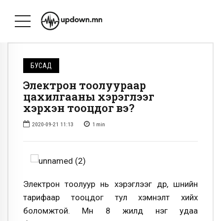
БУСАД
Электрон тоолуураар
цахилгааны хэрэглээг
хэрхэн тооцдог вэ?
2020-09-21 11:13
1
min
Электрон тоолуур нь хэрэглээг өдөр, шөнийн
тарифаар тооцдог тул хэмнэлт хийх
боломжтой. Мөн 8 жилд нэг удаа