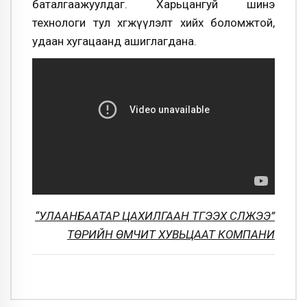
баталгаажуулдаг. Харьцангуй шинэ
технологи тул хөгжүүлэлт хийх боломжтой,
удаан хугацаанд ашиглагдана.
“УЛААНБААТАР ЦАХИЛГААН ТҮГЭЭХ СҮЛЖЭЭ”
ТӨРИЙН ӨМЧИТ ХУВЬЦААТ КОМПАНИ