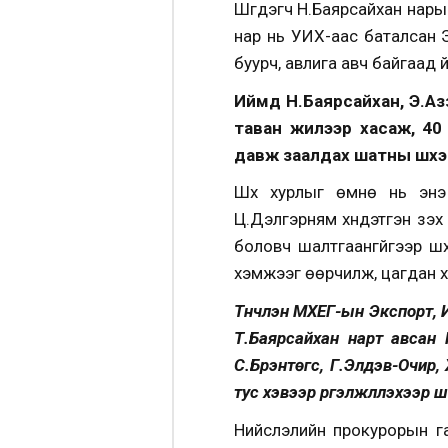
Шүүгдэгч Н.Баярсайхан нары
нар нь УИХ-аас баталсан Э
буурч, авлига авч байгаад 
Иймд Н.Баярсайхан, Э.Аз
таван жилээр хасаж, 40
давж заалдах шатны шүүхэ
Шүүх хурлыг өмнө нь энэ
Ц.Дэлгэрням хүндэтгэн үзэх
боловч шалтгаангүйгээр шү
хэмжээг өөрчилж, цагдан х
Түүнчлэн МХЕГ-ын Экспорт,
Т.Баярсайхан нарт авсан 
С.Бүрэнтөгс, Г.Элдэв-Очир,
тус хэвээр үргэлжлүүлэхээр
Нийслэлийн прокурорын га