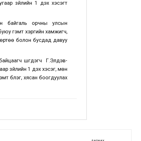
угаар зүйлийн 1 дэх хэсэгт
ын байгаль орчны улсын
 буюу гэмт хэргийн хамжигч,
өөртөө болон бусдад давуу
айцаагч шүүгдэгч Г.Элдэв-
аар зүйлийн 1 дэх хэсэг, мөн
эмт бүлэг, хясан боогдуулах
ДАРААХ