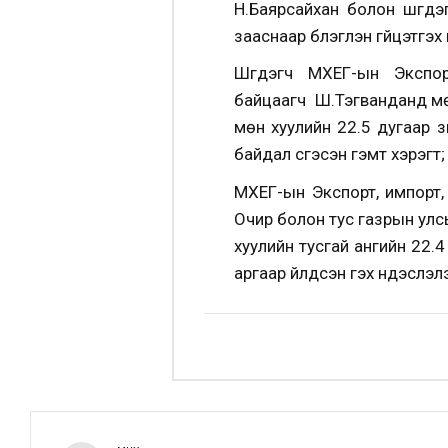
Н.Баярсайхан болон шүүгдэгч
зааснаар бүлэглэн гүйцэтгэх
Шүүгдэгч МХЕГ-ын Эксп
байцаагч Ш.Тэгванданд мөн 
мөн хуулийн 22.5 дугаар 
байдал үүсгэсэн гэмт хэрэгт;
МХЕГ-ын Экспорт, импорт, 
Очир болон тус газрын улсын
хуулийн тусгай ангийн 22.4
аргаар үйлдсэн гэх үндэслэлэ