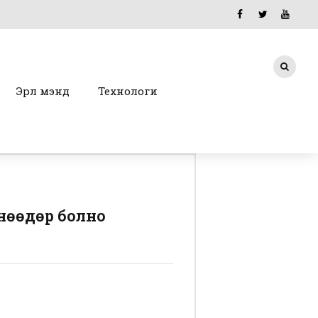
Эрүүл мэнд
Технологи
нөөдөр болно