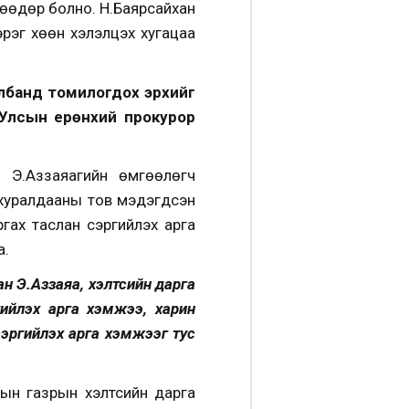
өнөөдөр болно. Н.Баярсайхан
эрэг хөөн хэлэлцэх хугацаа
албанд томилогдох эрхийг
 Улсын ерөнхий прокурор
ч Э.Аззаяагийн өмгөөлөгч
үх хуралдааны тов мэдэгдсэн
аргах таслан сэргийлэх арга
а.
н Э.Аззаяа, хэлтсийн дарга
гийлэх арга хэмжээ, харин
сэргийлэх арга хэмжээг тус
тын газрын хэлтсийн дарга