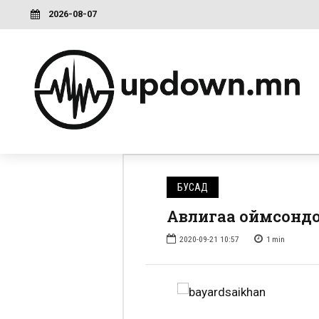
2026-08-07
БУСАД
Авлигаа оймсондо
2020-09-21 10:57
1
min