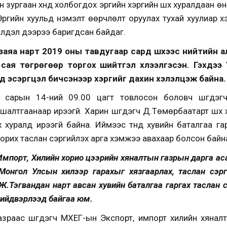
н зургаан хүнд холбогдох эрүүгийн хэргийн шүүх хуралдаан 
рүүгийн хуульд нэмэлт өөрчлөлт оруулах тухай хуулиар х
үйлдэл дээрээ баригдсан байдаг.
заяа нарт 2019 оны тавдугаар сард шүүхээс нийтийн 
 сая төгрөгөөр торгох шийтгэл хүлээлгэсэн. Гэхдээ
д эсэргүүцэл бичсэнээр хэргийг дахин хэлэлцэж байна.
 сарын 14-ний 09.00 цагт товлосон боловч шүүгдэг
 шалтгаанаар ирээгүй. Харин шүүгдэгч Д.Төмөрбаатарт шү
үх хуралд ирээгүй байна. Иймээс түүнд хувийн баталгаа г
орих таслан сэргийлэх арга хэмжээ авахаар болсон байн
 Импорт, Хилийн хорио цээрийн хяналтын газрын дарга аса
Монгол Улсын хилээр гарахыг хязгаарлах, таслан сэр
 Ж.Тэгвандан нарт авсан хувийн баталгаа гаргах таслан 
 шийдвэрлээд байгаа юм.
зраас шүүгдэгч МХЕГ-ын Экспорт, импорт хилийн хянал