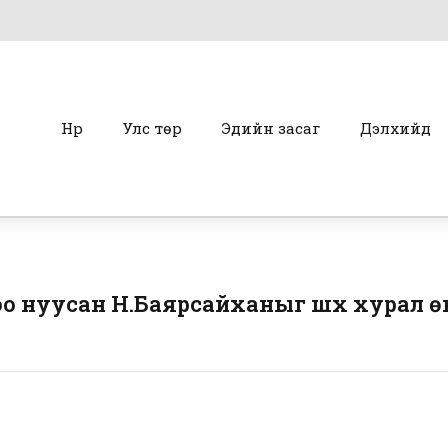
Нүүр
Улс төр
Эдийн засаг
Дэлхийд
о нуусан Н.Баярсайханыг шүүх хурал ө