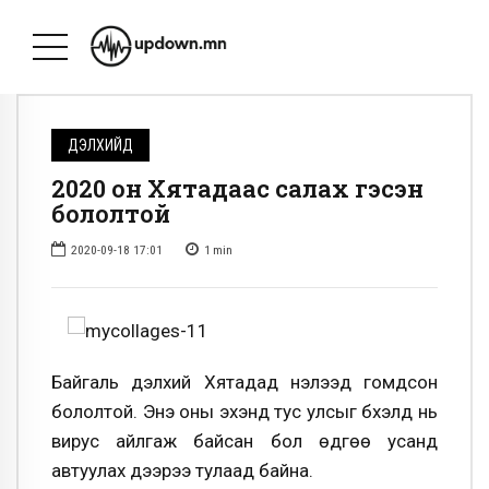
ДЭЛХИЙД
2020 он Хятадаас салах гэсэн
бололтой
2020-09-18 17:01
1
min
Байгаль дэлхий Хятадад нэлээд гомдсон
бололтой. Энэ оны эхэнд тус улсыг бүхэлд нь
вирус айлгаж байсан бол өдгөө усанд
автуулах дээрээ тулаад байна.