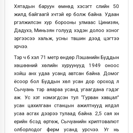
Хятадын баруун өмнөд хэсэгт сүүлийн 50
жилд байгаагүй хүчтэй үер болж байна. Удаан
үргэлжилсэн хур борооны улмаас Цинизян,
Дадухэ, Миньзян голууд хэдэн долоо хоног
эргээсээ хальж, усны түвшин дээд цэгтээ
хүрчээ.
Тэр ч бүү хэл 71 метр өндөр Лэшанийн Буддын
хөшөөний хөлийн хуруунууд 1949 оноос
хойш анх удаа усанд автсан байна. Домог
ёсоор бол Буддын хөл усан дор ороход л
Сычуань тэр аяараа усанд угаагдана гэдэг
аж. Ус хэт нэмэгдсэн тул “Гурван хавцал”
усан цахилгаан станцын ажилтнууд илүүдэл
усаа асгах дээрээ тулаад байна. 2,5 сая хүн
үерийн бүсэд өртөж, Сычуанийн криптовалют
олборлодог ферм усанд урсчээ. Уг нь