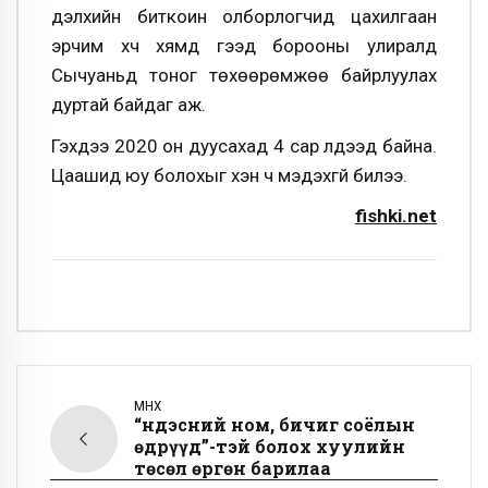
дэлхийн биткоин олборлогчид цахилгаан
эрчим хүч хямд гээд борооны улиралд
Сычуаньд тоног төхөөрөмжөө байрлуулах
дуртай байдаг аж.
Гэхдээ 2020 он дуусахад 4 сар үлдээд байна.
Цаашид юу болохыг хэн ч мэдэхгүй билээ.
fishki.net
ӨМНӨХ
“Үндэсний ном, бичиг соёлын
өдрүүд”-тэй болох хуулийн
төсөл өргөн барилаа