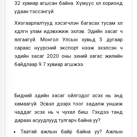
32 хувиар агшсан байна. Хүмүүс хөл хорионд
удаан тэссэнгүй.
Хязгаарлалтууд хэсэгчлэн багасах тусам хөл
хөдөлгөөн улам идэвхжиж эхлэв. Эдийн засаг ч
ялгаагүй. Монгол Улсын хувьд 5 дугаар
сараас нүүрсний экспорт нээж эхэлсэн ч
эдийн засаг 2020 оны эхний хагас жилийн
байдлаар 9.7 хувиар агшжээ.
Бидний эдийн засаг ойлгодог эсэх нь энд
хамаагүй. Эсвэл дээрх тоог задалж уншиж
чаддаг эсэх нь ч чухал биш. Гэхдээ танд
дараах асуудлууд тулгарч байна уу?
Таатай ажлын байр байна уу? Ажлын