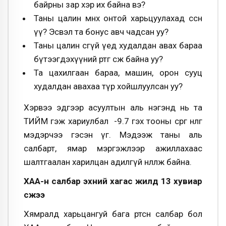
байрны зар хэр их байна вэ?
Таны цалин өмнөх онтой харьцуулахад өссөн
үү? Эсвэл та бонус авч чадсан уу?
Таны цалин өсөөгүй үед худалдан авах бараа
бүтээгдэхүүний өртөг өсөж байна уу?
Та цахилгаан бараа, машин, орон сууц
худалдан авахаа түр хойшлуулсан уу?
Хэрвээ эдгээр асуултын аль нэгэнд нь та
ТИЙМ гэж хариулбал -9.7 гэх тооны сөрөг нөлөөг
мэдэрчээ гэсэн үг. Мэдээж таны аль
салбарт, ямар мэргэжлээр ажиллахаас
шалтгаалан харилцан адилгүй нөлөөлж байна.
ХАА-н салбар эхний хагас жилд 13 хувиар
өсжээ
Хямралд харьцангуй бага өртсөн салбар бол