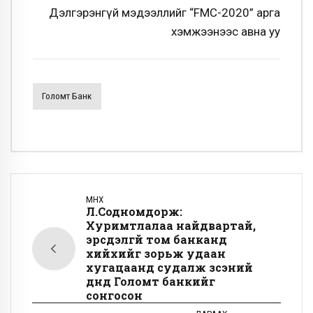
Дэлгэрэнгүй мэдээллийг “FMC-2020” арга
хэмжээнээс авна уу
Голомт Банк
ӨМНӨХ
Л.Содномдорж:
Хуримтлалаа найдвартай,
эрсдэлгүй том банканд
хийхийг зорьж удаан
хугацаанд судалж үзсэний
дүнд Голомт банкийг
сонгосон