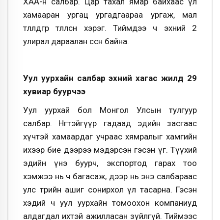
ХАА-н салбар. Цар тахал ямар байхаас үл
хамааран ургац ургадгаараа ургаж, мал
төллөдгөөрөө төллөсөн хэрэг. Тиймдээ ч эхний 2
улирал дараалан өссөн байна.
Уул уурхайн салбар эхний хагас жилд 29
хувиар
буурчээ
Уул уурхай бол Монгол Улсын тулгуур
салбар. Нөгөөтэйгүүр гадаад эдийн засгаас
хүчтэй хамаардаг учраас хямралыг хамгийн
ихээр бие дээрээ мэдэрсэн гэсэн үг. Түүхий
эдийн үнэ буурч, экспортод гарах тоо
хэмжээ нь ч багасаж, дээр нь энэ салбараас
улс төрийн ашиг сонирхол үл тасарна. Гэсэн
хэдий ч уул уурхайн томоохон компаниуд
алдагдал ихтэй ажилласан зүйлгүй. Тиймээс