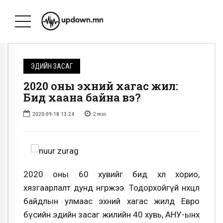
ЭДИЙН ЗАСАГ
2020 оны эхний хагас жил:
Бид хаана байна вэ?
2020-09-18 13:24
2
min
2020 оны 60 хувийг бид хөл хорио,
хязгаарлалт дунд өнгөрөөжээ. Тодорхойгүй нөхцөл
байдлын улмаас эхний хагас жилд Евро
бүсийн эдийн засаг жилийн 40 хувь, АНУ-ынх