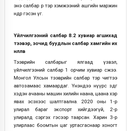
энэ салбар өөрөө тэр хэмжээний ашгийн маржин
өндөр гэсэн үг.
Үйлчилгээний салбар 8.2 хувиар агшихад
тээвэр, зочид буудлын салбар хамгийн их
нөлөөлөв
Тээврийн салбарыг ялгаад үзвэл,
үйлчилгээний салбар 1 орчим хувиар өсжээ.
Монгол Улсын тээврийн салбар тэр чигтээ
автозамаас хамаардаг. Үнэндээ нүүрс зөөдөг
хэдэн ачааны машин хилийн наана, цаана хэр
явах эсэхээс шалтгаална. 2020 оны 1-р
улирал бараг экспорт хийгдээгүй, 2-р
улиралд сэргэх гэсээр таарсан. Харин 3-р
улирлаас боомтын цаг уртасгаснаар хоногт