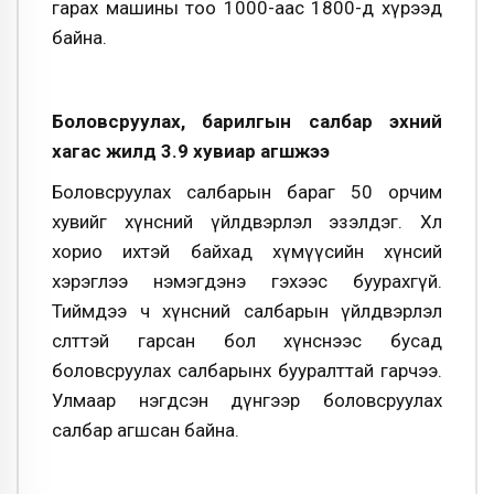
гарах машины тоо 1000-аас 1800-д хүрээд
байна.
Боловсруулах, барилгын салбар эхний
хагас жилд 3.9 хувиар агшжээ
Боловсруулах салбарын бараг 50 орчим
хувийг хүнсний үйлдвэрлэл эзэлдэг. Хөл
хорио ихтэй байхад хүмүүсийн хүнсий
хэрэглээ нэмэгдэнэ гэхээс буурахгүй.
Тиймдээ ч хүнсний салбарын үйлдвэрлэл
өсөлттэй гарсан бол хүнснээс бусад
боловсруулах салбарынх бууралттай гарчээ.
Улмаар нэгдсэн дүнгээр боловсруулах
салбар агшсан байна.